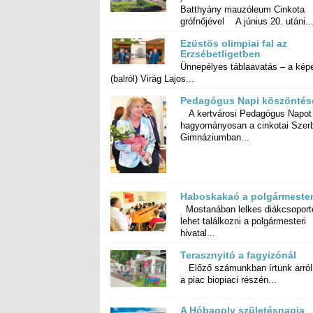
Batthyány mauzóleum Cinkota
grófnőjével A június 20. utáni..
Ezüstös olimpiai fal az
Erzsébetligetben
Ünnepélyes táblaavatás – a kép
(balról) Virág Lajos...
Pedagógus Napi köszöntés
A kertvárosi Pedagógus Napot
hagyományosan a cinkotai Szerb Antal
Gimnáziumban...
Haboskakaó a polgármester
Mostanában lelkes diákcsoport
lehet találkozni a polgárme
hivatal...
Terasznyitó a fagyizónál
Előző számunkban írtunk arról
a piac biopiaci részén...
A Hóbagoly születésnapja