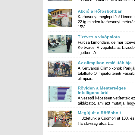
Akció a Rőfösboltban
Karácsonyi meglepetés! Decemb
22-ig minden karácsonyi mét
15%...
Tízéves a vívópalota
Furcsa kimondani, de már tízév
Kertvárosi Vívópalota az Erzsé
ligetben. A...
Az olimpikon emléktáblája
A Kertvárosi Olimpikonok Parkj
található Olimpiatörténeti Fasorba
olimpiai...
Röviden a Mesterséges
Intelligenciáról
A vezetői képzésen vetítették ez
táblázatot, ami azt mutatja, hogy
Megújult a Rőfösbolt
Üzletünk a Csömöri út 130. és
Hársfavirág utca 1....