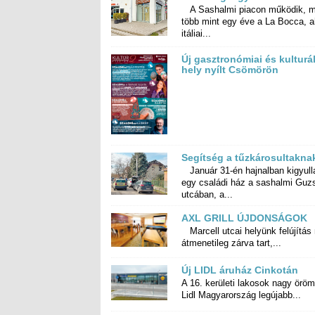
A Sashalmi piacon működik, m
több mint egy éve a La Bocca, ahol
itáliai...
Új gasztronómiai és kulturál
hely nyílt Csömörön
Segítség a tűzkárosultakna
Január 31-én hajnalban kigyull
egy családi ház a sashalmi Guzs
utcában, a...
AXL GRILL ÚJDONSÁGOK
Marcell utcai helyünk felújítás 
átmenetileg zárva tart,...
Új LIDL áruház Cinkotán
A 16. kerületi lakosok nagy öröm
Lidl Magyarország legújabb...