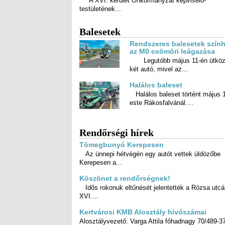
A XVI. kerület Önkormányzat képviselő-
testületének...
Balesetek
Rendszeres balesetek szính
az M0 csömöri leágazása
Legutóbb május 11-én ütköz
két autó, mivel az...
Halálos baleset
Halálos baleset történt május 
este Rákosfalvánál....
Rendőrségi hírek
Tömegbunyó Kerepesen
Az ünnepi hétvégén egy autót vettek üldözőbe
Kerepesen a...
Köszönet a rendőrségnek!
Idős rokonuk eltűnését jelentették a Rózsa utcá
XVI....
Kertvárosi KMB Alosztály hívószámai
Alosztályvezető: Varga Attila főhadnagy 70/489-3