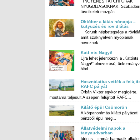
INGYENES TAI CHI ÓRÁK
NYUGDÍJASOKNAK. Szabadtéri
távolkeleti mozgás...
Október a látás hónapja –
kütyüzés és rövidlátás
Korunk népbetegsége a rövidlá
amit szaknyelven myopiá
neveznek...
Kattints Nagyi!
Újra lehet jelentkezni a „Kattints
Nagyi!” elnevezésű, önkormányzat
által...
Használatba vették a felújít
RAFC pályát
Orbán Viktor egykor megígérte,
mostanra teljesült A szépen felújított RAFC...
Kilátó épül Csömörön
A körpanorámás kilátó pályázati
pénzből épül meg...
Állatvédelmi napok a
tanyaudvarban
Idén is – immár harmadik alkalo