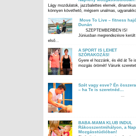
Lágy mozdulatok, jazzbalettes elemek, dinamikus
könnyen követhető, mégsem unalmas, ugyanakkor
Move To Live – fitness hajó
Dunán
SZEPTEMBERBEN IS!
Júniusban megrendezésre került az
első...
A SPORT IS LEHET
SZÓRAKOZÁS!
Gyere el hozzánk, és éld át Te i
mozgás örömét! Várunk szeretett
Szét vagy esve? Én összera
– ha Te is szeretnéd…
...
BABA-MAMA KLUB INDUL
Rákosszentmihályon, a Napfény
Mozgásstúdióban!