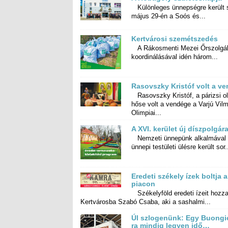
Különleges ünnepségre került 
május 29-én a Soós és...
Kertvárosi szemétszedés
A Rákosmenti Mezei Őrszolgál
koordinálásával idén három...
Rasovszky Kristóf volt a v
Rasovszky Kristóf, a párizsi o
hőse volt a vendége a Varjú V
Olimpiai...
A XVI. kerület új díszpolgára
Nemzeti ünnepünk alkalmával
ünnepi testületi ülésre került sor.
Eredeti székely ízek boltja a
piacon
Székelyföld eredeti ízeit hozza
Kertvárosba Szabó Csaba, aki a sashalmi...
Úl szlogenünk: Egy Buongi
ra mindig legyen idő…