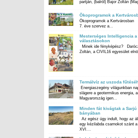
partján, (balról) Bajor Zoltán (Mag
Ökoprogramok a Kertváros
Ökoprogramok a Kertvárosban
7. éve szervez a...
Mesterséges Intelligencia a
választásokon
Minek ide fényképész? Daróc
Zoltán, a CIVIL16 egyesület elnö
Termálvíz az uszoda fűtésé
Energiaszegény világunkban na
slágere a geotermikus energia, 
Magyarország igen...
Minden fát kivágtak a Sarjú
bányában
Az egész úgy indult, hogy az á
egy kézilabda csarnokot szá
XVI....