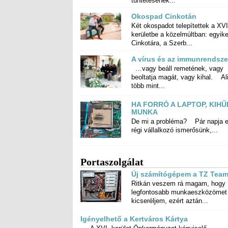
tüntetésének...
Okospad Cinkotán
Két okospadot telepítettek a XVI
kerületbe a közelmúltban: egyike
Cinkotára, a Szerb...
A vírus és az immunrendsze
…vagy beáll remetének, vagy
beoltatja magát, vagy kihal. Alig
több mint...
HA FORRÓ A LAPTOP, KIHŰ
MUNKA
De mi a probléma? Pár napja 
régi vállalkozó ismerősünk,...
Portaszolgálat
Új számítógépem a TZ Team
Ritkán veszem rá magam, hogy
legfontosabb munkaeszközömet
kicseréljem, ezért aztán...
Igényelhető a Kertváros Kártya