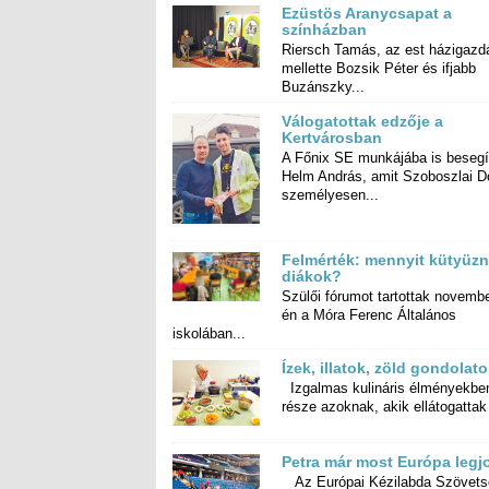
Ezüstös Aranycsapat a
színházban
Riersch Tamás, az est házigazdá
mellette Bozsik Péter és ifj
Buzánszky...
Válogatottak edzője a
Kertvárosban
A Főnix SE munkájába is besegí
Helm András, amit Szoboszlai Dom
személyesen...
Felmérték: mennyit kütyüzn
diákok?
Szülői fórumot tartottak novembe
én a Móra Ferenc Által
iskolában...
Ízek, illatok, zöld gondola
Izgalmas kulináris élményekben
része azoknak, akik ellátogattak 
Petra már most Európa legj
Az Európai Kézilabda Szövets
Kertvárosunk olimpikonját, a mag