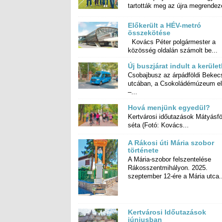
tartották meg az újra megrendeze
Előkerült a HÉV-metró
összekötése
Kovács Péter polgármester a
közösség oldalán számolt be...
Új buszjárat indult a kerüle
Csobajbusz az árpádföldi Bekec
utcában, a Csokoládémúzeum előt
–...
Hová menjünk egyedül?
Kertvárosi időutazások Mátyásfö
séta (Fotó: Kovács...
A Rákosi úti Mária szobor
története
A Mária-szobor felszentelése
Rákosszentmihályon. 2025.
szeptember 12-ére a Mária utca.
Kertvárosi Időutazások
júniusban