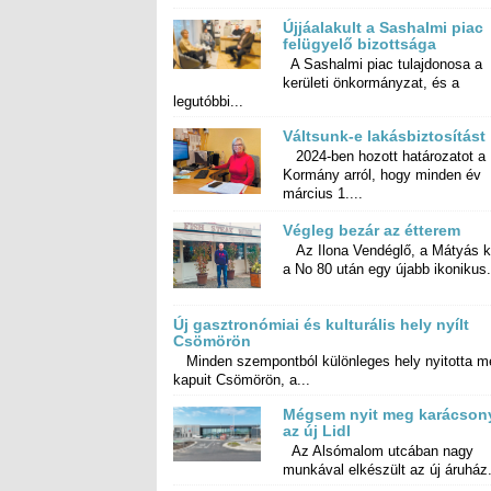
Újjáalakult a Sashalmi piac
felügyelő bizottsága
A Sashalmi piac tulajdonosa a
kerületi önkormányzat, és a
legutóbbi...
Váltsunk-e lakásbiztosítást
2024-ben hozott határozatot a
Kormány arról, hogy minden év
március 1....
Végleg bezár az étterem
Az Ilona Vendéglő, a Mátyás k
a No 80 után egy újabb ikonikus.
Új gasztronómiai és kulturális hely nyílt
Csömörön
Minden szempontból különleges hely nyitotta m
kapuit Csömörön, a...
Mégsem nyit meg karácson
az új Lidl
Az Alsómalom utcában nagy
munkával elkészült az új áruház.