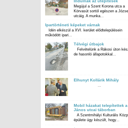
Indulnak az útépítések
Megújul a Szent Korona utca a
Körvasút sortól egészen a József
utcáig. A munka...
Ipartörténeti képeket várnak
Idén elkészül a XVI. kerület elődtelepülésein
működött ipari...
Télvégi útbajok
Felvételünk a Rákosi úton kész
de hasonló állapotokkal...
Elhunyt Kollárik Mihály
...
Mobil házakat telepítettek a
János utcai táborban
A Szentmihályi Kulturális Közp
épülete úgy készült, hogy...