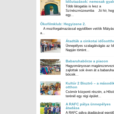
Időutazások: nemcsak gyal
Több látogatás is lesz a
Színészmúzeumba Jó hír, hogy
egy...
Ökofilmklub: Hegyizene 2.
A moziforgalmazással egyidőben vetítik Mátyás
a...
Átadták a cinkotai idősotth
Ünnepélyes szalagátvágás az I
Napján történt...
Babaruhabörze a piacon
Hagyományosan magánszervez
zajlottak sok éven át a baba
börzék...
Kultúr 2 Bisztró – a másodi
otthon
Csömör központi részén, a Hős
terénél egy régi épület...
A RAFC pálya ünnepélyes
átadása
A RAFC pálya átadásával egyid