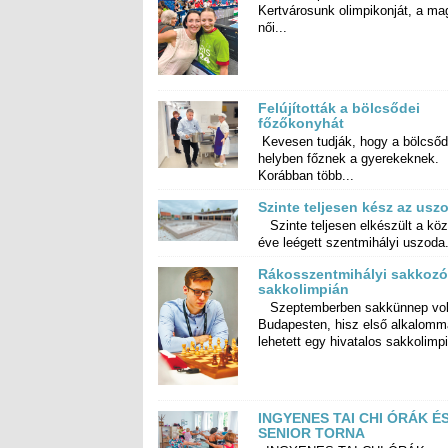
női...
Felújították a bölcsődei
főzőkonyhát
Kevesen tudják, hogy a bölcső
helyben főznek a gyereke
Korábban több...
Szinte teljesen kész az usz
Szinte teljesen elkészült a köz
éve leégett szentmihályi uszoda.
Rákosszentmihályi sakkozó
sakkolimpián
Szeptemberben sakkünnep vol
Budapesten, hisz első alkalomma
lehetett egy hivatalos sakkolimpi
INGYENES TAI CHI ÓRÁK É
SENIOR TORNA