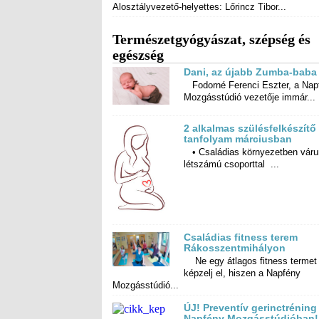
Alosztályvezető-helyettes: Lőrincz Tibor...
Természetgyógyászat, szépség és
egészség
Dani, az újabb Zumba-baba
Fodorné Ferenci Eszter, a Nap
Mozgásstúdió vezetője immár...
2 alkalmas szülésfelkészítő
tanfolyam márciusban
• Családias környezetben váru
létszámú csoporttal ...
Családias fitness terem
Rákosszentmihályon
Ne egy átlagos fitness termet
képzelj el, hiszen a Napfény
Mozgásstúdió...
ÚJ! Preventív gerinctréning
Napfény Mozgásstúdióban!