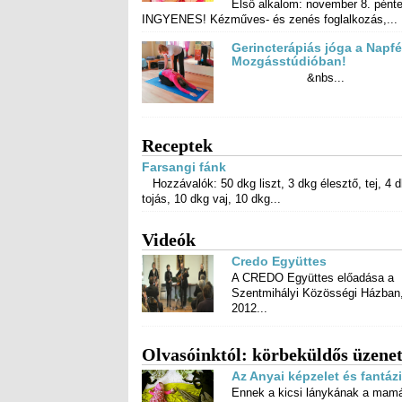
Első alkalom: november 8. pénte
INGYENES! Kézműves- és zenés foglalkozás,...
Gerincterápiás jóga a Napf
Mozgásstúdióban!
&nbs...
Receptek
Farsangi fánk
Hozzávalók: 50 dkg liszt, 3 dkg élesztő, tej, 4 
tojás, 10 dkg vaj, 10 dkg...
Videók
Credo Együttes
A CREDO Együttes előadása a
Szentmihályi Közösségi Házban,
2012...
Olvasóinktól: körbeküldős üzene
Az Anyai képzelet és fantázia
Ennek a kicsi lánykának a mam
amúgy számítástechnik