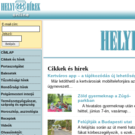
E-mail cím:
Jelszó:
CÍMLAP
Cikkek és hírek
Portaszolgálat
Cikkek és hírek
Balesetek
Kertváros app – a tájékozódás új lehetősé
Tűzoltósági hírek
Már letölthető a kertvárosiak mobiltelefonjára az
úgynevezett...
Rendőrségi hírek
Polgármesteri interjú
Zöld gyermeknap a Zúgó-
parkban
Természetgyógyászat,
szépség és egészség
A hivatalos gyermeknap után 
héttel, június 7-én, vasárnap...
Horoszkóp, asztrológia
Receptek
Felújítják a Budapesti utat
Videók
A felújítás során az út menti ha
fákat körbeszegélyezik, s ezek..
Olvasóinktól: