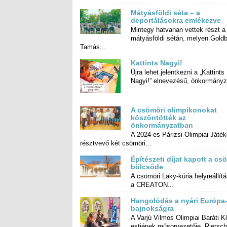
Mátyásföldi séta – a
deportálásokra emlékezve
Mintegy hatvanan vettek részt a
mátyásföldi sétán, melyen Goldberger
Tamás...
Kattints Nagyi!
Újra lehet jelentkezni a „Kattints
Nagyi!” elnevezésű, önkormányza
A csömöri olimpikonokat
köszöntötték az
önkormányzatban
A 2024-es Párizsi Olimpiai Játé
résztvevő két csömöri...
Építészeti díjat kapott a cs
bölcsőde
A csömöri Laky-kúria helyreállítá
a CREATON...
Hangolódás a nyári Európa
bajnokságra
A Varjú Vilmos Olimpiai Baráti K
estjének műsorvezetője, Riers