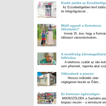
Kiadó patika az Erzsébetlig
Az Erzsébetligetben lévő tüdős
és bőrgyógyászat...
Mitől egyedi a Kertvárosi
Időutazás?
Immár 25. éve, hogy a Kertvár
Időutazó városnézéseken...
A rendőrség bűnmegelőzés
felhívása
A telefonos csalók az idei év
sem pihennek, naponta akár száz
Változások a piacon
Hosszú működés után
véglegesen bezárt az Édes...
Ez biztosan egészséges
MIKROZÖLDEK a Sashalmi pia
biopiaci részén – a természet ere