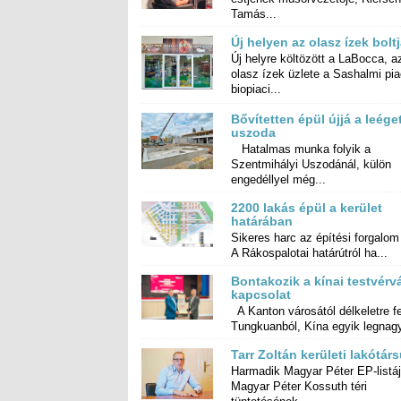
Tamás...
Új helyen az olasz ízek bolt
Új helyre költözött a LaBocca, a
olasz ízek üzlete a Sashalmi pia
biopiaci...
Bővítetten épül újjá a leége
uszoda
Hatalmas munka folyik a
Szentmihályi Uszodánál, külön
engedéllyel még...
2200 lakás épül a kerület
határában
Sikeres harc az építési forgalom
A Rákospalotai határútról ha...
Bontakozik a kínai testvérv
kapcsolat
A Kanton városától délkeletre f
Tungkuanból, Kína egyik legnagy
Tarr Zoltán kerületi lakótár
Harmadik Magyar Péter EP-listá
Magyar Péter Kossuth té