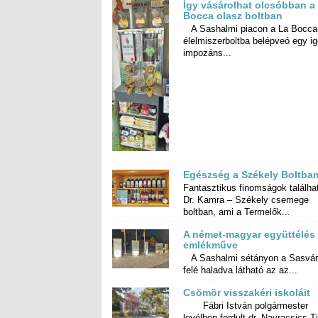
Így vásárolhat olcsóbban a
Bocca olasz boltban
A Sashalmi piacon a La Bocca
élelmiszerboltba belépveó eg
impozáns...
Egészség a Székely Boltba
Fantasztikus finomságok találha
Dr. Kamra – Székely cse
boltban, ami a Termelők...
A német-magyar együttélés
emlékműve
A Sashalmi sétányon a Sasvár
felé haladva látható az az...
Csömör visszakéri iskoláit
Fábri István polgármester
levélben fordult dr. Navracsics Ti