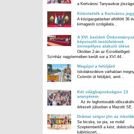
a Kertvárosi Tanyaudvar jószágo
Kitüntették a Kertváros jeg
A közigazgatásban eltöltött 36 é
kimagasló szolgálata...
A XVI. kerületi Önkormányza
képviselő-testületéne
ünnepélyes alakuló ülése
Október 2-án az Erzsébetligeti
Színház nagytermében került sor a XVI.44...
Megújul a felüljáró
Iskolakezdésre várhatóan megnyí
Csömöri út felüljáró, amit...
Két világ­bajnok­ságon 13
aranyérem
Az év legfontosabb időszakáh
érkezett júliusban a Mazotti SE. 
Drámai szigor jön az iskolá
Se bicska, se pia, se mobil
Szeptembertől a kést, dobócsillagot,
kábítószert,...