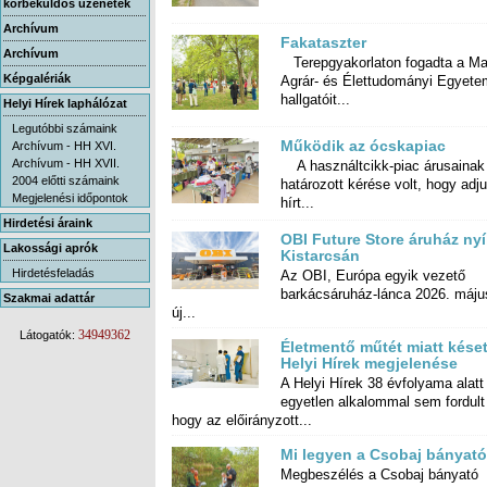
körbeküldős üzenetek
Archívum
Fakataszter
Archívum
Terepgyakorlaton fogadta a Ma
Agrár- és Élettudományi Egy
Képgalériák
hallgatóit...
Helyi Hírek laphálózat
Legutóbbi számaink
Működik az ócskapiac
Archívum - HH XVI.
Archívum - HH XVII.
A használtcikk-piac árusainak
határozott kérése volt, hogy adjunk
2004 előtti számaink
Megjelenési időpontok
hírt...
Hirdetési áraink
OBI Future Store áruház nyí
Lakossági aprók
Kistarcsán
Hirdetésfeladás
Az OBI, Európa egyik vezető
barkácsáruház-lánca 2026. május 7-én
Szakmai adattár
új...
34949362
Látogatók:
Életmentő műtét miatt késet
Helyi Hírek megjelenése
A Helyi Hírek 38 évfolyama alatt
egyetlen alkalommal sem fordult elő,
hogy az előirányzott...
Mi legyen a Csobaj bányató
Megbeszélés a Csobaj bányató