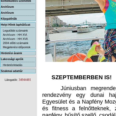
körbeküldős üzenetek
Archívum
Archívum
Képgalériák
Helyi Hírek laphálózat
Legutóbbi számaink
Archívum - HH XVI.
Archívum - HH XVII.
2004 előtti számaink
Megjelenési időpontok
Hirdetési áraink
Lakossági aprók
Hirdetésfeladás
Szakmai adattár
SZEPTEMBERBEN IS!
34944481
Látogatók:
Júniusban megrendezésr
rendezvény egy dunai ha
Egyesület és a Napfény Moz
és fitness a felnőtteknek, 
napfény, hűsítő szellő, csodál