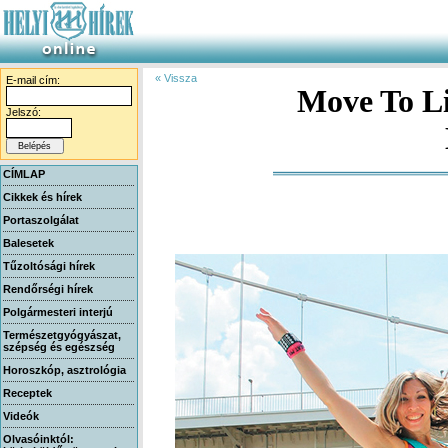
« Vissza
E-mail cím:
Move To Liv
Jelszó:
CÍMLAP
Cikkek és hírek
Portaszolgálat
Balesetek
Tűzoltósági hírek
Rendőrségi hírek
Polgármesteri interjú
Természetgyógyászat,
szépség és egészség
Horoszkóp, asztrológia
Receptek
Videók
Olvasóinktól: