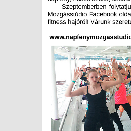
Szeptemberben folytatjuk,
Mozgásstúdió Facebook oldal
fitness hajóról! Várunk szerete
www.napfenymozgasstudio