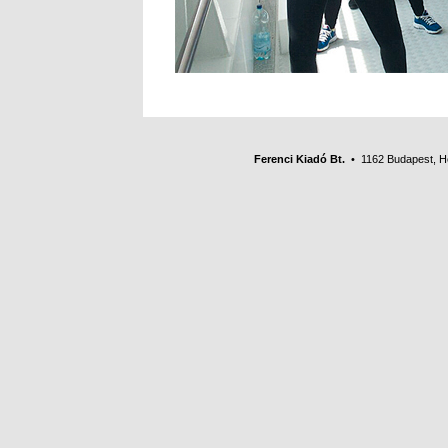
Ferenci Kiadó Bt.
• 1162 Budapest, Her