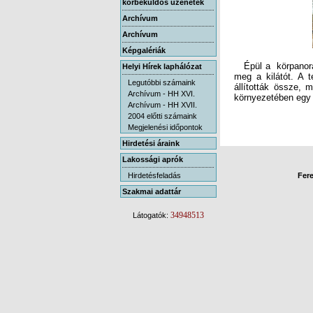
körbeküldős üzenetek
Archívum
Archívum
Képgalériák
Épül a körpanorám
meg a kilátót. A t
állították össze, 
Helyi Hírek laphálózat
Legutóbbi számaink
Archívum - HH XVI.
környezetében egy t
Archívum - HH XVII.
2004 előtti számaink
Megjelenési időpontok
Hirdetési áraink
Lakossági aprók
Hirdetésfeladás
Fere
Szakmai adattár
34948513
Látogatók: