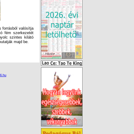
orrásból valósítja
tó fém szerkezetét
olc szintes kilátó
mutatják majd be.
6.hu