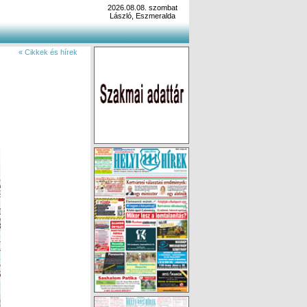
2026.08.08. szombat
László, Eszmeralda
« Cikkek és hírek