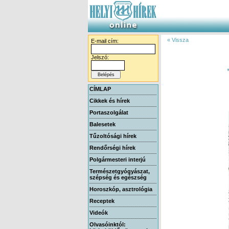
« Vissza
E-mail cím:
Jelszó:
CÍMLAP
Cikkek és hírek
Portaszolgálat
Balesetek
Tűzoltósági hírek
Rendőrségi hírek
Polgármesteri interjú
Természetgyógyászat,
szépség és egészség
Horoszkóp, asztrológia
Receptek
Videók
Olvasóinktól: