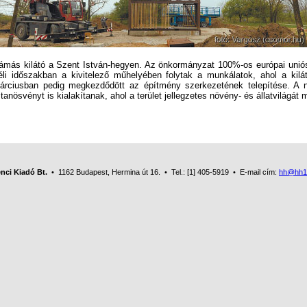
ás kilátó a Szent István-hegyen. Az önkormányzat 100%-os európai uniós f
éli időszakban a kivitelező műhelyében folytak a munkálatok, ahol a kilá
márciusban pedig megkezdődött az építmény szerkezetének telepítése. A ny
anösvényt is kialakítanak, ahol a terület jellegzetes növény- és állatvilágát 
nci Kiadó Bt.
• 1162 Budapest, Hermina út 16. • Tel.: [1] 405-5919 • E-mail cím:
hh@hh1