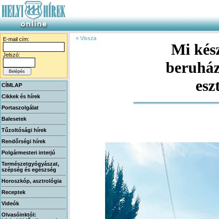
« Vissza
E-mail cím:
Mi kés
beruhá
Jelszó:
esz
CÍMLAP
Cikkek és hírek
Portaszolgálat
Balesetek
Tűzoltósági hírek
Rendőrségi hírek
Polgármesteri interjú
Természetgyógyászat,
szépség és egészség
Horoszkóp, asztrológia
Receptek
Videók
Olvasóinktól: