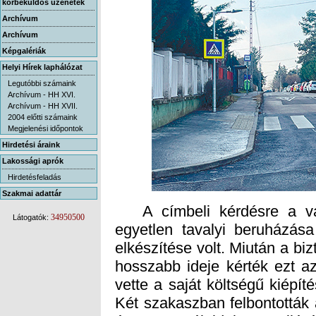
körbeküldős üzenetek
Archívum
Archívum
Képgalériák
Helyi Hírek laphálózat
Legutóbbi számaink
Archívum - HH XVI.
Archívum - HH XVII.
2004 előtti számaink
Megjelenési időpontok
Hirdetési áraink
Lakossági aprók
Hirdetésfeladás
Szakmai adattár
A címbeli kérdésre a vál
egyetlen tavalyi beruházása
elkészítése volt. Miután a bi
hosszabb ideje kérték ezt a
vette a saját költségű kiépíté
Két szakaszban felbontották 
áramot a túloldalra, a világ
megindult a világítást tart
kandeláberekért mentek, az
készen, ezért azokat külön kel
oszlopokra. Azután már csak p
felfessék a csíkokat az 
gyalogátkelőhelyet jelző sá
lett a Főváros egyetlen mú
34950500
Látogatók: