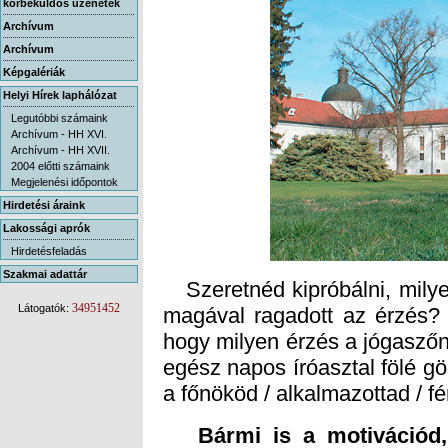
körbeküldős üzenetek
Archívum
Archívum
Képgalériák
Helyi Hírek laphálózat
Legutóbbi számaink
Archívum - HH XVI.
Archívum - HH XVII.
2004 előtti számaink
Megjelenési időpontok
Hirdetési áraink
Lakossági aprók
Hirdetésfeladás
Szakmai adattár
Szeretnéd kipróbálni, milye
magával ragadott az érzés? 
hogy milyen érzés a jógaszőn
egész napos íróasztal fölé gö
34951452
Látogatók:
a főnököd / alkalmazottad / fé
Bármi is a motivációd,