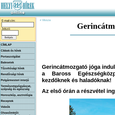
« Vissza
E-mail cím:
Gerincátmo
Jelszó:
CÍMLAP
Cikkek és hírek
Portaszolgálat
Balesetek
Gerincátmozgató jóga indul
a Baross Egészségközp
Tűzoltósági hírek
Rendőrségi hírek
kezdőknek és haladóknak!
Polgármesteri interjú
Természetgyógyászat,
szépség és egészség
Az első órán a részvétel in
Horoszkóp, asztrológia
Receptek
Videók
Olvasóinktól: