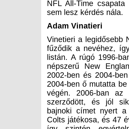
sem lesz kérdés nála.
Adam Vinatieri
Vinetieri a legidősebb
fűződik a nevéhez, í
listán. A rúgó 1996-ba