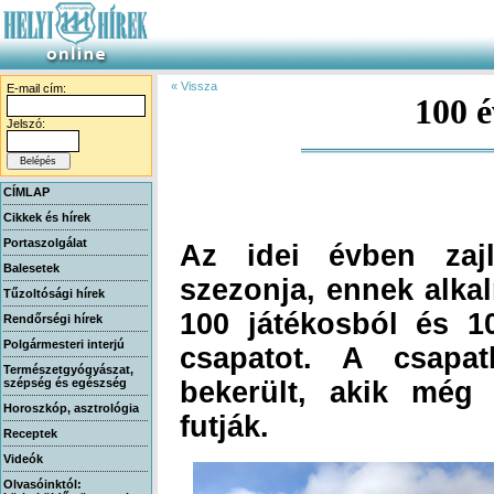
« Vissza
E-mail cím:
100 é
Jelszó:
CÍMLAP
Cikkek és hírek
Portaszolgálat
Az idei évben zaj
szezonja, ennek alkal
100 játékosból és 1
csapatot. A csapa
bekerült, akik még 
Balesetek
Tűzoltósági hírek
Rendőrségi hírek
Polgármesteri interjú
Természetgyógyászat,
szépség és egészség
Horoszkóp, asztrológia
futják.
Receptek
Videók
Olvasóinktól: