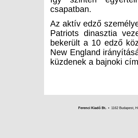
csapatban.
Az aktív edző személye
Patriots dinasztia vez
bekerült a 10 edző köz
New England irányításá
küzdenek a bajnoki cím
Ferenci Kiadó Bt.
• 1162 Budapest, Her