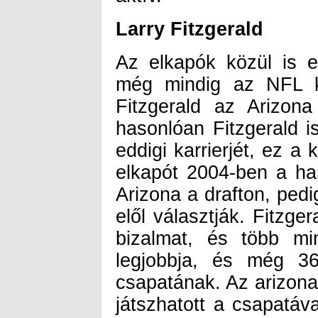
Larry Fitzgerald
Az elkapók közül is e
még mindig az NFL kar
Fitzgerald az Arizona
hasonlóan Fitzgerald i
eddigi karrierjét, ez a
elkapót 2004-ben a har
Arizona a drafton, pedi
elől választják. Fitzg
bizalmat, és több mi
legjobbja, és még 3
csapatának. Az arizona
játszhatott a csapatáv
NFL All-Time csapata 