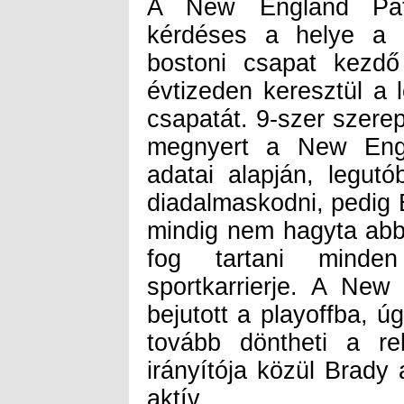
A New England Patri
kérdéses a helye a l
bostoni csapat kezdő
évtizeden keresztül a 
csapatát. 9-szer szere
megnyert a New En
adatai alapján, legut
diadalmaskodni, pedig 
mindig nem hagyta abb
fog tartani minde
sportkarrierje. A New
bejutott a playoffba, 
tovább döntheti a r
irányítója közül Brady 
aktív.