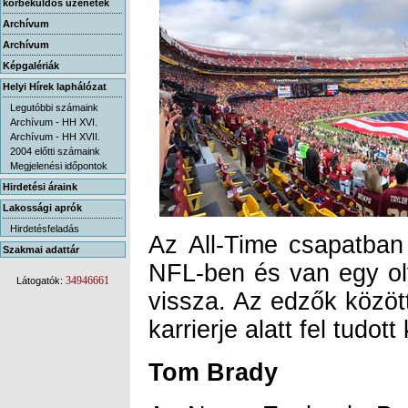
körbeküldős üzenetek
Archívum
Archívum
Képgalériák
Helyi Hírek laphálózat
Legutóbbi számaink
Archívum - HH XVI.
Archívum - HH XVII.
2004 előtti számaink
Megjelenési időpontok
Hirdetési áraink
Lakossági aprók
Hirdetésfeladás
Az All-Time csapatban
NFL-ben és van egy oly
vissza. Az edzők közöt
Szakmai adattár
34946661
Látogatók:
karrierje alatt fel tudott
Tom Brady