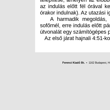
órakor indulnak). Az utazási i
A harmadik megoldás, hog
sofőrnél, erre indulás előtt p
útvonalát egy számítógépes p
Az első járat hajnali 4:51-kor
Ferenci Kiadó Bt.
• 1162 Budapest, Her