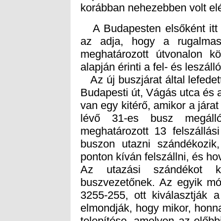
korábban nehezebben volt elé
A Budapesten elsőként itt m
az adja, hogy a rugalmas
meghatározott útvonalon k
alapján érinti a fel- és leszáll
Az új buszjárat által lefedett
Budapesti út, Vágás utca és a B
van egy kitérő, amikor a jára
lévő 31-es busz megáll
meghatározott 13 felszállási
buszon utazni szándékozik,
ponton kíván felszállni, és ho
Az utazási szándékot kü
buszvezetőnek. Az egyik mód
3255-255, ott kiválasztják 
elmondják, hogy mikor, honn
telepítése, amelyen az előb
az indulás előtt fél órával 