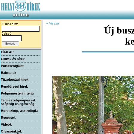
« Vissza
E-mail cím:
Új busz
Jelszó:
ke
CÍMLAP
Cikkek és hírek
Portaszolgálat
Balesetek
Tűzoltósági hírek
Rendőrségi hírek
Polgármesteri interjú
Természetgyógyászat,
szépség és egészség
Horoszkóp, asztrológia
Receptek
Videók
Olvasóinktól: