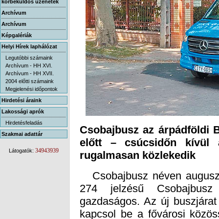
körbeküldős üzenetek
Archívum
Archívum
Képgalériák
Helyi Hírek laphálózat
Legutóbbi számaink
Archívum - HH XVI.
Archívum - HH XVII.
2004 előtti számaink
Megjelenési időpontok
Hirdetési áraink
Lakossági aprók
Hirdetésfeladás
Csobajbusz az árpádföldi
előtt – csúcsidőn kívül
Szakmai adattár
34943939
Látogatók:
rugalmasan közlekedik
Csobajbusz néven augusztus
274 jelzésű Csobajbusz 
gazdaságos. Az új buszjárat 
kapcsol be a fővárosi közös