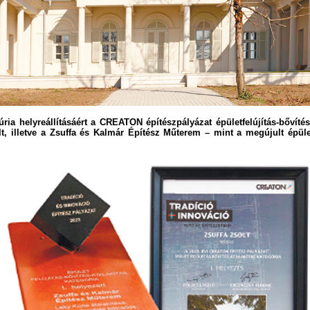
ia helyreállításáért a CREATON építészpályázat épületfelújítás-bővítés-á
lt, illetve a Zsuffa és Kalmár Építész Műterem – mint a megújult épüle