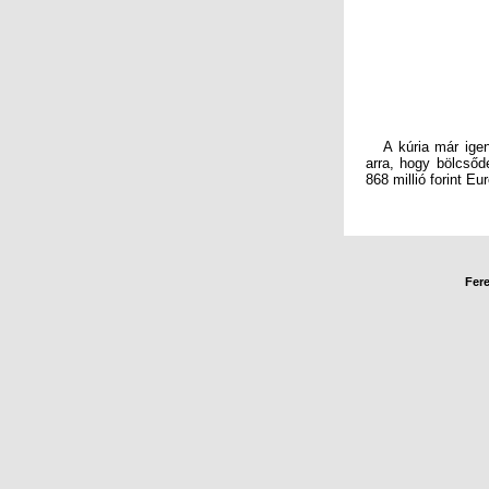
A kúria már igen r
arra, hogy bölcsőd
868 millió forint Eu
Fere