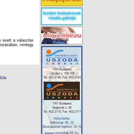
y esett a választás
ndozásában, mintegy
6.hu