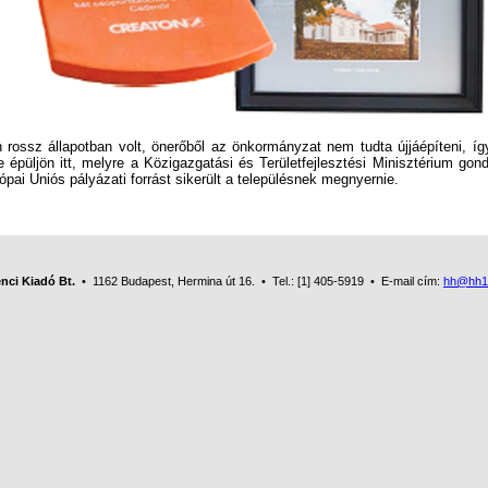
ossz állapotban volt, önerőből az önkormányzat nem tudta újjáépíteni, íg
e épüljön itt, melyre a Közigazgatási és Területfejlesztési Minisztérium go
rópai Uniós pályázati forrást sikerült a településnek megnyernie.
nci Kiadó Bt.
• 1162 Budapest, Hermina út 16. • Tel.: [1] 405-5919 • E-mail cím:
hh@hh1