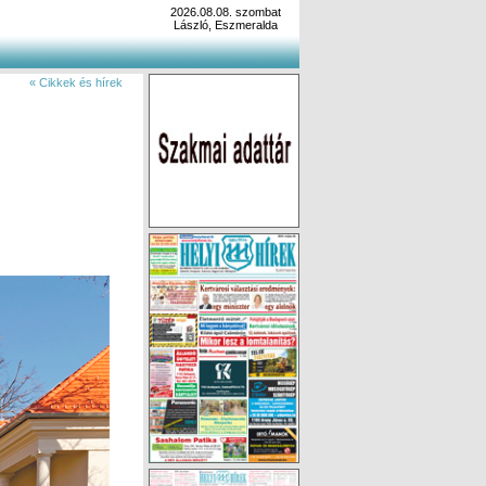
2026.08.08. szombat
László, Eszmeralda
« Cikkek és hírek