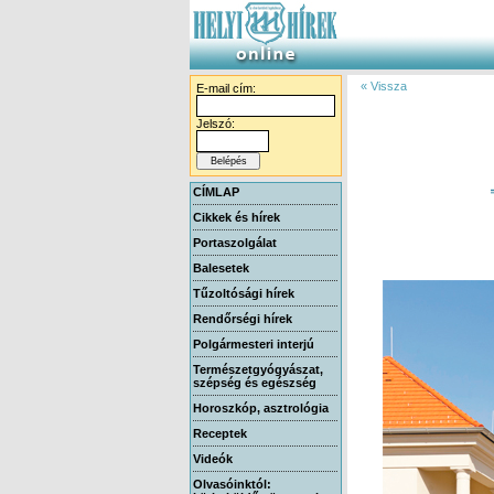
« Vissza
E-mail cím:
Jelszó:
CÍMLAP
Cikkek és hírek
Portaszolgálat
Balesetek
Tűzoltósági hírek
Rendőrségi hírek
Polgármesteri interjú
Természetgyógyászat,
szépség és egészség
Horoszkóp, asztrológia
Receptek
Videók
Olvasóinktól: