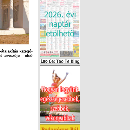
talakítás ka­te­gó­
t tervezője – első