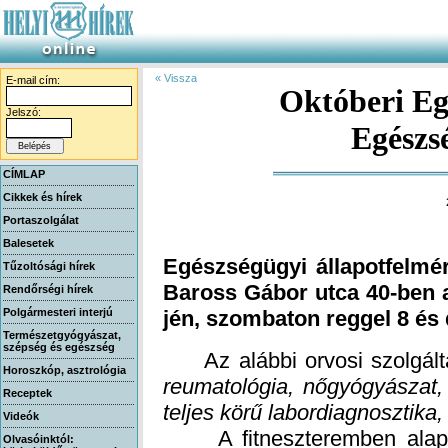
« Vissza
E-mail cím:
Októberi Eg
Jelszó:
Egészs
CÍMLAP
Cikkek és hírek
Portaszolgálat
Balesetek
Egészségügyi állapotfelmér
Baross Gábor utca 40-ben 
Tűzoltósági hírek
Rendőrségi hírek
Polgármesteri interjú
jén, szombaton reggel 8 és 
Természetgyógyászat,
szépség és egészség
Az alábbi orvosi szolgáltat
Horoszkóp, asztrológia
reumatológia, nőgyógyászat, 
Receptek
teljes körű labordiagnosztika
Videók
A fitneszteremben alap és
Olvasóinktól: