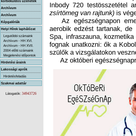
körbeküldős üzenetek
Inbody 720 testösszetétel a
Archívum
zsírtömeg van rajtunk)
is vég
Archívum
Az egészségnapon emellet
aerobik edzést tartanak, de
Spa, infraszauna, kozmetika
fognak unatkozni: ők a Kobo
Képgalériák
Helyi Hírek laphálózat
Legutóbbi számaink
Archívum - HH XVI.
Archívum - HH XVII.
2004 előtti számaink
szülők a vizsgálatokon veszne
Megjelenési időpontok
Az októberi egészségnapra 50
Hirdetési áraink
Lakossági aprók
Hirdetésfeladás
Szakmai adattár
34943726
Látogatók: