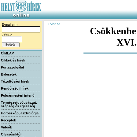
« Vissza
E-mail cím:
Csökkenhet
Jelszó:
XVI.
CÍMLAP
Cikkek és hírek
Portaszolgálat
Balesetek
Tűzoltósági hírek
Rendőrségi hírek
Polgármesteri interjú
Természetgyógyászat,
szépség és egészség
Horoszkóp, asztrológia
Receptek
Videók
Olvasóinktól: