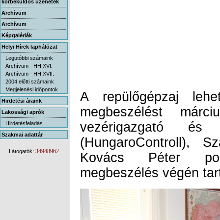
körbeküldős üzenetek
Archívum
Archívum
Képgalériák
Helyi Hírek laphálózat
Legutóbbi számaink
Archívum - HH XVI.
Archívum - HH XVII.
2004 előtti számaink
Megjelenési időpontok
A repülőgépzaj lehet
megbeszélést márc
vezérigazgató és
(HungaroControll), Sz
Kovács Péter pol
Hirdetési áraink
Lakossági aprók
Hirdetésfeladás
Szakmai adattár
34948962
Látogatók:
megbeszélés végén tarto