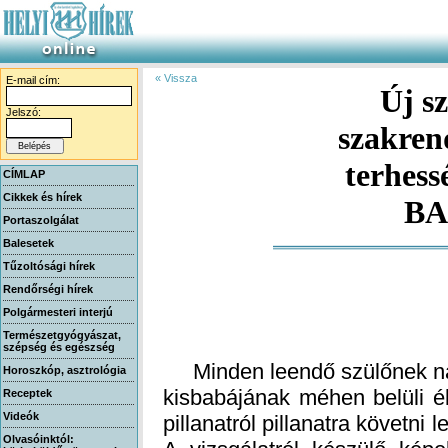
« Vissza
E-mail cím:
Új sz
szakre
terhes
Jelszó:
CÍMLAP
Cikkek és hírek
BA
Portaszolgálat
Balesetek
Tűzoltósági hírek
Rendőrségi hírek
Polgármesteri interjú
Természetgyógyászat,
szépség és egészség
Minden leendő szülőnek nag
kisbabájának méhen belüli é
pillanatról pillanatra követni
A vizsgálatról készülő képe
Horoszkóp, asztrológia
Receptek
Videók
Olvasóinktól: