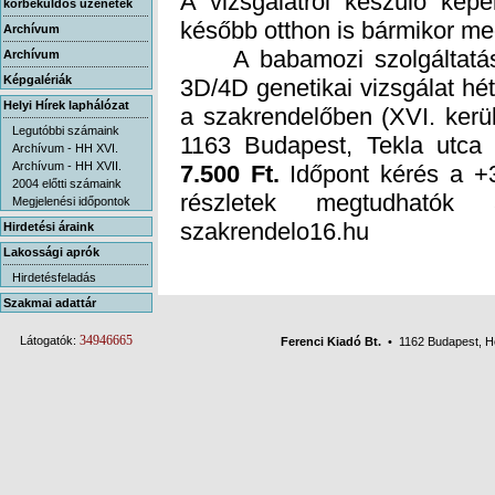
körbeküldős üzenetek
később otthon is bármikor me
Archívum
A babamozi szolgáltatás k
3D/4D genetikai vizsgálat hét
a szakrendelőben (XVI. kerü
Archívum
Képgalériák
Helyi Hírek laphálózat
Legutóbbi számaink
1163 Budapest, Tekla utca 
Archívum - HH XVI.
Archívum - HH XVII.
7.500 Ft.
Időpont kérés a +3
részletek megtudh
2004 előtti számaink
Megjelenési időpontok
szakrendelo16.hu
Hirdetési áraink
Lakossági aprók
Hirdetésfeladás
Szakmai adattár
34946665
Látogatók:
Ferenci Kiadó Bt.
• 1162 Budapest, Her