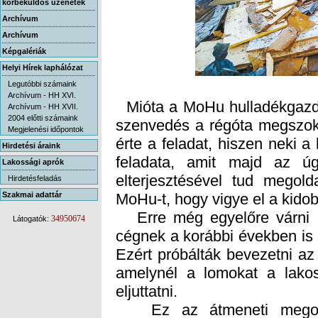
körbeküldős üzenetek
Archívum
Archívum
Képgalériák
Helyi Hírek laphálózat
Legutóbbi számaink
Archívum - HH XVI.
Mióta a MoHu hulladékgazdál
szenvedés a régóta megszoko
érte a feladat, hiszen neki a
feladata, amit majd az ú
elterjesztésével tud megold
Archívum - HH XVII.
2004 előtti számaink
Megjelenési időpontok
Hirdetési áraink
Lakossági aprók
Hirdetésfeladás
Szakmai adattár
MoHu-t, hogy vigye el a kido
Erre még egyelőre várni ke
cégnek a korábbi években is
Ezért próbálták bevezetni az
amelynél a lomokat a lakos
34950674
Látogatók:
eljuttatni.
Ez az átmeneti megoldá
megbukott, hiszen például 
mivel szállítsa a lomjait a g
hagyományos lomtalanítás
rendetlenséggel, valamint