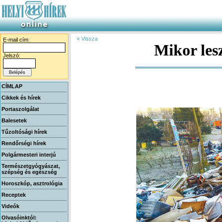
« Vissza
E-mail cím:
Mikor les
Jelszó:
CÍMLAP
Cikkek és hírek
Portaszolgálat
Balesetek
Tűzoltósági hírek
Rendőrségi hírek
Polgármesteri interjú
Természetgyógyászat,
szépség és egészség
Horoszkóp, asztrológia
Receptek
Videók
Olvasóinktól: