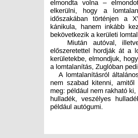
bekövetkezik a kerületi lomtal
Miután autóval, illetve 
előszeretettel hordják át a
kerületekbe, elmondjuk, hogy 
a lomtalanítás, Zuglóban pedig 
A lomtalanításról általáno
nem szabad kitenni, amitő
meg: például nem rakható ki, ü
hulladék, veszélyes hullad
például autógumi.