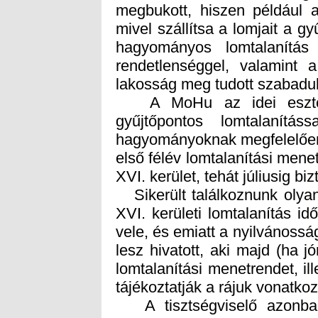
lakosság meg tudott szabaduln
A MoHu az idei esztend
gyűjtőpontos lomtalanítá
hagyományoknak megfelelően
első félév lomtalanítási menet
XVI. kerület, tehát júliusig b
Sikerült találkoznunk olyan 
XVI. kerületi lomtalanítás idő
vele, és emiatt a nyilvánossá
lesz hivatott, aki majd (ha j
lomtalanítási menetrendet, il
tájékoztatják a rájuk vonatkoz
A tisztségviselő azonban
elmondta volna – elmondott
elkerülni, hogy a lomtal
időszakában történjen a X
kánikula, hanem inkább kez