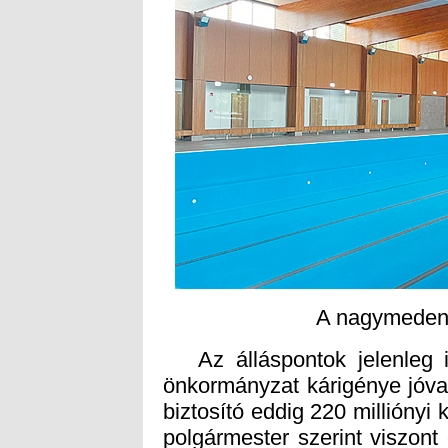
A nagymedence
Az álláspontok jelenleg i
önkormányzat kárigénye jóval
biztosító eddig 220 milliónyi k
polgármester szerint viszont
400-450 milliós kártérítés, bá
meg, amit nem fizet ki. 
álláspontok, de a polgárm