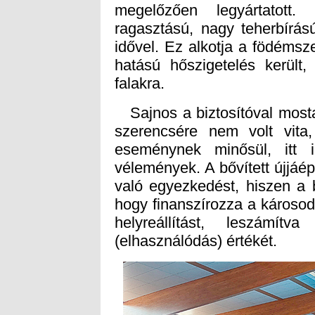
falakra.
Sajnos a biztosítóval mostan
szerencsére nem volt vita
eseménynek minősül, itt 
vélemények. A bővített újjáépí
való egyezkedést, hiszen a b
hogy finanszírozza a károsod
helyreállítást, leszámí
(elhasználódás) értékét.