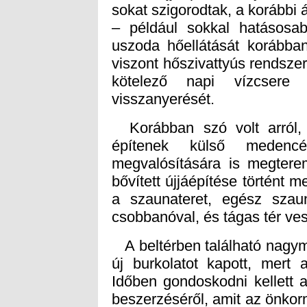
visszanyerését.
Korábban szó volt arról, 
építenek külső medenc
megvalósítására is megterem
bővített újjáépítése történt m
a szaunateret, egész szaun
csobbanóval, és tágas tér ves
A beltérben található nagym
új burkolatot kapott, mert
Időben gondoskodni kellett
beszerzéséről, amit az önko
megelőzően legyártatott
ragasztású, nagy teherbírás
idővel. Ez alkotja a födémsz
hatású hőszigetelés került