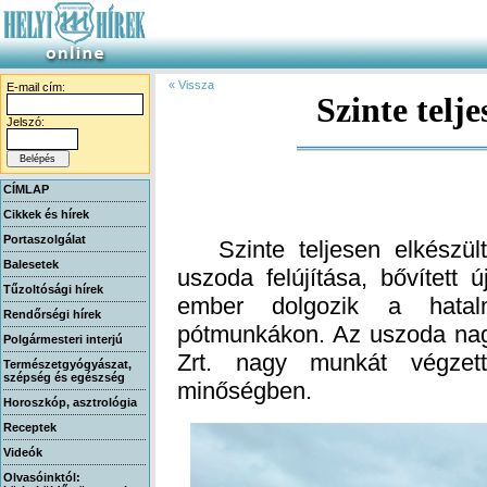
« Vissza
E-mail cím:
Szinte telj
Jelszó:
CÍMLAP
Cikkek és hírek
Portaszolgálat
Szinte teljesen elkészült 
uszoda felújítása, bővített
ember dolgozik a hatalm
pótmunkákon. Az uszoda nagy
Zrt. nagy munkát végzet
Balesetek
Tűzoltósági hírek
Rendőrségi hírek
Polgármesteri interjú
Természetgyógyászat,
szépség és egészség
minőségben.
Horoszkóp, asztrológia
Receptek
Videók
Olvasóinktól: