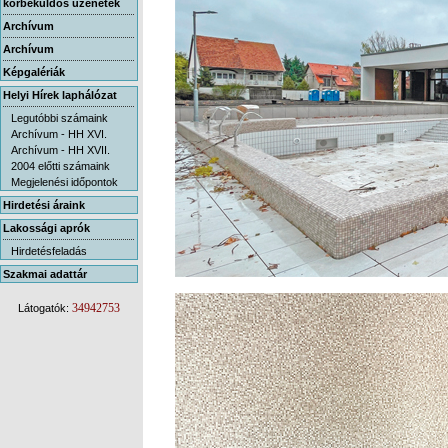
körbeküldős üzenetek
Archívum
Archívum
Képgalériák
Helyi Hírek laphálózat
Legutóbbi számaink
Archívum - HH XVI.
Archívum - HH XVII.
2004 előtti számaink
Megjelenési időpontok
Hirdetési áraink
Lakossági aprók
Hirdetésfeladás
Szakmai adattár
34942753
Látogatók: