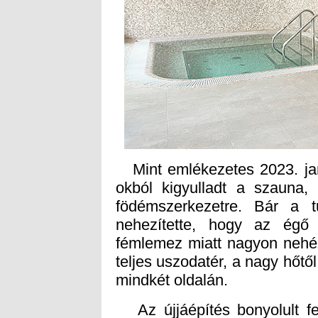
Mint emlékezetes 2023. janu
okból kigyulladt a szauna, 
födémszerkezetre. Bár a t
nehezítette, hogy az égő
fémlemez miatt nagyon nehéz
teljes uszodatér, a nagy hőt
mindkét oldalán.
Az újjáépítés bonyolult fel
sokat szigorodtak, a korábbi á
– például sokkal hatásosabb
uszoda hőellátását korábban
viszont hőszivattyús rendszer 
kötelező napi vízcsere 