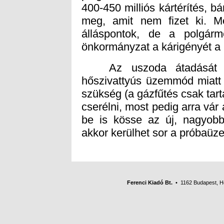
önkormányzat a kárigényét a 
Az uszoda átadását pill
hőszivattyús üzemmód miatt 
szükség (a gázfűtés csak tarta
cserélni, most pedig arra vár
be is kösse az új, nagyobb
akkor kerülhet sor a próbaüz
Ferenci Kiadó Bt.
• 1162 Budapest, Her