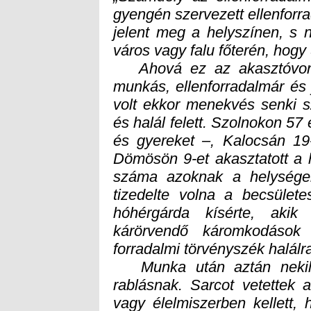
város vagy falu főterén, hogy 
Ahová ez az akasztóvonat 
munkás, ellenforradalmár és
volt ekkor menekvés senki s
és halál felett. Szolnokon 57 
és gyereket –, Kalocsán 19-
Dömösön 9-et akasztatott a 
száma azoknak a helysége
tizedelte volna a becsület
hóhérgárda kísérte, akik
kárörvendő káromkodások 
forradalmi törvényszék halálraít
Munka után aztán nekilá
rablásnak. Sarcot vetette
vagy élelmiszerben kellet
beszolgáltatni, egy másik 
Pestre szállítottak, de b
már a vonaton összeszurk
haldoklókat a kocsiabla
hurcolta magával a vidéken
élelmiszert – marakodó os
mocskos káromkodás hangj
Pullman-kocsikat, s a
megborzongott az alkony
kivilágított halálvonat 