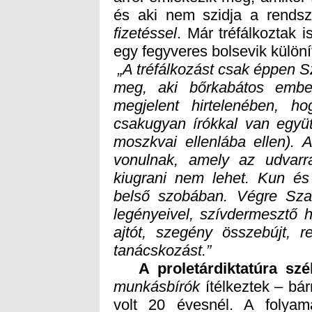
és aki nem szidja a rendsz
fizetéssel
. Már tréfálkoztak i
egy fegyveres bolsevik külön
„A tréfálkozást csak éppen S
meg, aki bőrkabátos ember
megjelent hirtelenében, hog
csakugyan írókkal van együ
moszkvai ellenlába ellen). 
vonulnak, amely az udvarr
kiugrani nem lehet. Kun és 
belső szobában. Végre Szam
legényeivel, szívdermesztő h
ajtót, szegény összebújt, r
tanácskozást.”
A proletárdiktatúra
szé
munkásbírók
ítélkeztek – bár
volt 20 évesnél. 
börtönökből még a 