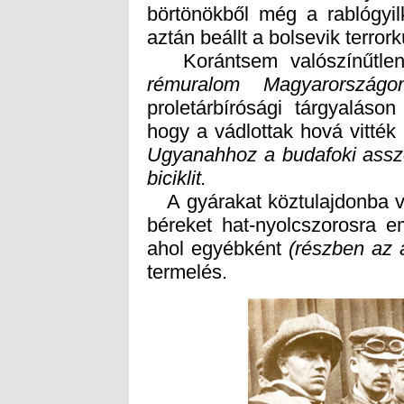
aztán beállt a bolsevik terro
Korántsem valószínűtlen
rémuralom Magyarországo
hogy a vádlottak hová vitték a
Ugyanahhoz a budafoki asszon
biciklit.
A gyárakat köztulajdonba ve
béreket hat-nyolcszorosra e
ahol egyébként
(részben az 
termelés.