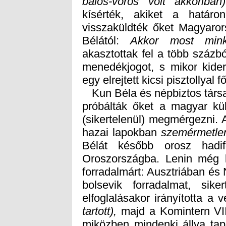
balos-vörös volt akkoriban)
Bélától:
Akkor most mink
egy elrejtett kicsi pisztollyal 
Kun Béla és népbiztos társa
próbálták őket a magyar kül
(sikertelenül) megmérgezni.
hazai lapokban
szemérmetlenü
elfoglalásakor irányította a
tartott),
majd a Komintern VII
miközben mindenki állva