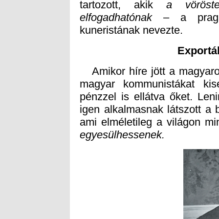
tartozott, akik
a vöröste
elfogadhatónak
– a pragma
kuneristának nevezte.
Exportál
Amikor híre jött a magyaror
magyar kommunistákat kis
pénzzel is ellátva őket. Le
igen alkalmasnak látszott a b
ami elméletileg a világon mi
egyesülhessenek.