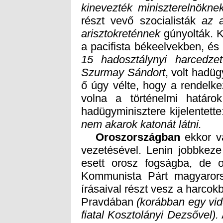
kinevezték miniszterelnökne
részt vevő szocialisták
az a
arisztokreténnek
gúnyolták. K
a pacifista békeelvekben, é
15 hadosztálynyi harcedze
Szurmay Sándort
, volt hadüg
ő úgy vélte, ho
volna a történelmi határo
hadügyminisztere kijelentett
nem akarok katonát látni.
Oroszországban
ekkor va
vezetésével. Lenin jobbkez
Pravdában
(korábban egy vidé
fiatal Kosztolányi Dezsővel).