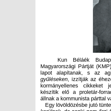
Kun Béláék Budapeste
Magyarországi Pártját (KMP)
lapot alapítanak, s az ag
gyűléseken
, izzítják az éh
kormányellenes cikkeket 
állnak a kommunista párttal v
Egy lövöldözésbe jutó tünte