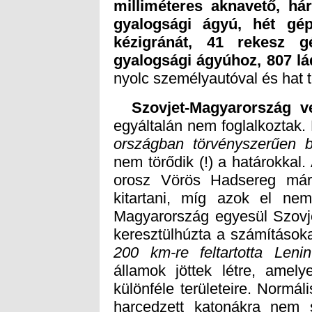
gyalogsági ágyúhoz, 807 lá
nyolc személyautóval és hat t
Szovjet-Magyar­ország v
egyáltalán nem foglalkoztak. 
országban törvényszerűen 
keresztülhúzta a számításoka
200 km-re feltartotta Leni
harcedzett katonákra nem 