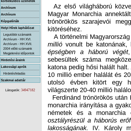
körbeküldős üzenetek
Az első világháború közvet
Magyar Monarchia an­nek­tál
trónörökös szarajevói megg
Archívum
Archívum
Képgalériák
kitöréséhez.
Helyi Hírek laphálózat
Legutóbbi számaink
A történelmi Magyarország te
Archívum - HH XVI.
millió
vonult be katonának,
Archívum - HH XVII.
2004 előtti számaink
épségben a háború végét
s
k
1
u
Megjelenési időpontok
Hirdetési áraink
Lakossági aprók
Hirdetésfeladás
Szakmai adattár
világszerte 20-40 millió halálo
34947182
Látogatók:
Ferdinánd trónörökös után F
monarchia irányítása a gyako
németek és a monarchia e
lakosságának.
IV. Károly me
Ausztria-Magyarors