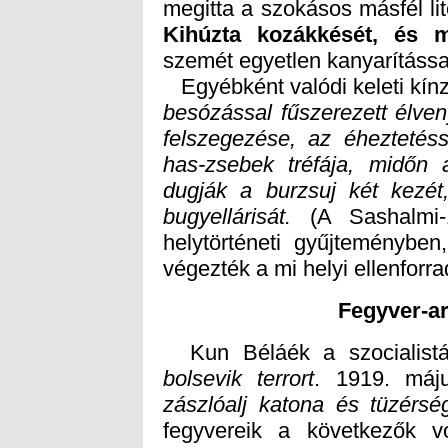
megitta a szokásos másfél lit
Kihúzta kozákkését, és m
szemét egyetlen kanyarítássa
Egyébként valódi keleti kín
besózással fűszerezett élven
felszegezése, az éheztetéss
has-zsebek tréfája, midőn a 
dugják a burzsuj két kezé
bugyellárisát.
(A Sashalmi-1
helytörténeti gyűj
végezték a mi helyi ellenforra
Fegyver-a
Kun Béláék a szocialist
bolsevik terrort
. 1919. máj
zászlóalj katona és tüzérsé
fegyvereik a következők v