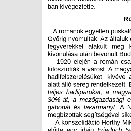
ban kivégeztette.
R
A románok egyetlen puskalöv
Győrig nyomultak. Az általuk e
fegyverekkel alakult meg
kivonulása után bevonult Bud
1920 elején a román csapa
kifosztották a várost. A mag
hadifelszerelésüket, kivéve
alatt álló sereg rendelkezett.
teljes hadiiparukat, a magya
30%-át, a mezőgazdasági es
gabonát és takarmányt.
A Ne
megbízottak segítségével sik
A konszolidáció Horthy Mikl
előtte egy ideig
Friedrich I