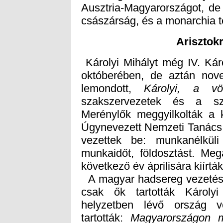
császárság, és a monarchia t
Arisztok
Károlyi Mihályt még IV. Kár
októberében, de aztán nove
lemondott,
Károlyi, a vö
Merénylők meggyilkolták a 
következő év áprilisára kiírtá
A magyar hadsereg vezeté
tartották:
Magyarországon m