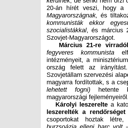
kerülnek
, de senki nem őrzi 
20-án hírét veszi, hogy a
Magyarországnak,
és tiltak
szocialistákkal
, és március 2
Szovjet-Magyarországot.
Március 21-re virradó
fegyveres kommunista
elf
intézmé
ország
Szovjet
magyarra fordítottak, s a cse
lehetett fogni)
hetente ko
magyarországi fejleményeiről
Károlyi leszerelte
a kato
leszerelték a rendőrséget
csoportokat hoztak létre,
burzsoázia elleni harc volt
–