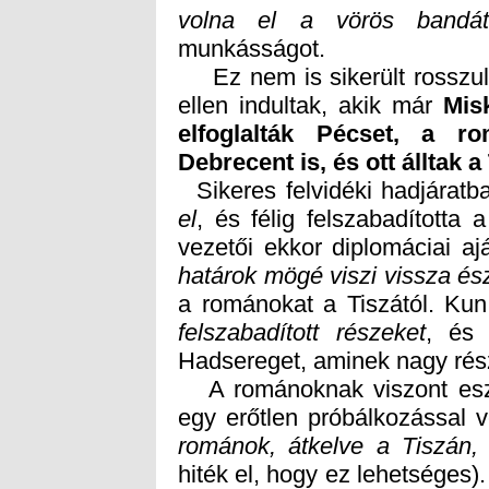
volna el a vörös bandá
munkásságot.
Ez nem is sikerült rosszul
ellen indultak, akik már
Mis
elfog
Debrecent is, és ott álltak a 
Sikeres felvidéki hadjárat
el
, és félig felszabadította
vezetői ekkor diplomáciai aj
határok mögé viszi vissza és
a románokat a Tiszától. Ku
felszabadított részeket
, és 
Hadsereget, aminek nagy rész
A románoknak viszont eszü
egy erőtlen próbálkozással v
románok, átkelve a Tiszán, 