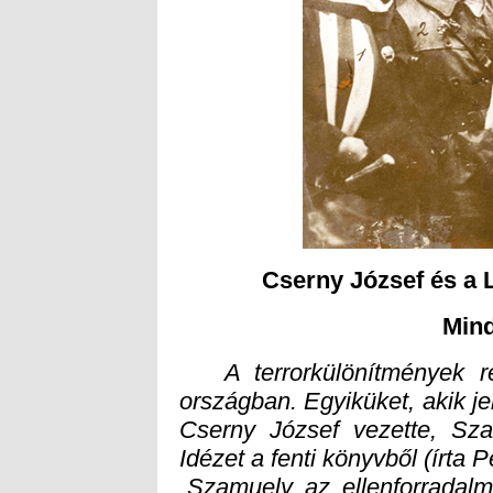
Cserny József és a L
Min
A terrorkülönítmények 
országban. Egyiküket, akik 
Cserny József vezette, S
Idézet a fenti könyvből (írta P
„Szamuely az ellenforradalm
gyengén szervezett ellenforra
jelent meg a helyszínen, s n