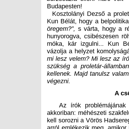
Budapesten!
Kosztolányi Dezső a proletá
Kun Bélát, hogy a belpolitika
öregem?”,
s várta, hogy a ré
hunyorogva, csibésze
móka, kár izgulni..
vázolja a helyzet komolyságá
mi lesz velem? Mi lesz az író
szükség a proletár-államban
végezni.
A cs
Az írók problémájának meg
akkoriban: méhészeti szakfel
kell sorozni a Vörös Hadser