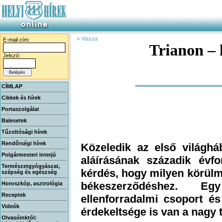
« Vissza
E-mail cím:
Trianon – 
Jelszó:
CÍMLAP
Cikkek és hírek
Portaszolgálat
Balesetek
Tűzoltósági hírek
Rendőrségi hírek
Közeledik az első világhá
aláírásának századik évf
kérdés, hogy milyen körülm
békeszerződéshez. E
ellenforradalmi csoport és
Polgármesteri interjú
Természetgyógyászat,
szépség és egészség
Horoszkóp, asztrológia
Receptek
Videók
érdekeltsége is van a nagy 
Olvasóinktól: