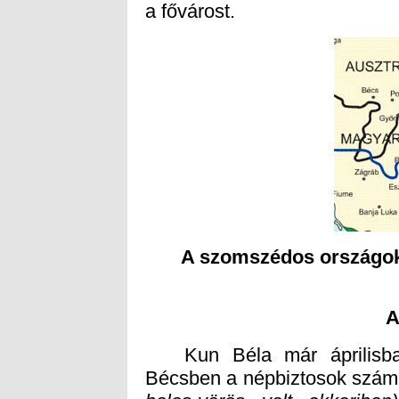
a fővárost.
A szomszédos országok 
A
Kun Béla már áprilisban 
Bécsben a népbiztosok számá