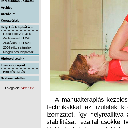
körbeküldős üzenetek
Archívum
Archívum
Képgalériák
Helyi Hírek laphálózat
Legutóbbi számaink
Archívum - HH XVI.
Archívum - HH XVII.
2004 előtti számaink
Megjelenési időpontok
Hirdetési áraink
Lakossági aprók
Hirdetésfeladás
Szakmai adattár
34953383
Látogatók:
A manuálterápiás kezelés 
technikákkal az ízületek ko
izomzatot, így helyreállítva
stabilitását, ezáltal csökken