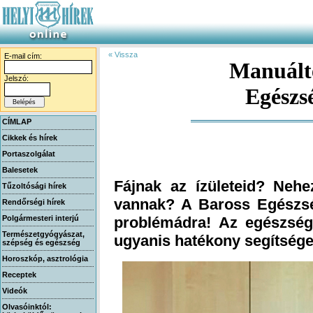
« Vissza
E-mail cím:
Manuálte
Jelszó:
Egészs
CÍMLAP
Cikkek és hírek
Portaszolgálat
Balesetek
Fájnak az ízületeid? Neh
vannak? A Baross Egészsé
problémádra! Az egészség
Tűzoltósági hírek
Rendőrségi hírek
Polgármesteri interjú
Természetgyógyászat,
ugyanis hatékony segítséget
szépség és egészség
Horoszkóp, asztrológia
Receptek
Videók
Olvasóinktól: