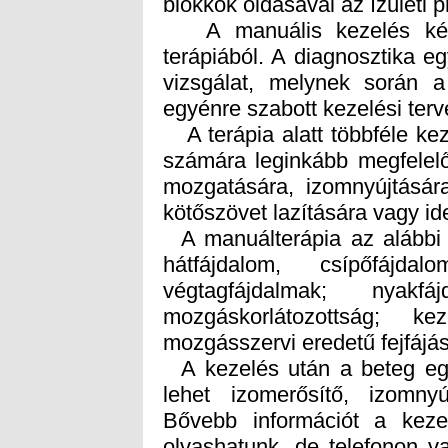
blokkok oldásával az ízületi
A manuális kezelés két r
terápiából. A diagnosztika e
vizsgálat, melynek során a 
egyénre szabott kezelési terv
A terápia alatt többféle kez
számára leginkább megfelelőt
mozgatására, izomnyújtásár
kötőszövet lazítására vagy id
A manuálterápia az alábbi 
hátfájdalom, csípőfájdal
végtagfájdalmak; nyakfá
mozgáskorlátozottság; ke
mozgásszervi eredetű fejfájá
A kezelés után a beteg egyé
lehet izomerősítő, izomnyú
Bővebb információt a keze
olvashatunk, de telefonon v