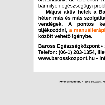
bármilyen egészségügyi prob
Májusi aktív hetek a 
héten más és más szolgá
vendégek. A pontos k
tájékozódni,
a manuálterá
között vehető igénybe.
Baross Egészségközpont • 
Telefon: (06-1) 283-1354, ill
www.barosskozpont.hu • i
Ferenci Kiadó Bt.
• 1162 Budapest, Her