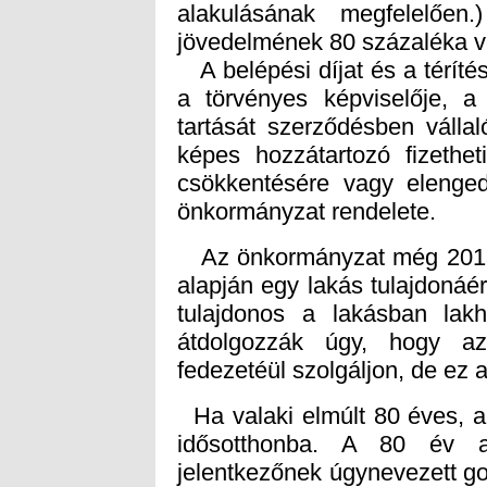
jövedelmének 80 százaléka v
A belépési díjat és a térítés
a törvényes képviselője, a 
tartását szerződésben vállal
képes hozzátartozó fizethe
csökkentésére vagy elenge
önkormányzat rendelete.
Az önkormányzat még 2013-b
alapján egy lakás tulajdonáér
tulajdonos a lakásban lakh
átdolgozzák úgy, hogy az
fedezetéül szolgáljon, de ez
Ha valaki elmúlt 80 éves, a
idősotthonba. A 80 év al
jelentkezőnek úgynevezett g
igényt a 36/2007. (XII. 22.
rendeletnek a végén van egy