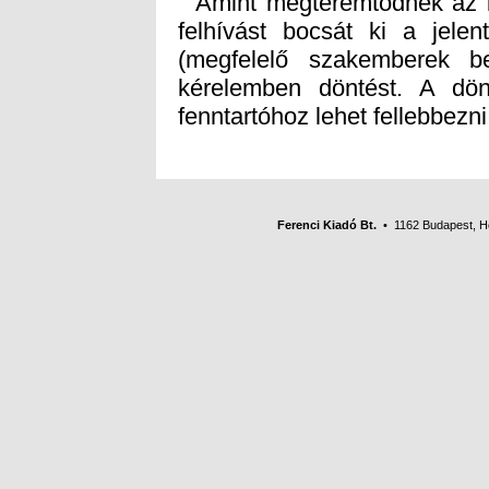
Amint megteremtődnek az idő
felhívást bocsát ki a jelen
(megfelelő szakemberek b
kérelemben döntést. A dö
fenntartóhoz lehet fellebbezni
Ferenci Kiadó Bt.
• 1162 Budapest, Her