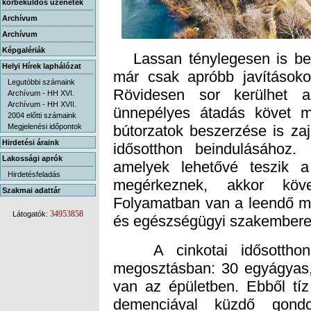
körbeküldős üzenetek
Archívum
Archívum
Képgalériák
Lassan ténylegesen is befej
már csak apróbb javításokon
Rövidesen sor kerülhet a
ünnepélyes átadás követ m
bútorzatok beszerzése is za
idősotthon beindulásához.
amelyek lehetővé teszik 
megérkeznek, akkor köve
Folyamatban van a leendő mu
Helyi Hírek laphálózat
Legutóbbi számaink
Archívum - HH XVI.
Archívum - HH XVII.
2004 előtti számaink
Megjelenési időpontok
Hirdetési áraink
Lakossági aprók
Hirdetésfeladás
Szakmai adattár
34953858
Látogatók:
és egészségügyi szakemberek 
A cinkotai idősotthonb
megosztásban: 30 egyágyas
van az épületben. Ebből tíz
demenciával küzdő gondo
négyágyas, 2 kétágyas é
gondozási igényű idősek ke