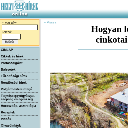
« Vissza
E-mail cím:
Hogyan l
Jelszó:
cinkota
CÍMLAP
Cikkek és hírek
Portaszolgálat
Balesetek
Tűzoltósági hírek
Rendőrségi hírek
Polgármesteri interjú
Természetgyógyászat,
szépség és egészség
Horoszkóp, asztrológia
Receptek
Videók
Olvasóinktól: