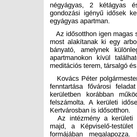
egyágyas apartman.
Az idősotthon igen magas sz
most alakítanak ki egy arbo
bányató, amelynek különle
apartmanokon kívül találhat
meditációs terem, társalgó és 
Kovács Péter polgármester t
fenntartása fővárosi felad
kerületben korábban működ
felszámolta. A kerületi idő
Kertvárosban is idősotthon.
Az intézmény a kerületi 
majd, a Képviselő-testüle
formájában megalapozza. 
határozza meg a bekerülé
szolgáltatásait az tudja 
lakóhellyel rendelkezik. Előn