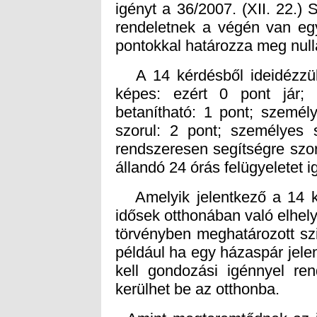
pontokkal határozza meg nulla
A 14 kérdésből ideidézzük 
képes: ezért 0 pont jár; e
betanítható: 1 pont; személ
szorul: 2 pont; személyes 
rendszeresen segítségre szor
állandó 24 órás felügyeletet i
Amelyik jelentkező a 14 kér
idősek otthonában való elhely
törvényben meghatározott szi
például ha egy házaspár jelen
kell gondozási igénnyel re
kerülhet be az otthonba.