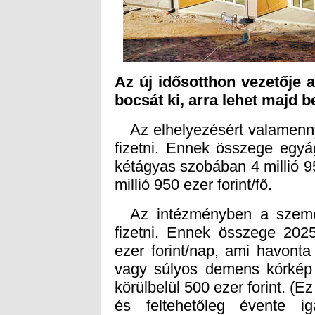
Az új idősotthon vezetője
bocsát ki, arra lehet majd b
Az elhelyezésért valamennyi 
fizetni. Ennek összege egyá
kétágyas szobában 4 millió 
millió 950 ezer forint/fő.
Az intézményben a személye
fizetni. Ennek összege 2025
ezer forint/nap, ami havonta
vagy súlyos demens kórkép 
körülbelül 500 ezer forint. (
és feltehetőleg évente 
alakulásának megfelelően.