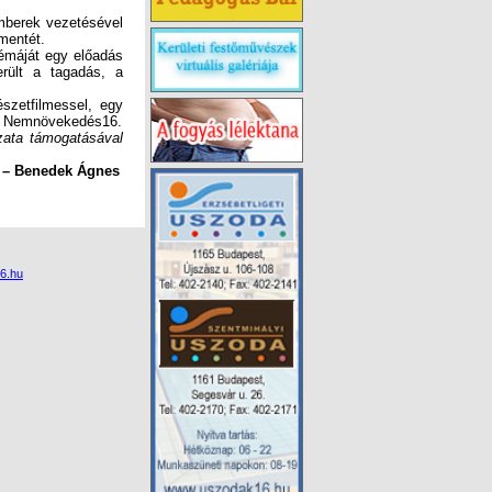
berek vezetésével
-mentét.
émáját egy előadás
rült a tagadás, a
zetfilmessel, egy
on: Nemnövekedés16.
zata támogatásával
Ágnes
6.hu