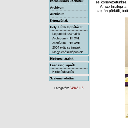
körbeküldős üzenetek
és környezetünkre.
A nap fináléja a f
Archívum
szejtán pörkölt, in
Archívum
Képgalériák
Helyi Hírek laphálózat
Legutóbbi számaink
Archívum - HH XVI.
Archívum - HH XVII.
2004 előtti számaink
Megjelenési időpontok
Hirdetési áraink
Lakossági aprók
Hirdetésfeladás
Szakmai adattár
34946116
Látogatók: