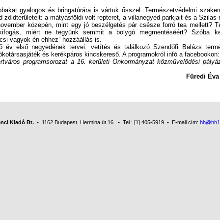
t gyalogos és bringatúrára is vártuk ősszel. Természetvédelmi szakem
 zöldterületeit: a mátyásföldi volt repteret, a villanegyed parkjait és a Szilas
ember közepén, mint egy jó beszélgetés pár csésze forró tea mellett? T
kifogás, miért ne tegyünk semmit a bolygó megmentéséért? Szóba ke
kicsi vagyok én ehhez” hozzáállás is.
lső negyedének tervei: vetítés és találkozó Szendőfi Balázs termés
 ökotársasjáték és kerékpáros kincskereső. A programokról infó a facebook
tváros programsorozat a 16. kerületi Önkormányzat közművelődési pályá
di Éva – Benedek 
nci Kiadó Bt.
• 1162 Budapest, Hermina út 16. • Tel.: [1] 405-5919 • E-mail cím:
hh@hh1