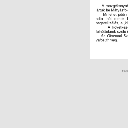
A mozgékonyabbaka
jártuk be Mátyásföld
Mi lehet jobb nov
adta: hét remek 
bagatellizálás, a „
A következő év e
felnőtteknek szóló
Az Ökosodó Ker
valósult meg.
Füre
Fere