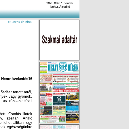
2026.08.07. péntek
Ibolya, Afrodité
« Cikkek és hírek
 Nem­növe­ke­dés16
dást tartott arról,
vények vagy gyomok.
 és rózsazselével
tt. Csodás illatok
ly, szejtán. Anikó
lehet állítani egy
snek egészségünkre