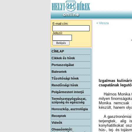
« Vissza
E-mail cím:
Jelszó:
CÍMLAP
Cikkek és hírek
Portaszolgálat
Balesetek
Tűzoltósági hírek
Izgalmas kulinári
csapatának legutó
Rendőrségi hírek
Polgármesteri interjú
Halmos Monika term
milyen finomságoka
Monika nemcsak sz
Természetgyógyászat,
szépség és egészség
készült, hanem olya
Horoszkóp, asztrológia
Receptek
A gasztronómiai k
terjengtek, alig 
konyhatitkokat os
hús-, tej- és tojá
Videók
Olvasóinktól: