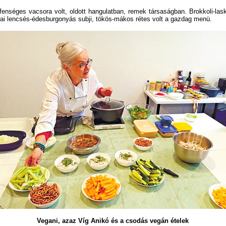
enséges vacsora volt, oldott hangulatban, remek társaságban. Brokkoli-las
diai lencsés-édesburgonyás subji, tökös-mákos rétes volt a gazdag menü.
Vegani, azaz Víg Anikó és a csodás vegán ételek