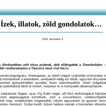
Ízek, illatok, zöld gondolatok…
2024. december 4.
s élményekben volt része azoknak, akik ellátogattak a Greenkubátor –
bbi rendezvényeire a Táncsics utcai civil há
zba.
észetgyógyász, fitoterapeuta, az ehető virágok szakértője színvonalas előa
t kóstolhatunk a kertünkben, amelyekről eddig azt hittük, egyszerű dísznö
emet gyönyörködtető asztallal, finom süteményekkel, ehető virágokkal
n praktikákkal látott el minket, melyeket mi is könnyedén alkalmazhatunk.
alandozás Vegani, azaz Víg Anikó vegán séf főző workshopjával folytatódo
ismert alapanyagokat kóstoltunk, mint a csicseriborsó, sörélesztőpehe
ztott meg, mindeközben megtanultuk, milyen egyszerűen és gyorsan össze 
smentes menüsort. Szóba került, milyen hatásai vannak a húsmentes étkezé