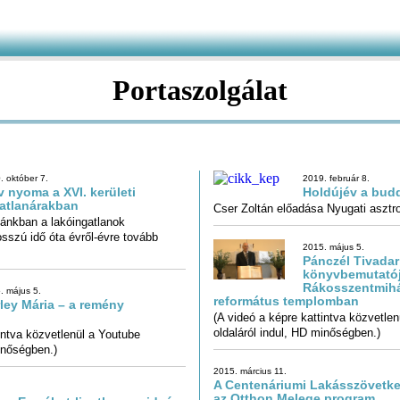
Portaszolgálat
. október 7.
2019. február 8.
v nyoma a XVI. kerületi
Holdújév a bud
atlanárakban
Cser Zoltán előadása Nyugati asztro
ánkban a lakóingatlanok
kedése már hosszú idő óta évről-évre tovább
2015. május 5.
Pánczél Tivadar
könyvbemuta
Rákosszentmihály-
. május 5.
református templomban
ley Mária – a remény
(A videó a képre kattintva közvetle
oldaláról indul, HD minőségben.)
intva közvetlenül a Youtube
minőségben.)
2015. március 11.
A Centenáriumi Lakásszövetke
az Otthon Melege program