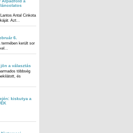
 Árpádföld a
k láncolatos
Lantos Antal Cinkota
áját. Azt...
ebruár 6.
 termében került sor
el...
 jön a választás
armados többség
n nekilátott, és
ején: kiskutya a
UÉK