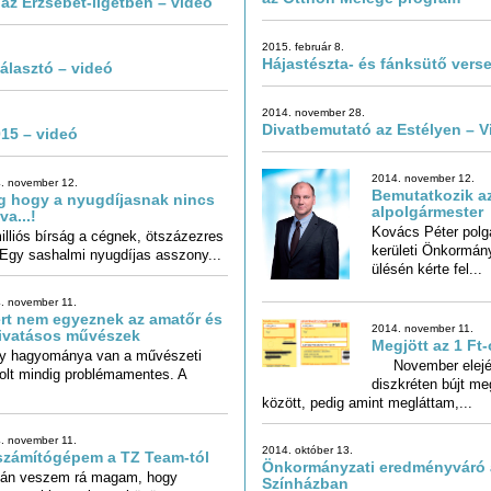
az Erzsébet-ligetben – videó
2015. február 8.
Hájastészta- és fánksütő ver
választó – videó
2014. november 28.
Divatbemutató az Estélyen – V
15 – videó
2014. november 12.
. november 12.
Bemutatkozik az
 hogy a nyugdíjasnak nincs
alpolgármester
va...!
Kovács Péter polg
kerületi Önkormányz
illiós bírság a cégnek, ötszázezres
Egy sashalmi nyugdíjas asszony...
ülésén kérte fel...
. november 11.
rt nem egyeznek az amatőr és
2014. november 11.
ivatásos művészek
Megjött az 1 Ft
ly hagyománya van a művészeti
volt mindig problémamentes. A
November elején 
diszkréten bújt meg 
között, pedig amint megláttam,...
. november 11.
2014. október 13.
számítógépem a TZ Team-tól
Önkormányzati eredményváró a
kán veszem rá magam, hogy
fontosabb munkaeszközömet
eréljem, ezért aztán általában több
Színházban