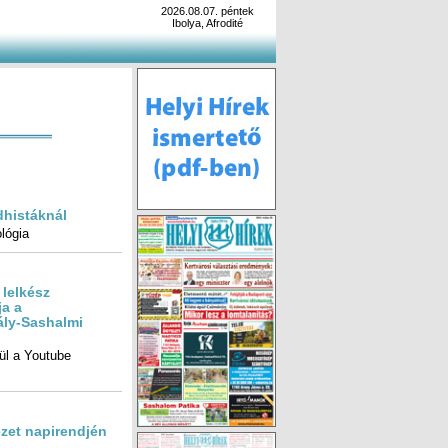
2026.08.07. péntek
Ibolya, Afrodité
dhistáknál
lógia
 lelkész
tója a
Sashalmi
nül a Youtube
zet napirendjén