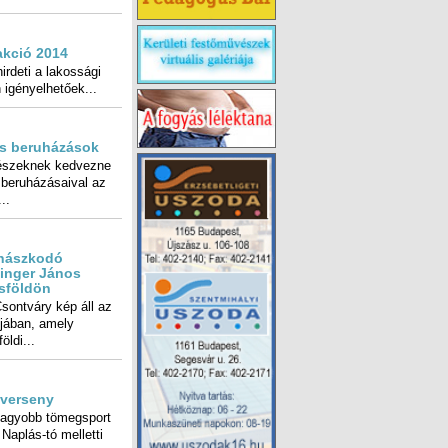
akció 2014
rdeti a lakossági
 igényelhetőek...
s beruházások
észeknek kedvezne
 beruházásaival az
..
ohászkodó
nger János
sföldön
sontváry kép áll az
ontjában, amely
öldi...
óverseny
gnagyobb tömegsport
 Naplás-tó melletti