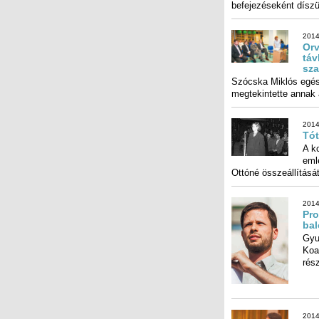
befejezéseként díszü
2014
Orv
táv
sz
Szócska Miklós egész
megtekintette annak 
2014
Tót
A k
emlé
Ottóné összeállítását
2014
Pro
bal
Gyu
Koa
rész
2014