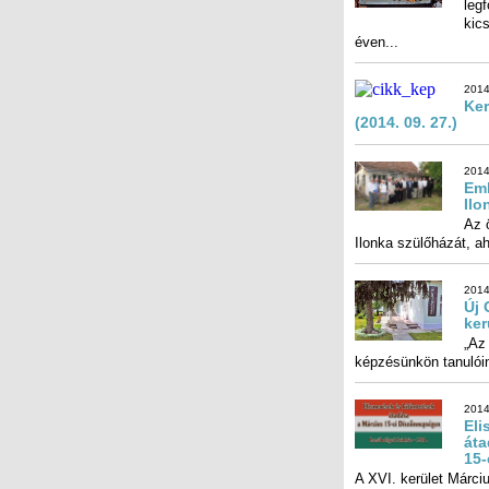
éven...
2014
Ker
(2014. 09. 27.)
2014.
Eml
Ilo
Az 
Ilonka szülőházát, a
2014.
Új 
ker
„Az
képzésünkön tanulóin
2014
Eli
áta
15-
A XVI. kerület Márci