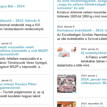
Az örök mostohagyerek, avagy
„nagy és súlyos kötelessége
ógus Bál – 2014
sorozata” és ami
Kíváncsi örömmel vettem kezembe 
története 1920-tól 1950-ig című munk
álasztó – 2014. február 8.
lommal rendezték meg a XVI.
si Iskolaválasztó rendezvényét,
2014. február 9.
Kertvárosi évértékelő – 2014. f
Az Erzsébetligeti Színház Harmónia
az idei évértékelőre a Szívvel-Lélekk
. január 21.
atali visszaélés miatt
illióra büntették a volt MSZP-
2014. január 21.
Új szabályokkal
épviselőnőt
A Fidesz a kéth
birtokában bátra
erős ítéletben marasztalta el a
rosi Törvényszék Veres Györgyit,
átalakította a több mint...
egykori MSZP-s képviselőt, a...
2014. január 1.
2014. január els
. január 21.
sittkupacon: B
vi interjú Kovács Péter
gármesterrel
isztelt polgármester úr, az új
tendő kezdetén hogyan tekint
.
2013. december 10.