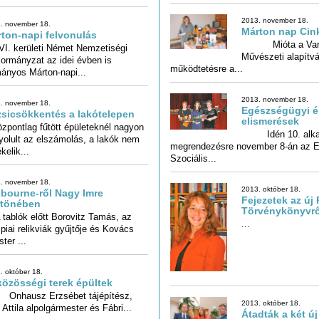
2013. november 18.
. november 18.
Márton nap Cin
ton-napi felvonulás
Mióta a Vará
Művészeti alapítv
VI. kerületi Német Nemzetiségi
ormányzat az idei évben is
működtetésre a...
nyos Márton-napi...
2013. november 18.
. november 18.
Egészségügyi és
sicsökkentés a lakótelepen
elismerések
özpontlag fűtött épületeknél nagyon
yolult az elszámolás, a lakók nem
Idén 10. alkal
megrendezésre november 8-á
kelik...
Szociális...
. november 18.
2013. október 18.
bourne-ről Nagy Imre
Fejezetek az új 
rtönében
Törvénykönyvrő
ablók előtt Borovitz Tamás, az
piai relikviák gyűjtője és Kovács
...
ter ...
. október 18.
közösségi terek épültek
ausz Erzsébet tájépítész,
2013. október 18.
 Attila alpolgármester és Fábri...
Átadták a két ú