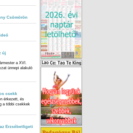
seny Csömörön
ideó
 új
ármester a XVI.
at ünnepi alakuló
-os csekk
érkezett, és
a többi csekkek
z Erzsébetligeti