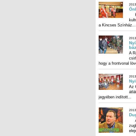
2013
Önk
Kin
kult
a Kincses Színház...
2013
Nyí
bá
A R
csir
hogy a frontvonal löv
2013
Nyi
Az 
átlá
jegyében indított...
2013
Dug
Azt
zugl
elej