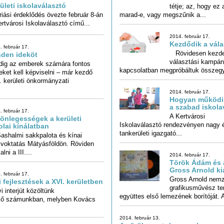
ületi iskolaválasztó
marad-e, vagy megszűnik a...
ási érdeklődés övezte február 8-án
ertvárosi Iskolaválasztó című...
2014. február 17.
Kezdődik a vál
. február 17.
Rövidesen kezdet
választási kampán
den ideköt
dig az emberek számára fontos
eket kell képviselni – már kezdő
. kerületi önkormányzati
kapcsolatban megpróbáltuk összegyűj
2014. február 17.
Hogyan működik
a szabad iskola
. február 17.
A Kertvárosi
Iskolaválasztó rendezvényen nagy érdeklődés övezte a
önlegességek a kerületi
olai kínálatban
tankerületi igazgató...
halmi sakkpalota és kínai
voktatás Mátyásföldön. Röviden
ni a III....
2014. február 17.
Török Ádám és a
Gross Arnold ki
. február 17.
Gross Arnold nemz
grafikusművész terv
i fejlesztések a XVI. kerületben
i interjút közöltünk
 számunkban, melyben Kovács
együttes első lemezének borítóját. A
2014. február 13.