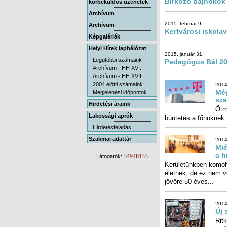
Birkózó bajnokok 
körbeküldős üzenetek
Archívum
2015. február 9.
Archívum
Kertvárosi iskola
Képgalériák
Helyi Hírek laphálózat
2015. január 31.
Legutóbbi számaink
Pedagógus Bál 20
Archívum - HH XVI.
Archívum - HH XVII.
2004 előtti számaink
2014
Még
Megjelenési időpontok
sza
Hirdetési áraink
Ötm
Lakossági aprók
büntetés a főnöknek 
Hirdetésfeladás
Szakmai adattár
2014
Mié
a h
34946133
Látogatók:
Kerületünkben komo
életnek, de ez nem 
jövőre 50 éves...
2014
Új 
Rit
leg
kics