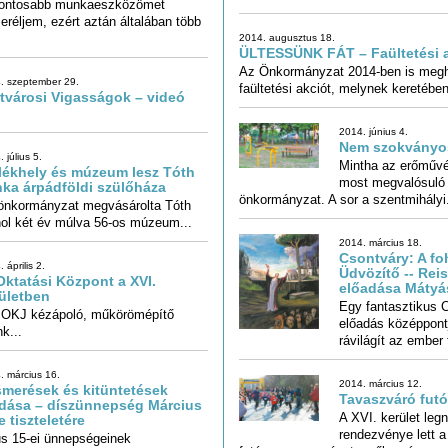
2014. augusztus 18.
ÜLTESSÜNK FÁT – Faültetési 
Az Önkormányzat 2014-ben is meghi
. szeptember 29.
faültetési akciót, melynek keretében
tvárosi Vigasságok – videó
2014. június 4.
Nem szokványo
 július 5.
Mintha az erőműv
most megvalósuló
ékhely és múzeum lesz Tóth
nka árpádföldi szülőháza
önkormányzat. A sor a szentmihályi.
önkormányzat megvásárolta Tóth
hol két év múlva 56-os múzeum...
2014. március 18.
Csontváry: A f
Üdvözítő -- Reisi
 április 2.
Oktatási Központ a XVI.
előadása Mátyá
ületben
Egy fantasztikus C
előadás középp
 OKJ kézápoló, műkörömépítő
k...
rávilágít az ember f
. március 16.
2014. március 12.
smerések és kitüntetések
dása – díszünnepség Március
Tavaszváró fut
A XVI. kerület le
rendezvénye lett a
e tiszteletére
us 15-ei ünnepségeinek