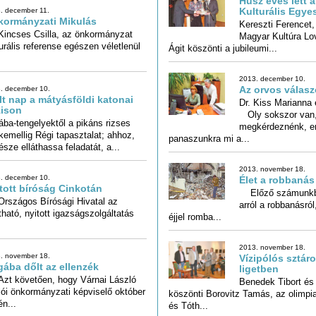
Húsz éves lett a
Kulturális Egye
. december 11.
ormányzati Mikulás
Kereszti Ferencet,
Magyar Kultúra Lov
cses Csilla, az önkormányzat
urális referense egészen véletlenül
Ágit köszönti a jubileumi...
2013. december 10.
Az orvos válasz
. december 10.
lt nap a mátyásföldi katonai
Dr. Kiss Marianna
Oly sokszo
megkérdeznénk,
zison
ába-tengelyektől a pikáns rizses
kemellig Régi tapasztalat; ahhoz,
panaszunkra mi a...
észe elláthassa feladatát, a...
2013. november 18.
. december 10.
Élet a robbanás
tott bíróság Cinkotán
Előző számunkba
arról a robbanásról,
Országos Bírósági Hivatal az
tható, nyitott igazságszolgáltatás
éjjel romba...
2013. november 18.
. november 18.
Vízipólós sztáro
ába dőlt az ellenzék
ligetben
 követően, hogy Várnai László
ói önkormányzati képviselő október
Benedek Tibort é
köszönti Borovitz Tamás, az 
én...
és Tóth...