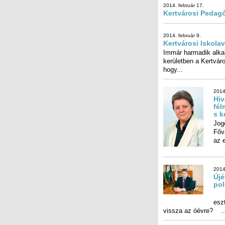
2014. február 17.
Kertvárosi Pedag
2014. február 9.
Kertvárosi Iskolav
Immár harmadik alka
kerületben a Kertváro
hogy...
2014
Hiv
félm
s k
Jog
Fővá
az 
2014
Újé
pol
– T
esz
vissza az óévre? ..