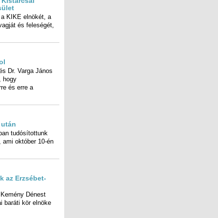
 Kistarcsai
sület
 a KIKE elnökét, a
agját és feleségét,
ol
 és Dr. Varga János
r van, hogy
 erre és erre a
 után
n tudósítottunk
 ami október 10-én
k az Erzsébet-
s Kemény Dénest
olimpiai baráti kör elnöke