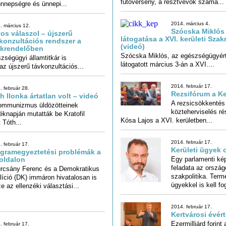
futóverseny, a résztvevők száma...
nnepségre és ünnepi...
2014. március 4.
. március 12.
Szócska Miklós 
látogatása a XVI. kerüle
os válaszol – újszerű
konzultációs rendszer a
(videó)
akrendelőben
Szócska Miklós, az egészségügyért 
ségügyi államtitkár is
látogatott március 3-án a XVI....
az újszerű távkonzultációs...
2014. február 17.
. február 28.
Rezsifórum a K
h Ilonka ártatlan volt – videó
A rezsicsökkentés
közteherviselés r
ommunizmus üldözötteinek
knapján mutatták be Kratofil
Kósa Lajos a XVI. kerületben...
 Tóth...
2014. február 17.
. február 17.
Kerületi ügyek 
gramegyeztetési problémák a
Egy parlamenti ké
feladata az or
szakpolitika. Te
oldalon
rcsány Ferenc és a Demokratikus
líció (DK) immáron hivatalosan is
ügyekkel is kell fo
e az ellenzéki választási...
2014. február 17.
Kertvárosi évér
Ezermilliárd forint
tétje; az, hogy ez 
. február 17.