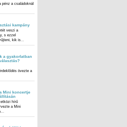
asztási kampány
ét veszi a
y, s ezzel
teni, kik is...
 a gyakorlatban
választás?
 Mini koncertje
állításán
etközi hírű
ezte a Mini
...