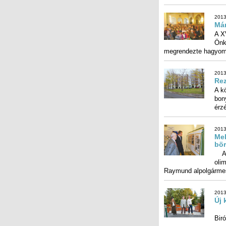
2013
Már
A X
Önk
megrendezte hagyomá
2013
Rez
A k
bon
érzé
2013
Mel
bö
A t
olim
Raymund alpolgármes
2013
Új 
Onh
Biró