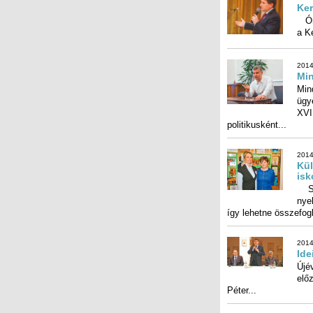
Ker
Óri
a K
2014
Min
Min
ügy
XVI
politikusként...
2014
Kül
isk
Sas
nyel
így lehetne összefoglal
2014
Ide
Újév
előző
Péter...