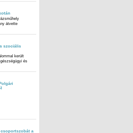
kotán
zsműhely
ány átvette
 szociális
ommal került
n az Egészségügyi és
Polgári
l
j csoportszobát a