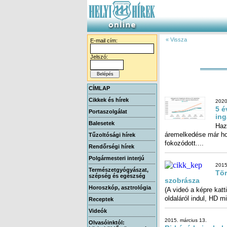
« Vissza
E-mail cím:
Jelszó:
CÍMLAP
Cikkek és hírek
2020
5 é
Portaszolgálat
ing
Balesetek
Haz
áremel
Tűzoltósági hírek
fokozódott....
Rendőrségi hírek
Polgármesteri interjú
2015
Természetgyógyászat,
Tör
szépség és egészség
szobrásza
Horoszkóp, asztrológia
(A videó a képre katt
oldaláról indul, HD 
Receptek
Videók
2015. március 13.
Olvasóinktól: