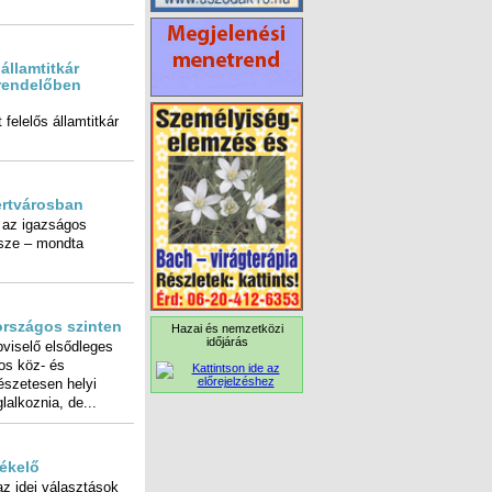
államtitkár
ti Szakrendelőben
felelős államtitkár
ertvárosban
 az igazságos
észe – mondta
országos szinten
Hazai és nemzetközi
időjárás
pviselő elsődleges
szágos köz- és
rmészetesen helyi
glalkoznia, de...
tékelő
 az idei választások
a pénz a családoknál