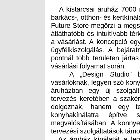
A kistarcsai áruház 7000 n
barkács-, otthon- és kertkíná
Future Store megőrzi a megs
átláthatóbb és intuitívabb té
a vásárlást. A koncepció eg
ügyfélkiszolgálás. A bejáratn
pontnál több területen jártas
vásárlási folyamat során.
A „Design Studio” bemut
vásárlóknak, legyen szó kony
áruházban egy új szolgált
tervezés keretében a szaké
dolgoznak, hanem egy tel
konyhakínálatra építve s
megvalósításában. A könnyeb
tervezési szolgáltatások támo
Az áruház kínálatát a legú
amelyben prémium márkák –
Stiga – is helyet kapnak. A
öt napos házhoz szállítási
weboldalán megrendelt termé