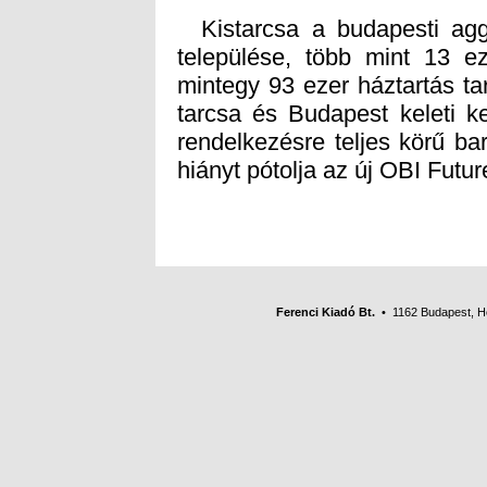
Kistarcsa a budapesti aggl
települése, több mint 13 e
mintegy 93 ezer háztartás ta
tarcsa és Budapest keleti k
rendelkezésre teljes körű bar
hiányt pótolja az új OBI Futu
Ferenci Kiadó Bt.
• 1162 Budapest, Her