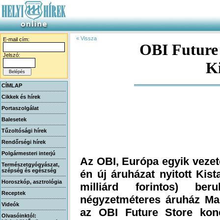
« Vissza
E-mail cím:
OBI Future 
Jelszó:
K
CÍMLAP
Cikkek és hírek
Portaszolgálat
Balesetek
Tűzoltósági hírek
Rendőrségi hírek
Polgármesteri interjú
Az OBI, Európa egyik vezet
én új áruházat nyitott Kist
milliárd forintos) be
négyzetméteres áruház Ma
az OBI Future Store konc
újragondolt vásárlói élmén
otthontervezési megoldá
építőanyag központtal szol
Természetgyógyászat,
szépség és egészség
Horoszkóp, asztrológia
Receptek
Videók
Olvasóinktól: