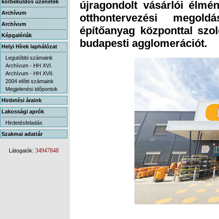
körbeküldős üzenetek
Archívum
Archívum
Képgalériák
budapesti agglomerációt.
Helyi Hírek laphálózat
Legutóbbi számaink
Archívum - HH XVI.
Archívum - HH XVII.
2004 előtti számaink
Megjelenési időpontok
Hirdetési áraink
Lakossági aprók
Hirdetésfeladás
Szakmai adattár
34947848
Látogatók: