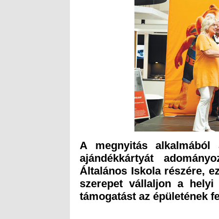
A megnyitás alkalmából 
ajándékkártyát adományo
Általános Iskola részére, e
szerepet vállaljon a hely
támogatást az épületének fel