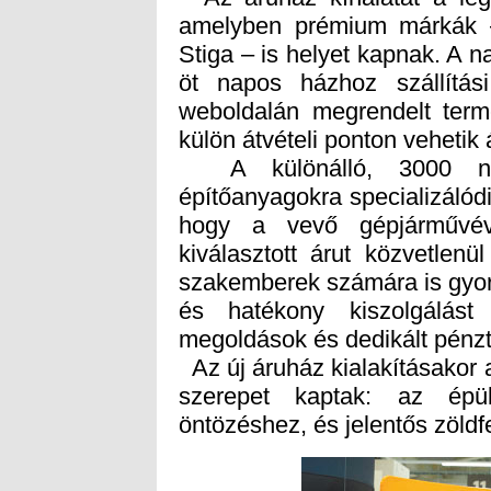
külön átvételi ponton vehetik 
A különálló, 3000 négy
építőanyagokra specializálódik
hogy a vevő gépjárművév
kiválasztott árut közvetlen
szakemberek számára is gyors 
és hatékony kiszolgálást
megoldások és dedikált pénzt
Az új áruház kialakításakor 
szerepet kaptak: az épül
öntözéshez, és jelentős zöldfe