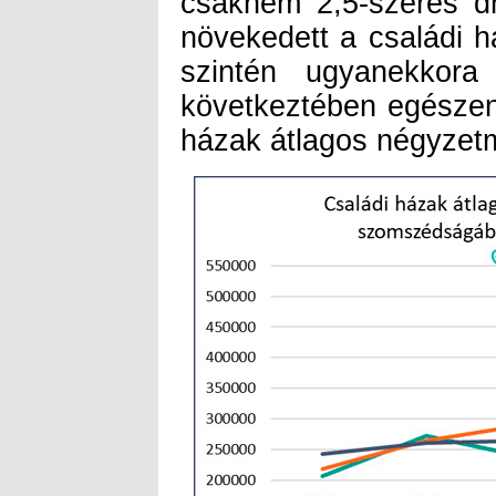
házak átlagos négyzetm