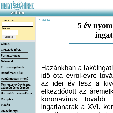
« Vissza
E-mail cím:
5 év nyom
Jelszó:
inga
CÍMLAP
Cikkek és hírek
Portaszolgálat
Balesetek
Hazánkban a lakóingat
idő óta évről-évre tov
az idei év lesz a kiv
elkezdődött az áremel
koronavírus tovább 
ingatlanárak a XVI. ke
Ingatlannet.hu mutat
mennyit változtak a
Tűzoltósági hírek
Rendőrségi hírek
Polgármesteri interjú
Természetgyógyászat,
szépség és egészség
Horoszkóp, asztrológia
Receptek
Videók
Olvasóinktól: