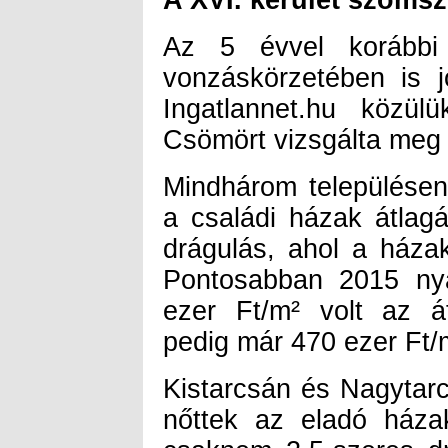
A XVI. kerület szoms
Az 5 évvel korábbi 
vonzáskörzetében is j
Ingatlannet.hu közül
Csömört vizsgálta meg 
Mindhárom településen
a családi házak átlagá
drágulás, ahol a házak
Pontosabban 2015 ny
ezer Ft/m² volt az á
pedig már 470 ezer Ft/
Kistarcsán és Nagytarc
nőttek az eladó házak
csaknem 2,5-szeres dr
növekedett a családi h
szintén ugyanekkora
következtében egészen 