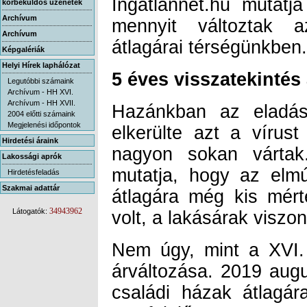
körbeküldős üzenetek
Archívum
Archívum
átlagárai térségünkben.
Képgalériák
Helyi Hírek laphálózat
5 éves visszatekintés 
Legutóbbi számaink
Archívum - HH XVI.
Archívum - HH XVII.
Hazánkban az eladásr
elkerülte azt a vírust
nagyon sokan vártak
mutatja, hogy az elm
átlagára még kis mér
2004 előtti számaink
Megjelenési időpontok
Hirdetési áraink
Lakossági aprók
Hirdetésfeladás
Szakmai adattár
34943962
Látogatók:
volt, a lakásárak viszon
Nem úgy, mint a XVI. 
árváltozása. 2019 aug
családi házak átlagá
megfelelően – 500 eze
emelkedett. Viszont a 
Ft/m²-ről 810 ezer Ft/m
átlagára 560 ezer Ft/m²