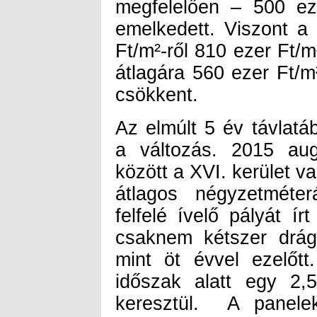
csökkent.
Az elmúlt 5 év távlatá
a változás. 2015 au
között a XVI. kerület v
átlagos négyzetméte
felfelé ívelő pályát ír
csaknem kétszer drág
mint öt évvel ezelőtt
időszak alatt egy 2,
keresztül. A panelek