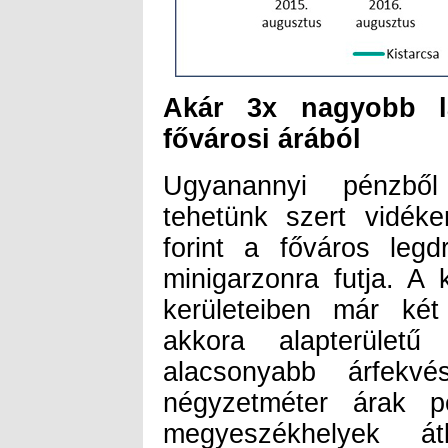
Akár 3x nagyobb l
fővárosi árából
Ugyanannyi pénzből
tehetünk szert vidéke
forint a főváros leg
minigarzonra futja. A 
kerületeiben már ké
akkora alapterületű
alacsonyabb árfekvé
négyzetméter árak p
megyeszékhelyek át