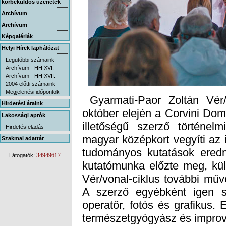
körbeküldős üzenetek
Archívum
Archívum
Képgalériák
Helyi Hírek laphálózat
Legutóbbi számaink
Archívum - HH XVI.
Archívum - HH XVII.
2004 előtti számaink
Megjelenési időpontok
Gyarmati-Paor Zoltán Vér/
október elején a Corvini Domi
illetőségű szerző történelm
magyar középkort vegyíti az
tudományos kutatások ered
kutatómunka előzte meg, kü
Vér/vonal-ciklus további műv
A szerző egyébként igen sz
operatőr, fotós és grafikus. 
Hirdetési áraink
Lakossági aprók
Hirdetésfeladás
Szakmai adattár
34949617
Látogatók:
természetgyógyász és improvi