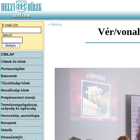
« Vissza
E-mail cím:
Vér/vona
Jelszó:
CÍMLAP
Cikkek és hírek
Portaszolgálat
Balesetek
Tűzoltósági hírek
Rendőrségi hírek
Polgármesteri interjú
Természetgyógyászat,
szépség és egészség
Horoszkóp, asztrológia
Receptek
Videók
Olvasóinktól: