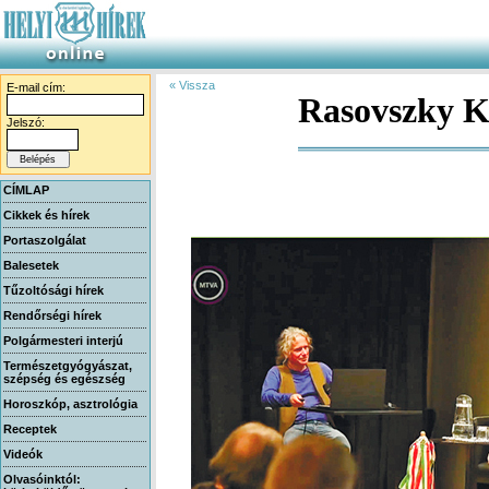
« Vissza
E-mail cím:
Rasovszky Kr
Jelszó:
CÍMLAP
Cikkek és hírek
Portaszolgálat
Balesetek
Tűzoltósági hírek
Rendőrségi hírek
Polgármesteri interjú
Természetgyógyászat,
szépség és egészség
Horoszkóp, asztrológia
Receptek
Videók
Olvasóinktól: