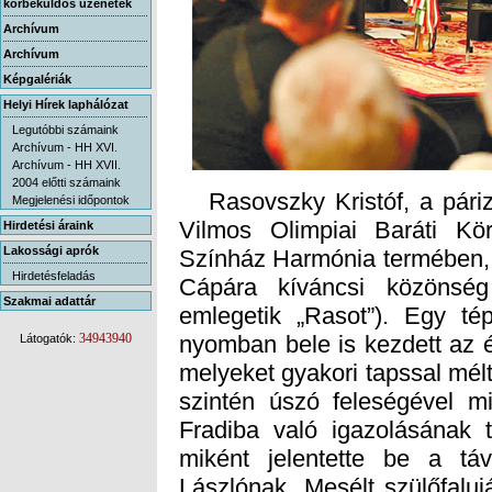
körbeküldős üzenetek
Archívum
Archívum
Képgalériák
Helyi Hírek laphálózat
Legutóbbi számaink
Archívum - HH XVI.
Archívum - HH XVII.
2004 előtti számaink
Rasovszky Kristóf, a párizs
Vilmos Olimpiai Baráti Kö
Színház Harmónia termében, a
Cápára kíváncsi közönsé
emlegetik „Rasot”). Egy té
nyomban bele is kezdett az 
melyeket gyakori tapssal mél
szintén úszó feleségével mi
Fradiba való igazolásának t
miként jelentette be a tá
Lászlónak. Mesélt szülőfalujár
uszodáról is, ahol először u
VB-n egyéni érmet nyerjen, s
Eközben egyetemi tanulmá
Megjelenési időpontok
Hirdetési áraink
Lakossági aprók
Hirdetésfeladás
Szakmai adattár
34943940
Látogatók: