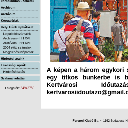
körbeküldős üzenetek
Archívum
Archívum
Képgalériák
Helyi Hírek laphálózat
Legutóbbi számaink
Archívum - HH XVI.
Archívum - HH XVII.
2004 előtti számaink
Megjelenési időpontok
Hirdetési áraink
Lakossági aprók
A képen a három egykori s
egy titkos bunkerbe is b
Kertvárosi Időuta
Hirdetésfeladás
Szakmai adattár
34942750
Látogatók:
kertvarosiidoutazo@gmail.c
Ferenci Kiadó Bt.
• 1162 Budapest, Her