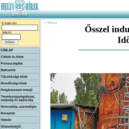
« Vissza
E-mail cím:
Ősszel ind
Jelszó:
Id
CÍMLAP
Cikkek és hírek
Portaszolgálat
Balesetek
Tűzoltósági hírek
Rendőrségi hírek
Polgármesteri interjú
Természetgyógyászat,
szépség és egészség
Horoszkóp, asztrológia
Receptek
Videók
Olvasóinktól: