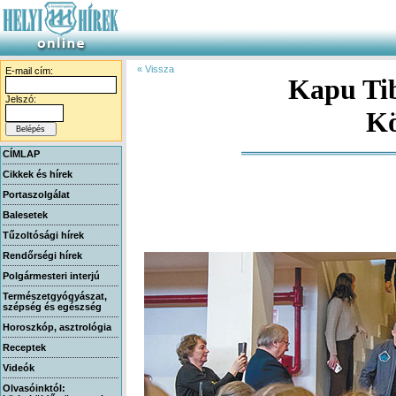
« Vissza
E-mail cím:
Kapu Tib
Jelszó:
Kö
CÍMLAP
Cikkek és hírek
Portaszolgálat
Balesetek
Tűzoltósági hírek
Rendőrségi hírek
Polgármesteri interjú
Természetgyógyászat,
szépség és egészség
Horoszkóp, asztrológia
Receptek
Videók
Olvasóinktól: