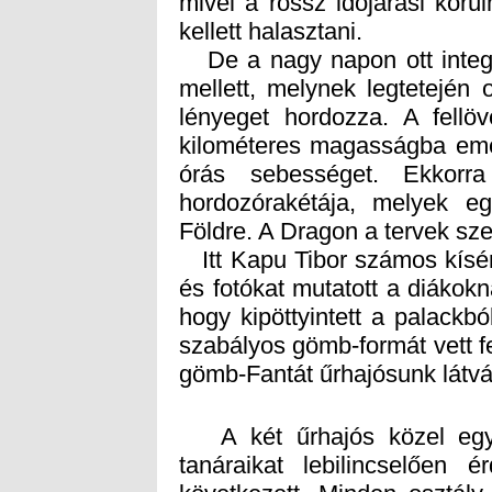
kellett halasztani.
De a nagy napon ott integ
mellett, melynek legtetején 
lényeget hordozza. A fellö
kilométeres magasságba emel
órás sebességet. Ekkorra
hordozórakétája, melyek eg
Földre. A Dragon a tervek sze
Itt Kapu Tibor számos kísérl
és fotókat mutatott a diákokn
hogy kipöttyintett a palackb
szabályos gömb-formát vett fe
gömb-Fantát űrhajósunk látvá
A két űrhajós közel egy 
tanáraikat lebilincselően 
következett. Minden osztály 
fotót, ami emlék arról, hog