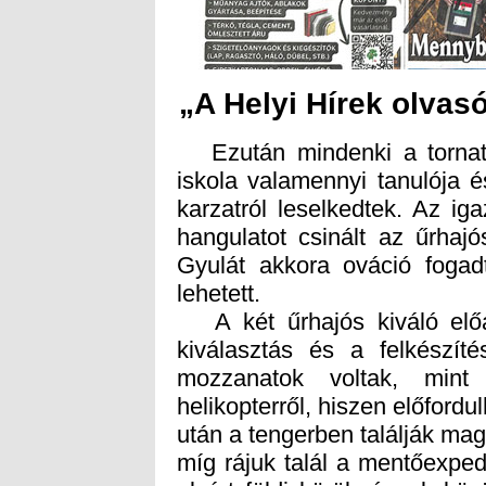
„A Helyi Hírek olvasó
Ezután mindenki a tornatere
iskola valamennyi tanulója
karzatról leselkedtek. Az ig
hangulatot csinált az űrhaj
Gyulát akkora ováció fogad
lehetett.
A két űrhajós kiváló elő
kiválasztás és a felkészít
mozzanatok voltak, min
helikopterről, hiszen előfordu
után a tengerben találják ma
míg rájuk talál a mentőexpedí
elzárt földi körülmények közöt
hiszen a visszatérő egység 