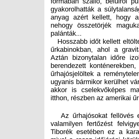
palánták...
Hosszabb időt kellett eltölte
űrkabinokban, ahol a gravitá
Aztán bizonytalan időre izol
berendezett konténerekben, 
űrhajósjelöltek a reménytele
ugyanis bármikor kerülhet vá
akkor is cselekvőképes m
itthon, részben az amerikai ű
Az űrhajósokat fellövés elő
valamilyen fertőzést felvi
Tiborék esetében ez a karan
mivel a rossz időjárási körül