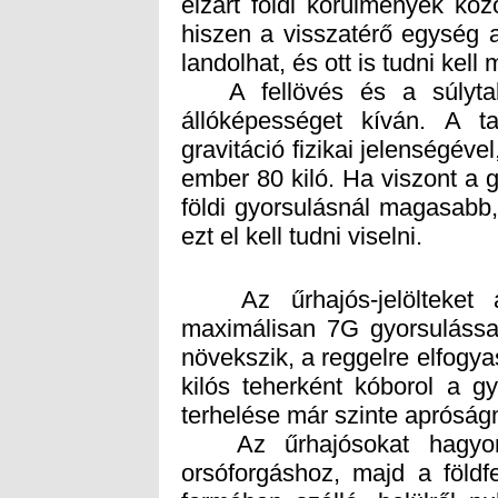
landolhat, és ott is tudni kel
A fellövés és a súlytalan
állóképességet kíván. A 
gravitáció fizikai jelenségéve
ember 80 kiló. Ha viszont a g
földi gyorsulásnál magasabb
ezt el kell tudni viselni.
Az űrhajós-jelölteket a 
maximálisan 7G gyorsulással
növekszik, a reggelre elfogya
kilós teherként kóborol a 
terhelése már szinte apróságn
Az űrhajósokat hagyomá
orsóforgáshoz, majd a földf
formában szálló, belülről p
gyakorolhatták a súlytalansá
anyag azért kellett, hogy a
nehogy összetörjék maguka