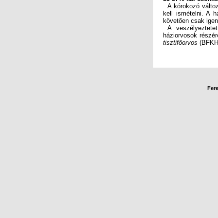
A kórokozó változé
kell ismételni. A 
követően csak igen 
A veszélyeztetett
háziorvosok részér
tisztifőorvos
(BFKH 
Fere