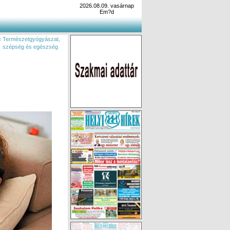
2026.08.09. vasárnap
Em?d
« Természetgyógyászat,
szépség és egészség