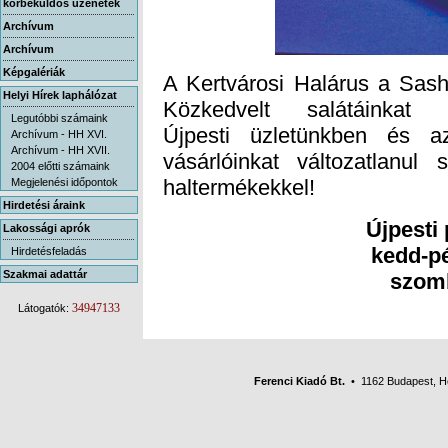
körbeküldős üzenetek
Archívum
Archívum
Képgalériák
A Kertvárosi Halárus a Sas
Helyi Hírek laphálózat
Közkedvelt
salátáinka
Legutóbbi számaink
Újpesti
üzletünkben és a
Archívum - HH XVI.
Archívum - HH XVII.
vásárlóinkat
változatlanul
2004 előtti számaink
haltermékekkel!
Megjelenési időpontok
Hirdetési áraink
Újpesti 
Lakossági aprók
kedd-pé
Hirdetésfeladás
Szakmai adattár
szomb
34947133
Látogatók:
Ferenci Kiadó Bt.
• 1162 Budapest, Her