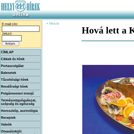
« Vissza
E-mail cím:
Hová lett a 
Jelszó:
CÍMLAP
Cikkek és hírek
Portaszolgálat
Balesetek
Tűzoltósági hírek
Rendőrségi hírek
Polgármesteri interjú
Természetgyógyászat,
szépség és egészség
Horoszkóp, asztrológia
Receptek
Videók
Olvasóinktól: