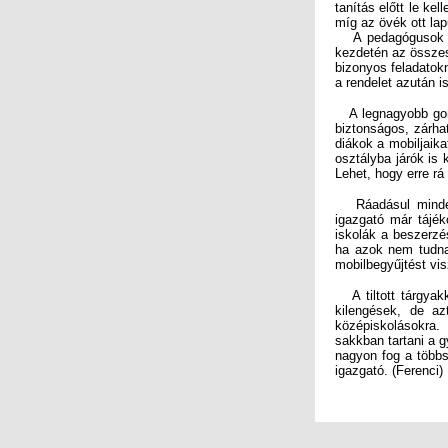
míg az övék ott la
A pedagógusok kül
kezdetén az összes 
bizonyos feladatokn
a rendelet azután i
A legnagyobb gond
biztonságos, zárha
diákok a mobiljaik
osztályba járók is
Lehet, hogy erre rá
Ráadásul minden i
igazgató már tájék
iskolák a beszerzés
ha azok nem tudna
mobilbegyűjtést vi
A tiltott tárgyakk
kilengések, de az
középiskolásokra.
sakkban tartani a 
nagyon fog a több
igazgató. (Ferenci)