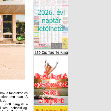
ákok a tanórákon és
dőtartama alatt. A
k el.
 Tiltott tárgyak a
 kés, dobócsillag,
kkoló, álkulcs és a
n tilos az iskolába
selekmény, ilyen a
síthető termékek is