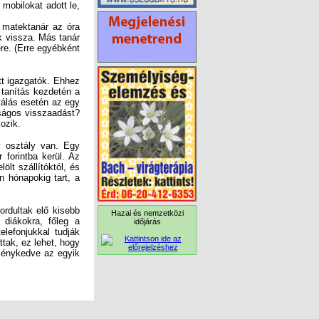
matektanár az óra
k vissza. Más tanár
ére. (Erre egyébként
t igazgatók. Ehhez
 tanítás kezdetén a
tálás esetén az egy
nságos visszaadást?
kozik.
 osztály van. Egy
 forintba kerül. Az
ölt szállítóktól, és
 hónapokig tart, a
ordultak elő kisebb
 diákokra, főleg a
lefonjukkal tudják
tak, ez lehet, hogy
ménykedve az egyik
Hazai és nemzetközi
időjárás