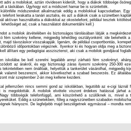
pult a táskában. Úgyhogy ezt a módszert hamar be is szüntették.
önféle módszereket alkalmaztak eddig a mobilokkal kapcsolatban. Egy 
telefont lerakatta a tanári asztalra, és azt a diákok csak a szünetben kaptá
ál aktívan használtatta a diákokkal az okostelefont, például tesztek kitöltés
s lehetőséget ad, csak a használatot dokumentálni kell.)
ot a mobilok átvételében és biztonságos tárolásában látják a megkérdezet
tó fém szekrény kellene, mégpedig lehetőleg osztályonként: ide betehetik a
at, majd távozáskor visszakapják. Igenám, de például csoportbontás, korrepe
 különböző időpontokban végeznek. Ilyenkor ki és hogyan oldja meg a bizto
 kell állítani egy pedagógiai asszisztenst, aki csak a mobilok gondjával foglal
skolába be kell szerelni legalább annyi zárható fém szekrényt, ahány
ozódott az árakról, és egy biztonsági záras ilyesmi szekrény 250-300 ezer
 tekintetében nem önállóak, helyettük a tankerület vásárolhat, mégpedig kijel
k valamit beszerezni, akkor következhet a szabad beszerzés. Ez általában
szont már szeptember 2-án meg kellene kezdeni.
al jellemzően nincs semmi gond az iskolákban, legutóbb az e-cigi láznál f
t is megoldották. A mobilok elvétele viszont érdekes hatással járhat a
 Nagy többségük telefonfüggő, ami köszönhető a szülőknek is, mivel a te
gyereküket. Eddig a szünetekben, főleg a nagyszünetben szabadon mobilozhat
ségnek hiányozni. De legfeljebb majd beszélgetnek egymással – mondta re