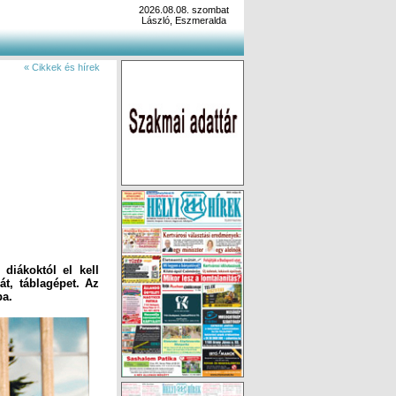
2026.08.08. szombat
László, Eszmeralda
« Cikkek és hírek
diákoktól el kell
át, táblagépet. Az
ba.