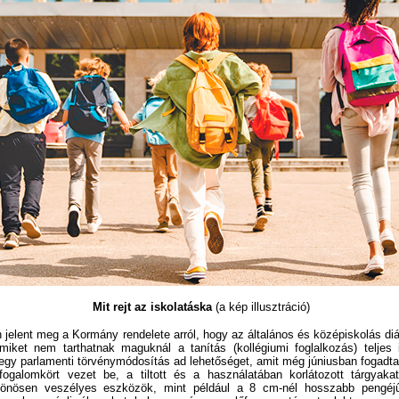
Mit rejt az iskolatáska
(a kép illusztráció)
elent meg a Kormány rendelete arról, hogy az általános és középiskolás di
iket nem tarthatnak maguknál a tanítás (kollégiumi foglalkozás) teljes i
egy parlamenti törvénymódosítás ad lehetőséget, amit még júniusban fogadta
galomkört vezet be, a tiltott és a használatában korlátozott tárgyakat.
lönösen veszélyes eszközök, mint például a 8 cm-nél hosszabb pengéjű
ypuska, csúzli, ólmosbot, bokszer, gázspray, lőfegyverutánzat, elektromos so
ektromos elven működő zárnyitó szerkezetek (a felsorolás nem teljes). Szinté
n eszközt és terméket, amelynek a birtoklása szabálysértés vagy bűnc
gyver vagy a pirotechnikai eszközök. A 18 éven aluliak számára nem értéke