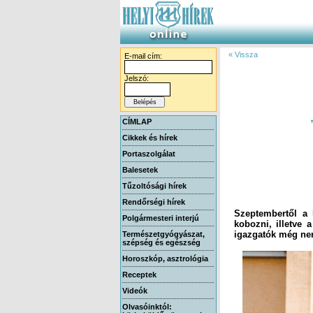
« Vissza
E-mail cím:
Jelszó:
CÍMLAP
Cikkek és hírek
Portaszolgálat
Balesetek
Tűzoltósági hírek
Rendőrségi hírek
Szeptembertől a k
kobozni, illetve 
Polgármesteri interjú
igazgatók még nem 
Természetgyógyászat,
szépség és egészség
Horoszkóp, asztrológia
Receptek
Videók
Olvasóinktól: