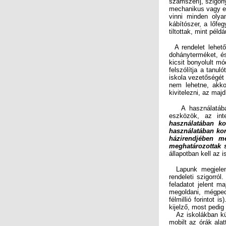
tiltottak, mint péld
A rendelet lehető
dohányterméket, és 
kicsit bonyolult mó
felszólítja a tanul
iskola vezetőségét 
nem lehetne, akko
kivitelezni, az maj
A használatában k
eszközök, az int
meghatározottak s
állapotban kell az 
Lapunk megjelenés
rendeleti szigorró
feladatot jelent m
megoldani, mégped
félmillió forintot 
kijelző, most pedig 
Az iskolákban külö
mobilt az órák ala
tanítás előtt le ke