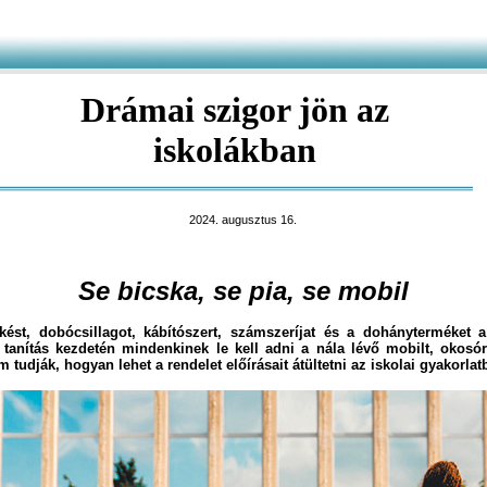
Drámai szigor jön az
iskolákban
2024. augusztus 16.
Se bicska, se pia, se mobil
ést, dobócsillagot, kábítószert, számszeríjat és a dohányterméket a 
a tanítás kezdetén mindenkinek le kell adni a nála lévő mobilt, okosór
tudják, hogyan lehet a rendelet előírásait átültetni az iskolai gyakorlat