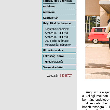
körbeküldős üzenetek
Archívum
Archívum
Képgalériák
Helyi Hírek laphálózat
Legutóbbi számaink
Archívum - HH XVI.
Archívum - HH XVII.
2004 előtti számaink
Megjelenési időpontok
Hirdetési áraink
Lakossági aprók
Hirdetésfeladás
Szakmai adattár
34948707
Látogatók:
Augusztus elején j
a kollégiumokban m
kormányrendeletre 
A rendelet két fo
közbiztonságra kü
számszeríj, szigon
mechanikus vagy el
vinni minden olya
kábítószer, a lőfe