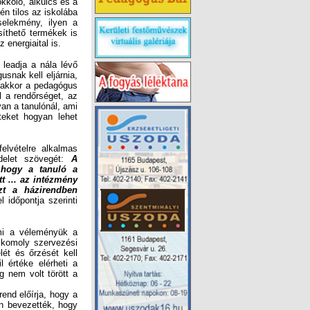
 energiaital is.
leadja a nála lévő
snak kell eljárnia,
, akkor a pedagógus
ll a rendőrséget, az
an a tanulónál, ami
teket hogyan lehet
lvételre alkalmas
ndelet szövegét:
A
használatában korlátozott tárgy a ... nevelési-oktatási intézménybe bevihető, azzal, hogy a tanuló a
használatában korlátozott tárgyat a tanítási nap kezdetén, a tanítási órák megkezdése előtt ... az intézmény
házirendjében meghatározottak szerint leadja ... a tanítási nap időtartamára, és azt a házirendben
l időpontja szerinti
 mi a véleményük a
n komoly szervezési
lét és őrzését kell
 értéke elérheti a
ég nem volt törött a
end előírja, hogy a
an bevezették, hogy
 mobilokat adott le,