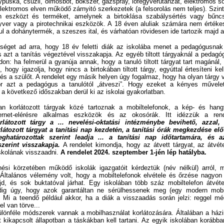
ául a dohánytermék, a szeszes ital, és várhatóan rövidesen ide tartozik majd az
séget ad arra, hogy 18 év feletti diák az iskolába menet a pedagógusnak 
azt a tanítás végeztével visszakapja. Az egyéb tiltott tárgyaknál a pedagógu
don: ha felmerül a gyanúja annak, hogy a tanuló tiltott tárgyat tart magánál
ót, hogy igazolja, hogy nincs a birtokában tiltott tárgy, egyúttal értesíteni ke
és a szülőt. A rendelet egy másik helyen úgy fogalmaz, hogy ha olyan tárgy v
r azt a pedagógus a tanulótól „átveszi”. Hogy ezeket a kényes művele
d a következő időszakban derül ki az iskolai gyakorlatban.
orlátozott tárgyak közé tartoznak a mobiltelefonok, a kép- és hangfe
ernet-elérésre alkalmas eszközök és az okosórák. Itt idézzük a re
zerint visszakapja.
A rendelet kimondja, hogy az átvett tárgyat, az átvéte
iskolának visszaadni.
A rendelet 2024. szeptember 1-jén lép hatályba.
i körzetében működő iskolák igazgatóit kérdeztük (név nélkül) arról,
l. Általános vélemény volt, hogy a mobiltelefonok elvétele és őrzése nagyo
ajd, és sok buktatóval járhat. Egy iskolában több száz mobiltelefon átvéte
ig úgy, hogy azok garantáltan ne sérülhessenek meg (egy modern mobil
is). Mi a teendő például akkor, ha a diák a visszaadás során jelzi: reggel m
el van törve...
nféle módszerek vannak a mobilhasználat korlátozására. Általában a házir
tt kikapcsolt állapotban a táskákban kell tartani. Az egyik iskolában korább
llett adni a mobilokat, aztán rövidesen kiderült, hogy a diákok többsége ősöreg