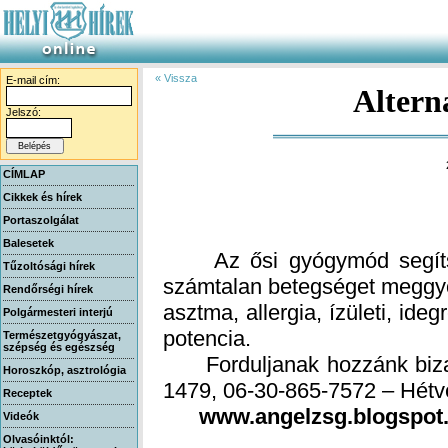
« Vissza
E-mail cím:
Altern
Jelszó:
CÍMLAP
Cikkek és hírek
Portaszolgálat
Balesetek
Az ősi gyógymód segítség
számtalan betegséget meggyó
asztma, allergia, ízületi, id
Tűzoltósági hírek
Rendőrségi hírek
Polgármesteri interjú
potencia.
Természetgyógyászat,
szépség és egészség
Forduljanak hozzánk bizalo
Horoszkóp, asztrológia
1479, 06-30-865-7572 – Hétvé
Receptek
www.angelzsg.blogspot
Videók
Olvasóinktól: