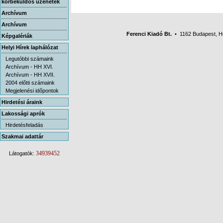
körbeküldős üzenetek
Archívum
Archívum
Ferenci Kiadó Bt.
• 1162 Budapest, Her
Képgalériák
Helyi Hírek laphálózat
Legutóbbi számaink
Archívum - HH XVI.
Archívum - HH XVII.
2004 előtti számaink
Megjelenési időpontok
Hirdetési áraink
Lakossági aprók
Hirdetésfeladás
Szakmai adattár
34939452
Látogatók: