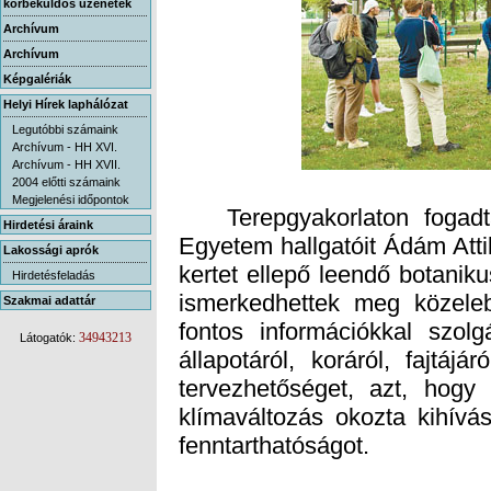
körbeküldős üzenetek
Archívum
Archívum
Képgalériák
Helyi Hírek laphálózat
Legutóbbi számaink
Archívum - HH XVI.
Archívum - HH XVII.
2004 előtti számaink
Megjelenési időpontok
Terepgyakorlaton fogadta
Egyetem hallgatóit Ádám Attil
kertet ellepő leendő botaniku
ismerkedhettek meg közeleb
fontos információkkal szolg
állapotáról, koráról, fajtáj
tervezhetőséget, azt, hogy 
klímaváltozás okozta kihívá
Hirdetési áraink
Lakossági aprók
Hirdetésfeladás
Szakmai adattár
34943213
Látogatók:
fenntarthatóságot.