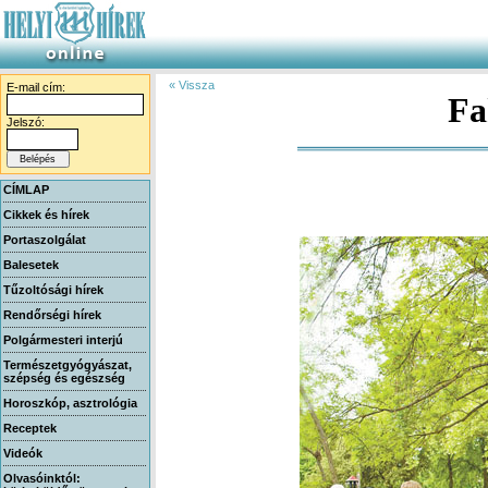
« Vissza
E-mail cím:
Fa
Jelszó:
CÍMLAP
Cikkek és hírek
Portaszolgálat
Balesetek
Tűzoltósági hírek
Rendőrségi hírek
Polgármesteri interjú
Természetgyógyászat,
szépség és egészség
Horoszkóp, asztrológia
Receptek
Videók
Olvasóinktól: