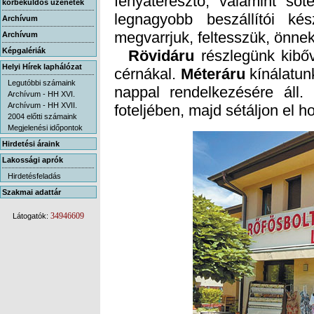
körbeküldős üzenetek
Archívum
megvarrjuk, feltesszük, önnek
Archívum
Képgalériák
Rövidáru
részlegünk kibőv
Helyi Hírek laphálózat
cérnákal.
Méteráru
kínálatun
nappal rende
Legutóbbi számaink
Archívum - HH XVI.
Archívum - HH XVII.
foteljében, majd sétáljon el h
2004 előtti számaink
Megjelenési időpontok
Hirdetési áraink
Lakossági aprók
Hirdetésfeladás
Szakmai adattár
34946609
Látogatók: