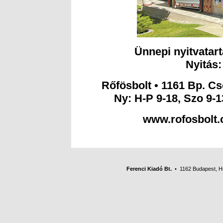
Ünnepi nyitvatart
Nyitás:
Rőfösbolt • 1161 Bp. Csö
Ny: H-P 9-18, Szo 9-1
www.rofosbolt.
Ferenci Kiadó Bt.
• 1162 Budapest, Her