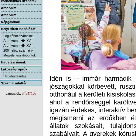
körbeküldős üzenetek
Archívum
Archívum
Képgalériák
Helyi Hírek laphálózat
Legutóbbi számaink
Archívum - HH XVI.
Archívum - HH XVII.
2004 előtti számaink
Megjelenési időpontok
Hirdetési áraink
Lakossági aprók
Hirdetésfeladás
Idén is – immár harmadik 
jószágokkal körbevett, ruszt
otthonául a kerületi kisiskol
ahol a rendőrséggel karölt
igazán érdekes, interaktív b
megismerni az erdőkben és
állatok szokásait, tulajdon
szabályait. A gyerekek kórus
gazdátlan őzgidát szabad-e
miatt elhagyja az anyja, és 
gyerekek, és az is kiderü
Szakmai adattár
34947163
Látogatók: