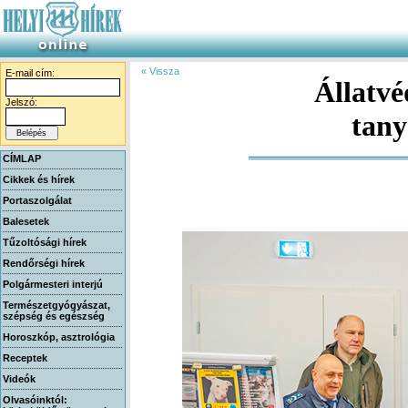
« Vissza
E-mail cím:
Állatv
Jelszó:
tan
CÍMLAP
Cikkek és hírek
Portaszolgálat
Balesetek
Tűzoltósági hírek
Rendőrségi hírek
Polgármesteri interjú
Természetgyógyászat,
szépség és egészség
Horoszkóp, asztrológia
Receptek
Videók
Olvasóinktól: