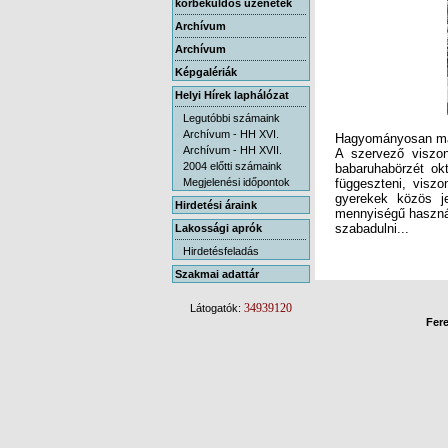
körbeküldős üzenetek
Archívum
Archívum
Képgalériák
Helyi Hírek laphálózat
Legutóbbi számaink
Archívum - HH XVI.
Hagyományosan mag
A szervező viszo
babaruhabörzét ok
függeszteni, viszo
gyerekek közös je
mennyiségű használ
Archívum - HH XVII.
2004 előtti számaink
Megjelenési időpontok
Hirdetési áraink
szabadulni...
Lakossági aprók
Hirdetésfeladás
Szakmai adattár
34939120
Látogatók:
Fere