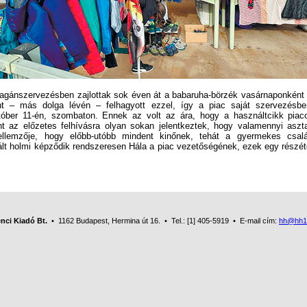
ánszervezésben zajlottak sok éven át a babaruha-börzék vasárnaponként 
nt – más dolga lévén – felhagyott ezzel, így a piac saját szervezésb
tóber 11-én, szombaton. Ennek az volt az ára, hogy a használtcikk piacot
nt az előzetes felhívásra olyan sokan jelentkeztek, hogy valamennyi aszta
llemzője, hogy előbb-utóbb mindent kinőnek, tehát a gyermekes család
t holmi képződik rendszeresen Hála a piac vezetőségének, ezek egy részét
nci Kiadó Bt.
• 1162 Budapest, Hermina út 16. • Tel.: [1] 405-5919 • E-mail cím:
hh@hh1