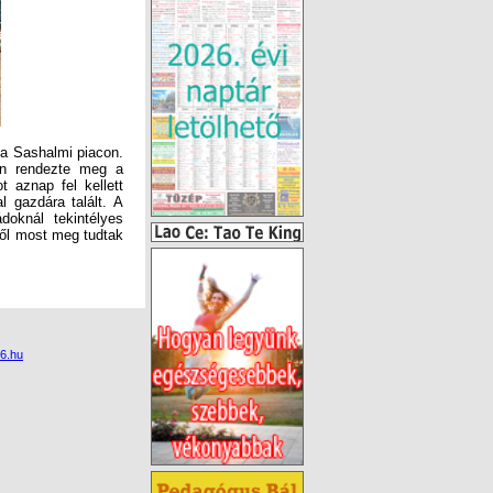
a Sashalmi piacon.
en rendezte meg a
 aznap fel kellett
l gazdára talált. A
oknál tekintélyes
ől most meg tudtak
6.hu