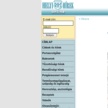
« Vissza
E-mail cím:
Jelszó:
CÍMLAP
Cikkek és hírek
Portaszolgálat
Balesetek
Tűzoltósági hírek
Rendőrségi hírek
Polgármesteri interjú
Természetgyógyászat,
szépség és egészség
Horoszkóp, asztrológia
Receptek
Videók
Olvasóinktól: