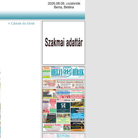
2026.08.06. csütörtök
Berta, Bettina
« Cikkek és hírek