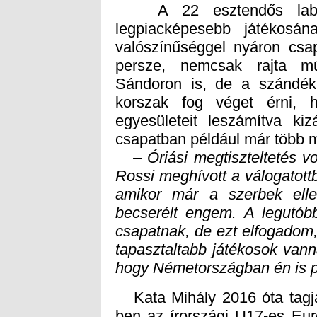
A 22 esztendős labdar
legpiacképesebb játékosá
valószínűséggel nyáron csap
persze, nemcsak rajta mú
Sándoron is, de a szándék
korszak fog véget érni, h
egyesületeit leszámítva kiz
csapatban például már több mi
– Óriási megtiszteltetés v
Rossi meghívott a válogato
amikor már a szerbek elle
becserélt engem. A legutób
csapatnak, de ezt elfogado
tapasztaltabb játékosok va
hogy Németországban én is p
Kata Mihály 2016 óta tagja 
ben az írországi U17-es Eur
és ezzel kijutott a brazíliai
Gera Zoltán U21-es válogatot