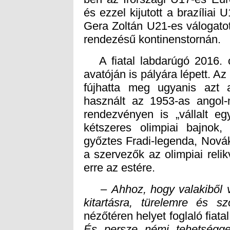
rendezésű kontinenstornán.
A fiatal labdarúgó 2016. o
avatóján is pályára lépett. A
fújhatta meg ugyanis azt 
használt az 1953-as angol-
rendezvényen is „vállalt egy
kétszeres olimpiai bajnok, 
győztes Fradi-legenda, Novák 
a szervezők az olimpiai reli
erre az estére.
–
Ahhoz, hogy valakiből v
kitartásra, türelemre és
nézőtéren helyet foglaló fiat
És persze némi tehetséggel