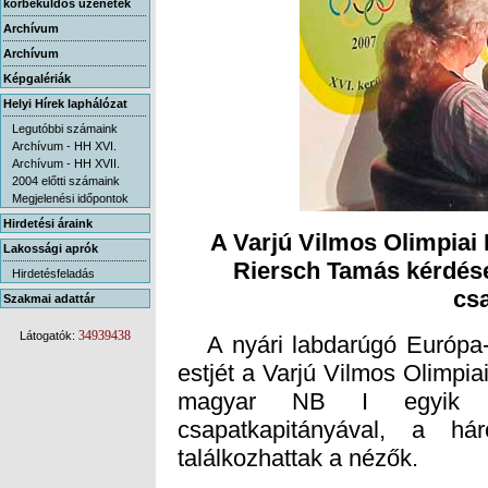
körbeküldős üzenetek
Archívum
Archívum
Képgalériák
Helyi Hírek laphálózat
Legutóbbi számaink
Archívum - HH XVI.
Archívum - HH XVII.
2004 előtti számaink
Megjelenési időpontok
Hirdetési áraink
A Varjú Vilmos Olimpiai 
Riersch Tamás kérdései
Lakossági aprók
Hirdetésfeladás
cs
Szakmai adattár
34939438
Látogatók:
A nyári labdarúgó Európa-b
estjét a Varjú Vilmos Olimpia
magyar NB I egyik l
csapatkapitányával, a há
találkozhattak a nézők.