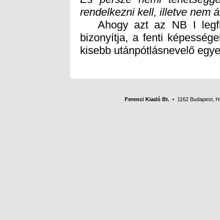
rendelkezni kell, illetve nem 
Ahogy azt az NB I legfiat
bizonyítja, a fenti képessége
kisebb utánpótlásnevelő egyes
Ferenci Kiadó Bt.
• 1162 Budapest, Her