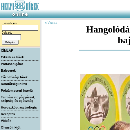
« Vissza
E-mail cím:
Hangolódás
Jelszó:
ba
CÍMLAP
Cikkek és hírek
Portaszolgálat
Balesetek
Tűzoltósági hírek
Rendőrségi hírek
Polgármesteri interjú
Természetgyógyászat,
szépség és egészség
Horoszkóp, asztrológia
Receptek
Videók
Olvasóinktól: