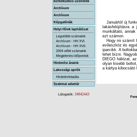
körbeküldős üzenetek
Archívum
Archívum
Januártól új funkci
lakásfelújításra a
munkáltató, annak i
Képgalériák
Helyi Hírek laphálózat
ezt számon.
Legutóbbi számaink
Hogy mi számít lak
evőeszköz és egyéb
iparcikk. A boltok
lehet bízni. Nagyo
DIEGO hálózat, az 
olyan kisebb boltot
Archívum - HH XVI.
Archívum - HH XVII.
2004 előtti számaink
Megjelenési időpontok
Hirdetési áraink
a kártya kibocsátó
Lakossági aprók
Hirdetésfeladás
Szakmai adattár
34942443
Látogatók:
Fere