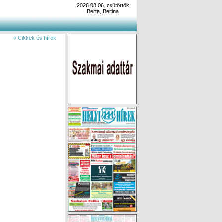
2026.08.06. csütörtök
Berta, Bettina
« Cikkek és hírek