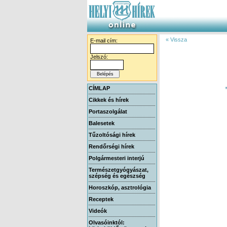
« Vissza
E-mail cím:
Jelszó:
CÍMLAP
Cikkek és hírek
Portaszolgálat
Balesetek
Tűzoltósági hírek
Rendőrségi hírek
Polgármesteri interjú
Természetgyógyászat,
szépség és egészség
Horoszkóp, asztrológia
Receptek
Videók
Olvasóinktól: