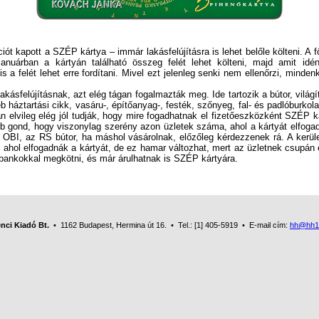
ót kapott a SZÉP kártya – immár lakásfelújításra is lehet belőle költeni. A 
 januárban a kártyán található összeg felét lehet költeni, majd amit idé
s a felét lehet erre fordítani. Mivel ezt jelenleg senki nem ellenőrzi, minden
ásfelújításnak, azt elég tágan fogalmazták meg. Ide tartozik a bútor, világí
 háztartási cikk, vasáru-, építőanyag-, festék, szőnyeg, fal- és padlóburkol
ban elvileg elég jól tudják, hogy mire fogadhatnak el fizetőeszközként SZÉP 
bb gond, hogy viszonylag szerény azon üzletek száma, ahol a kártyát elfogadj
OBI, az RS bútor, ha máshol vásárolnak, előzőleg kérdezzenek rá. A kerül
, ahol elfogadnák a kártyát, de ez hamar változhat, mert az üzletnek csupán 
 bankokkal megkötni, és már árulhatnak is SZÉP kártyára.
nci Kiadó Bt.
• 1162 Budapest, Hermina út 16. • Tel.: [1] 405-5919 • E-mail cím:
hh@hh1