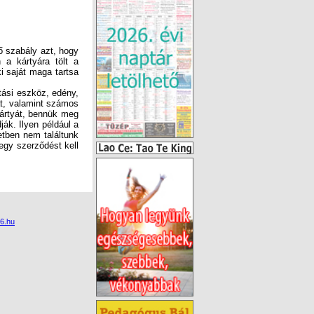
fő szabály azt, hogy
n a kártyára tölt a
ki saját maga tartsa
tási eszköz, edény,
at, valamint számos
kártyát, bennük meg
ák. Ilyen például a
etben nem találtunk
egy szerződést kell
6.hu