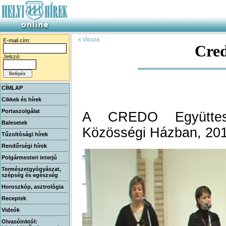
« Vissza
E-mail cím:
Cred
Jelszó:
CÍMLAP
Cikkek és hírek
Portaszolgálat
A CREDO Együttes
Balesetek
Közösségi Házban, 2012
Tűzoltósági hírek
Rendőrségi hírek
Polgármesteri interjú
Természetgyógyászat,
szépség és egészség
Horoszkóp, asztrológia
Receptek
Videók
Olvasóinktól: