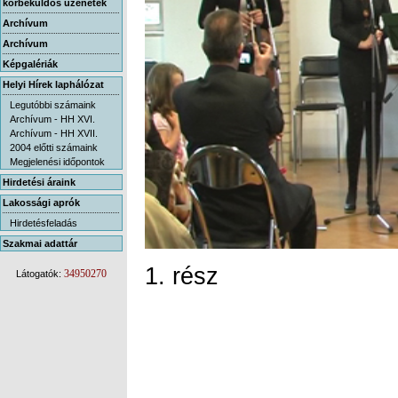
körbeküldős üzenetek
Archívum
Archívum
Képgalériák
Helyi Hírek laphálózat
Legutóbbi számaink
Archívum - HH XVI.
Archívum - HH XVII.
2004 előtti számaink
Megjelenési időpontok
Hirdetési áraink
Lakossági aprók
Hirdetésfeladás
Szakmai adattár
1. rész
34950270
Látogatók: