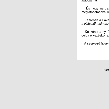
Magoncnál.
És hogy ne csak „
meglátogatásával le
Cserében a Havas
a
Habcsók cukrász
Köszönet a nyitó 
célba érkezéskor s
A szervező
Gree
Sz
Fere