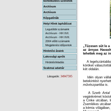
körbeküldős üzenetek
Archívum
Archívum
Képgalériák
Helyi Hírek laphálózat
Legutóbbi számaink
Archívum - HH XVI.
Archívum - HH XVII.
2004 előtti számaink
Megjelenési időpontok
„Tüzesen süt le a
az árnyas Havasha
Hirdetési áraink
tehettek meg az in
Lakossági aprók
A legelszántabbak
köröket választott
Hirdetésfeladás
Szakmai adattár
két oldalán.
34947595
Látogatók:
Idén olyan vállal
betekintést nyerhe
művészpartiba
is.
A
Szerb Antal
vegánkrémet kóstol
a Cinke utcában, 
Zsemlékes utcában.
a kémia világában,