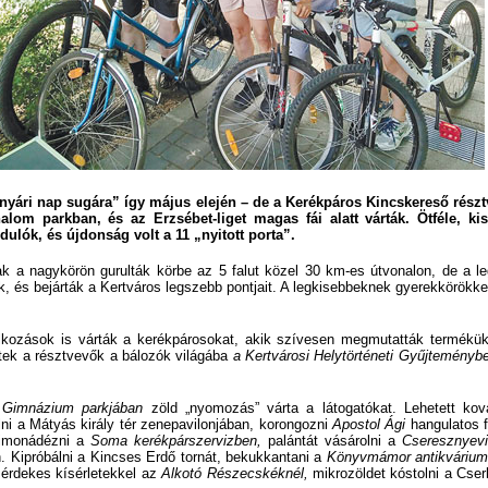
 nyári nap sugára” így május elején – de a Kerékpáros Kincskereső részt
lom parkban, és az Erzsébet-liget magas fái alatt várták. Ötféle, ki
dulók, és újdonság volt a 11 „nyitott porta”.
 a nagykörön gurulták körbe az 5 falut közel 30 km-es útvonalon, de a l
ák, és bejárták a Kertváros legszebb pontjait. A legkisebbeknek gyerekkörökk
kozások is várták a kerékpárosokat, akik szívesen megmutatták termékük
ttek a résztvevők a bálozók világába
a Kertvárosi Helytörténeti Gyűjteményb
 Gimnázium parkjában
zöld „nyomozás” várta a látogatókat. Lehetett ko
ni a Mátyás király tér zenepavilonjában, korongozni
Apostol Ági
hangulatos 
limonádézni a
Soma kerékpárszervizben,
palántát vásárolni a
Cseresznyevi
 Kipróbálni a Kincses Erdő tornát, bekukkantani a
Könyvmámor antikvárium
 érdekes kísérletekkel az
Alkotó Részecskéknél,
mikrozöldet kóstolni a Cse