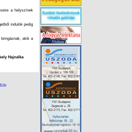
seire a helyszínek
getből indulók pedig
bringásnak, akik a
ka
6.hu