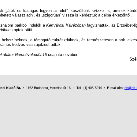
játék és kacagás legyen az élet”, készültünk kvízzel is, aminek kérdé
hetett választ adni, és „szigorúan” vissza is kérdeztük a célba érkezőktől.
halom parkból indulók a
Kertvárosi Kávézóban
fagyizhattak, az Erzsébet-li
dában
kaptak sütit.
helyszíneknek, a támogató cukrászdáknak, és természetesen a sok lelkes 
zámos kedves visszajelzést adtak.
nkubátor-Nemnövekedés16
csapata nevében:
ékely Hajnal
nci Kiadó Bt.
• 1162 Budapest, Hermina út 16. • Tel.: [1] 405-5919 • E-mail cím:
hh@hh1