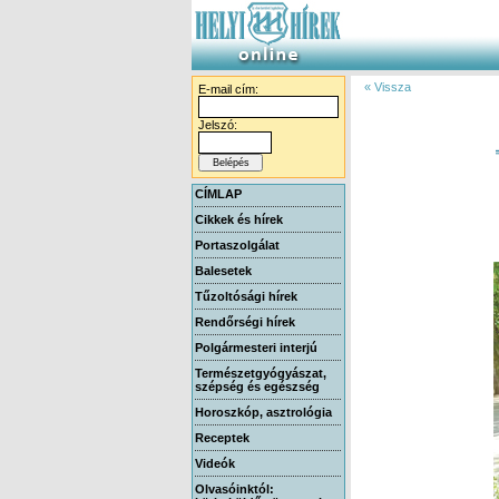
« Vissza
E-mail cím:
Jelszó:
CÍMLAP
Cikkek és hírek
Portaszolgálat
Balesetek
Tűzoltósági hírek
Rendőrségi hírek
Polgármesteri interjú
Természetgyógyászat,
szépség és egészség
Horoszkóp, asztrológia
Receptek
Videók
Olvasóinktól: