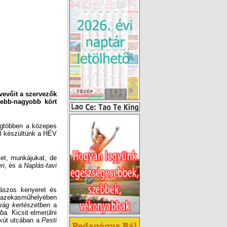
vevőit a szervezők
sebb-nagyobb kört
egtöbben a közepes
el készültünk a HÉV
et, munkájukat, de
en
, és a
Naplás-tavi
vászos kenyeret és
fazekasműhelyében
rág kertészetben
a
ba.
Kicsit elmerülni
rkút utcában a
Pesti