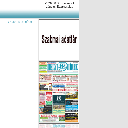
2026.08.08. szombat
László, Eszmeralda
« Cikkek és hírek