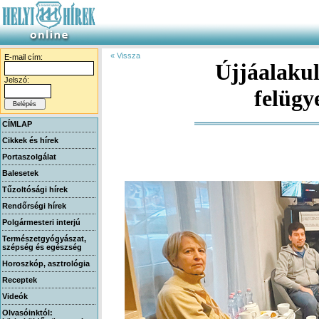
« Vissza
E-mail cím:
Újjáalakul
Jelszó:
felügy
CÍMLAP
Cikkek és hírek
Portaszolgálat
Balesetek
Tűzoltósági hírek
Rendőrségi hírek
Polgármesteri interjú
Természetgyógyászat,
szépség és egészség
Horoszkóp, asztrológia
Receptek
Videók
Olvasóinktól: