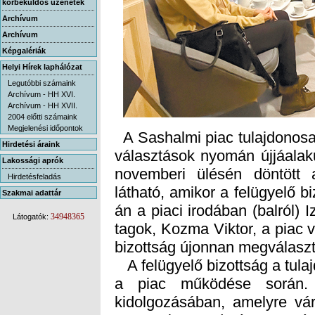
körbeküldős üzenetek
Archívum
Archívum
Képgalériák
Helyi Hírek laphálózat
Legutóbbi számaink
Archívum - HH XVI.
Archívum - HH XVII.
2004 előtti számaink
Megjelenési időpontok
A Sashalmi piac tulajdonosa 
választások nyomán újjáalakul
novemberi ülésén döntött a
látható, amikor a felügyelő bi
án a piaci irodában (balról) 
tagok, Kozma Viktor, a piac 
Hirdetési áraink
Lakossági aprók
Hirdetésfeladás
Szakmai adattár
34948365
Látogatók:
bizottság újonnan megválaszt
A felügyelő bizottság a tulaj
a piac működése során. 
kidolgozásában, amelyre vár
sor. A piac eredményesen és
eléri a 140 millió forintot. A
rendszeresen az eredményta
aktuális fejlesztéseknek. A 
mindent javítani is kell, erre
minden piaci üzlethelyiség k
nyomban jelentkezik is egy 
közösségi teremben összecsu
130 főnyi közönség fér el
harmonika, simul be a fal