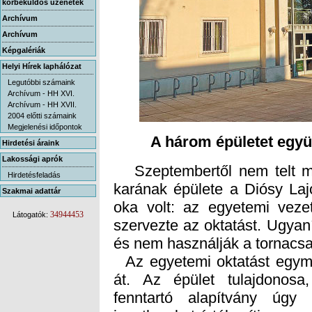
körbeküldős üzenetek
Archívum
Archívum
Képgalériák
Helyi Hírek laphálózat
Legutóbbi számaink
Archívum - HH XVI.
Archívum - HH XVII.
2004 előtti számaink
Megjelenési időpontok
A három épületet együtt
Hirdetési áraink
Lakossági aprók
Szeptembertől nem telt me
karának épülete a Diósy Laj
oka volt: az egyetemi vezet
szervezte az oktatást. Ugyaníg
Hirdetésfeladás
Szakmai adattár
34944453
Látogatók:
és nem használják a tornacs
Az egyetemi oktatást egymá
át. Az épület tulajdonos
fenntartó alapítvány úgy