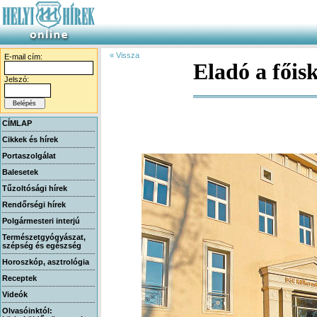
« Vissza
E-mail cím:
Eladó a főis
Jelszó:
CÍMLAP
Cikkek és hírek
Portaszolgálat
Balesetek
Tűzoltósági hírek
Rendőrségi hírek
Polgármesteri interjú
Természetgyógyászat,
szépség és egészség
Horoszkóp, asztrológia
Receptek
Videók
Olvasóinktól: