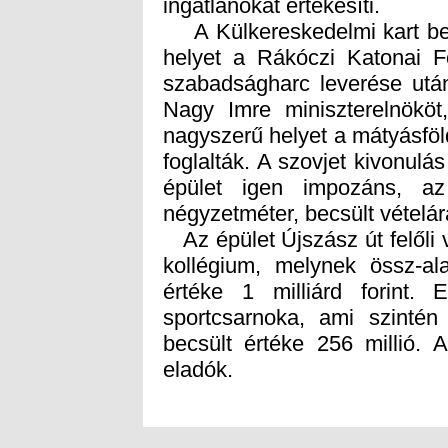
ingatlanokat értékesíti.
A Külkereskedelmi kart befo
helyet a Rákóczi Katonai F
szabadságharc leverése után
Nagy Imre miniszterelnököt
nagyszerű helyet a mátyásföl
foglalták. A szovjet kivonulás
épület igen impozáns, az
négyzetméter, becsült vételára 
Az épület Újszász út felőli
kollégium, melynek össz-ala
értéke 1 milliárd forint. E
sportcsarnoka, ami szintén
becsült értéke 256 millió. 
eladók.