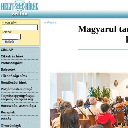
« Vissza
E-mail cím:
Magyarul ta
Jelszó:
CÍMLAP
Cikkek és hírek
Portaszolgálat
Balesetek
Tűzoltósági hírek
Rendőrségi hírek
Polgármesteri interjú
Természetgyógyászat,
szépség és egészség
Horoszkóp, asztrológia
Receptek
Videók
Olvasóinktól: