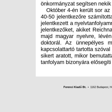
önkormányzat segítsen nekik
Október 4-én került sor az 
40-50 jelentkezőre számított
jelentkezett a nyelvtanfolyamr
jelentkezőket, akiket Reich
majd magyar nyelvre, lévén
doktorál. Az ünnepélyes m
kapcsolattartó tartotta szóv
sikert aratott, mikor bemutatt
tanfolyam bizonyára elősegíti 
Ferenci Kiadó Bt.
• 1162 Budapest, Her