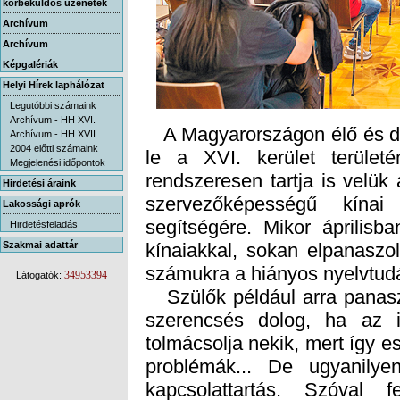
körbeküldős üzenetek
Archívum
Archívum
Képgalériák
Helyi Hírek laphálózat
Legutóbbi számaink
Archívum - HH XVI.
A Magyarországon élő és dol
le a XVI. kerület terület
rendszeresen tartja is velük
szervezőképességű kína
segítségére. Mikor áprilisba
kínaiakkal, sokan elpanaszo
Archívum - HH XVII.
2004 előtti számaink
Megjelenési időpontok
Hirdetési áraink
Lakossági aprók
Hirdetésfeladás
Szakmai adattár
számukra a hiányos nyelvtud
34953394
Látogatók:
Szülők például arra panaszk
szerencsés dolog, ha az i
tolmácsolja nekik, mert így e
problémák... De ugyanily
kapcsolattartás. Szóval