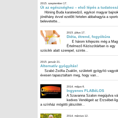
2015. szeptember 17.
Út az egészséghez – első lépés a tudatoss
Höning Buda karateedző, egykori magyar bajno
jónéhány évvel ezelőtt hirtelen abbahagyta a sportot, é
belevetette...
2015. július 17.
Diéta, étrend, fogyókúra
E három kifejezés még a Mag
Értelmező Kéziszótárban is 
szócikk alatt szerepel, szinte...
2015. január 21.
Alternatív gyógyítás!
Szabó Zsófia Zsaklin, született gyógyító vagyok
évesen tapasztaltam meg, hogy van...
2014. május 6.
Ingyenes FLABéLOS
A Szavanna Szalon megújulva vá
kedves Vendégeit az Erzsébet-ligetb
a színház mögötti játszótér...
2014. március 12.