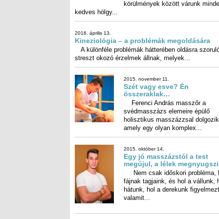
kedves hölgy...
2016. április 13.
Kineziológia – a problémák megoldására
A különféle problémák hátterében oldásra szoruló
streszt okozó érzelmek állnak, melyek...
2015. november 11.
Szét vagy esve? Én
összeraklak…
Ferenci András masszőr a
svédmasszázs elemeire épülő
holisztikus masszázzsal dolgozik,
amely egy olyan komplex...
2015. október 14.
Egy jó masszázstól a test
megújul, a lélek megnyugsz
Nem csak időskori probléma, 
fájnak tagjaink, és hol a vállunk, 
hátunk, hol a derekunk figyelme
valamit...