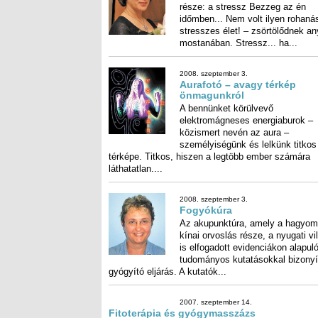
mostanában. Stressz... ha...
2008. szeptember 3.
Aurafotó – avagy térkép
önmagunkról
A bennünket körülvevő
elektromágneses energiaburok –
közismert nevén az aura –
személyiségünk és lelkünk titkos
térképe. Titkos, hiszen a legtöbb ember számára
láthatatlan....
2008. szeptember 3.
Fogyókúra
Az akupunktúra, amely a hagyo
kínai orvoslás része, a nyugati v
is elfogadott evidenciákon al
tudományos kutatásokkal bizon
gyógyító eljárás. A kutatók...
2007. szeptember 14.
Fitoterápia és gyógymasszá