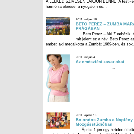
harmónia elérése, a nyugalom és...
2011. május 18.
BETO PEREZ – ZUMBA MAR
PRÁGÁBAN
Beto Perez – Aki Zumbázik, t
mit jelent ez a név. Beto Perez 
ember, aki megalkotta a Zumbát 1989-ben, és sok.
2011. május 4.
Az emésztési zavar okai
...
2011. április 13.
Bolondos Zumba a Napfény
Mozgásstúdióban
Április 1-jén egy hirtelen ötlett
vezérelve tartottunk egy Bolondos ZUMBA órát.