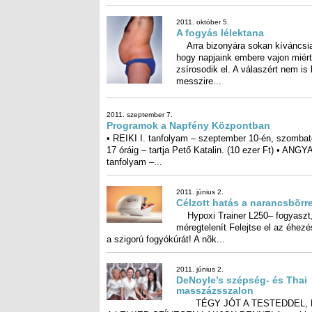
2011. október 5.
A fogyás lélektana
Arra bizonyára sokan kíváncsi
hogy napjaink embere vajon mi
zsírosodik el. A válaszért nem is k
messzire...
2011. szeptember 7.
Programok a Napfény Központban
• REIKI I. tanfolyam – szeptember 10-én, szombat
17 óráig – tartja Pető Katalin. (10 ezer Ft) • ANG
tanfolyam –...
2011. június 2.
Célzott hatás a narancsbõrr
Hypoxi Trainer L250– fogyaszt
méregtelenít Felejtse el az éhezést é
a szigorú fogyókúrát! A nõk...
2011. június 2.
DeNoyle’s szépség- és Thai
masszázsszalon
TÉGY JÓT A TESTEDDEL,
A LELKED SZÍVESEN LAKJON BENNE! A tes