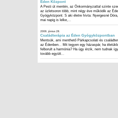
hiszen a legtöbb ember számára...
2006. október 11.
Beszél az írás…
Grafológiai tanácsadás az Édenben Az Éden
Gyógyközpont a korábbi szolgáltatások körét
grafoterápiával és grafológiai tanácsadással bővíti
októbertől, amely W.Barna...
2006. augusztus 23.
Éden Központ
A Pesti út mentén, az Önkormány
szinte szemközt az üzletsoron
mint négy éve működik az
Gyógyközpont. S aki életre h
Nyergesné Dóra, a mai napig is lel
2006. június 28.
Családterápia az Éden Gyógyközpontban
Mentsük, ami menthető Párkapcsolati és családter
az Édenben... Mit tegyen egy házaspár, ha életü
felborult a harmónia? Ha úgy érzik, nem tudnak
tovább együtt...