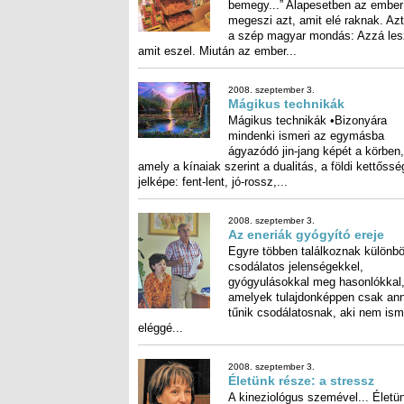
amit eszel. Miután az ember...
2008. szeptember 3.
Mágikus technikák
Mágikus technikák •Bizonyára
mindenki ismeri az egymásba
ágyazódó jin-jang képét a körben,
amely a kínaiak szerint a dualitás, a földi kettősség
jelképe: fent-lent, jó-rossz,...
2008. szeptember 3.
Az eneriák gyógyító ereje
Egyre többen találkoznak különb
csodálatos jelenségekke
gyógyulásokkal meg hasonlókk
amelyek tulajdonképpen csak an
tűnik csodálatosnak, aki nem ism
eléggé...
2008. szeptember 3.
Életünk része: a stressz
A kineziológus szemével... Életü
része: a stressz Bezzeg az 
időmben... Nem volt ilyen rohaná
stresszes élet! – zsörtölődnek anyái