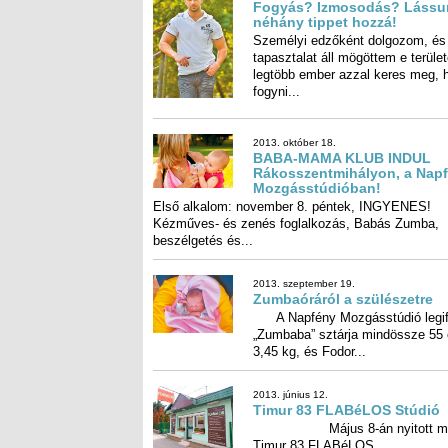
Fogyás? Izmosodás? Lássu
néhány tippet hozzá!
Személyi edzőként dolgozom, és
tapasztalat áll mögöttem e terüle
legtöbb ember azzal keres meg
fogyni...
2013. október 18.
BABA-MAMA KLUB INDUL
Rákosszentmihályon, a Napfény
Mozgásstúdióban!
Első alkalom: november 8. péntek, INGYENES!
Kézműves- és zenés foglalkozás, Babás Zumba,
beszélgetés és...
2013. szeptember 19.
Zumbaóráról a szülészetre
A Napfény Mozgásstúdió legif
„Zumbaba” sztárja mindössze 55
3,45 kg, és Fodor...
2013. június 12.
Timur 83 FLABéLOS Stúdió
Május 8-án nyitott me
Timur 83 FLABéLOS...