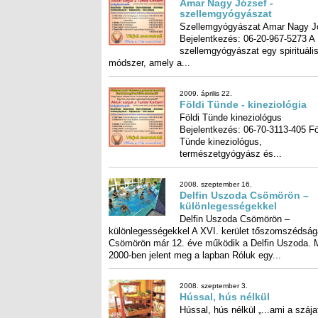
Amar Nagy József -
szellemgyógyászat
Szellemgyógyászat Amar Nagy J
Bejelentkezés: 06-20-967-5
szellemgyógyászat egy spirit
módszer, amely a...
2009. április 22.
Földi Tünde - kineziológia
Földi Tünde kineziológus
Bejelentkezés: 06-70-3113-405 Földi
Tünde kineziológus,
természetgyógyász és...
2008. szeptember 16.
Delfin Uszoda Csömörön –
különlegességekkel
Delfin Uszoda Csömörön –
különlegességekkel A XVI. kerület tőszomszédságában,
Csömörön már 12. éve működik a Delfin Uszoda. Még
2000-ben jelent meg a lapban Róluk egy...
2008. szeptember 3.
Hússal, hús nélkül
Hússal, hús nélkül „...ami a száj
bemegy...” Alapesetben az 
megeszi azt, amit elé raknak. Azt
a szép magyar mondás: Azzá le