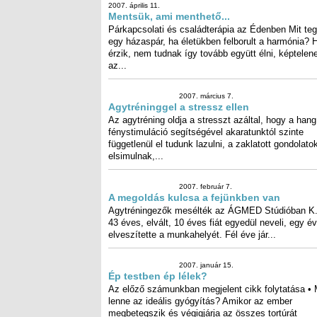
Minden anyagi létező – beleértve az élő szervezet
sejtjeit, szöveteit és szerveit – rendelkezik önálló, cs
rá jellemző rezgéssel, mely adott esetben...
2007. április 11.
Mentsük, ami menthető...
Párkapcsolati és családterápia az Édenben Mit te
egy házaspár, ha életükben felborult a harmónia? Ha
érzik, nem tudnak így tovább együtt élni, képtel
az...
2007. március 7.
Agytréninggel a stressz elle
Az agytréning oldja a stresszt azá
hogy a hang és fénystimul
segítségével akaratunktól sz
függetlenül el tudunk lazulni, a zaklatott gond
elsimulnak,...
2007. február 7.
A megoldás kulcsa a fejünk
van
Agytréningezők mesélték az Á
Stúdióban K.Márta 43 éves, elvált
éves fiát egyedül neveli, egy éve elveszíte