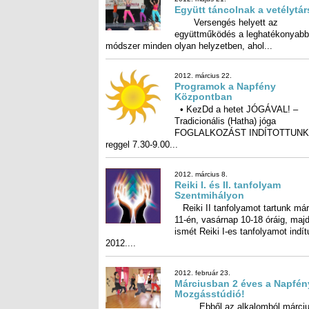
Együtt táncolnak a vetélytá
Versengés helyett az
együttműködés a leghatékonyabb
módszer minden olyan helyzetben, ahol...
2012. március 22.
Programok a Napfény
Központban
• KezDd a hetet JÓGÁVAL! –
Tradicionális (Hatha) jóga
FOGLALKOZÁST INDÍTOTTUNK hétfő
reggel 7.30-9.00...
2012. március 8.
Reiki I. és II. tanfolyam
Szentmihályon
Reiki II tanfolyamot tartunk már
11-én, vasárnap 10-18 óráig, 
ismét Reiki I-es tanfolyamot ind
2012....
2012. február 23.
Márciusban 2 éves a Napfén
Mozgásstúdió!
Ebből az alkalomból márciu
én, szombaton nyílt napot tartunk