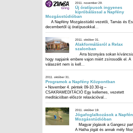
2011. november 29.
Új óratípusok ingyenes
kipróbálással a Napfény
Mozgásstúdióban
A Napfény Mozgásstúdió vezetői, Tamás és Es
decembertől új óratípusokkal...
2011. október 31.
Alakformálásról a Relax
szalonban
Arra bizonyára sokan kíváncsi
hogy napjaink embere vajon miért zsírosodik e
válaszért nem is kell...
2011. október 31.
Programok a Napfény Központban
• November 4. péntek 09-10.30-ig –
CSAKRAMEDITÁCIÓ Egy kellemes, vezetett
meditációban először relaxációval...
2011. október 19.
Jógafoglalkozások a Napfé
Mozgásstúdióban
Magyar jógások a Gangesz pa
A Hatha jógát és annak mély filozó