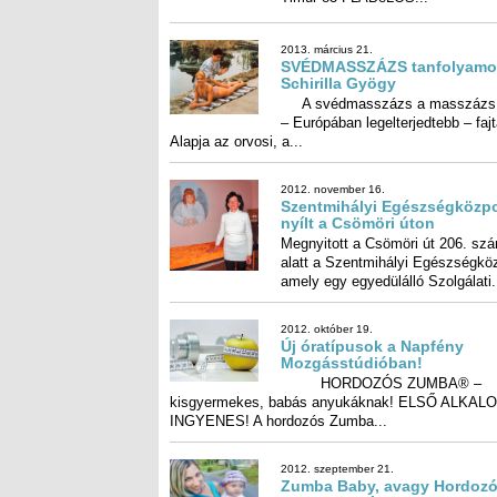
2013. március 21.
SVÉDMASSZÁZS tanfolyamot
Schirilla Gyögy
A svédmasszázs a masszázs 
– Európában legelterjedtebb – fa
Alapja az orvosi, a...
2012. november 16.
Szentmihályi Egészségközp
nyílt a Csömöri úton
Megnyitott a Csömöri út 206. sz
alatt a Szentmihályi Egészségközpon
amely egy egyedülálló Szolgálati.
2012. október 19.
Új óratípusok a Napfény
Mozgásstúdióban!
HORDOZÓS ZUMBA® –
kisgyermekes, babás anyukáknak! ELSŐ ALKALOM
INGYENES! A hordozós Zumba...
2012. szeptember 21.
Zumba Baby, avagy Hordoz
Zumba Babás, kisgyerek