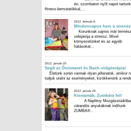
fitness-bemutatókkal,...
2012. február 9.
Mindennapos harc a stressz
Korunknak sajnos már termész
velejárója a stressz. M
környezetünket és az e
hatásokat...
2012. január 20.
Segít az Önismeret és Bach-virágterápia!
Életünk során vannak olyan pillanatok, amikor 
tudjuk uralni az eseményeket, kizökkenünk a rende
2012. január 20.
Kismamák, Zumbára fel!
A Napfény Mozgásstúdióba
várandós anyukáknak indítun
ZUMBA®...