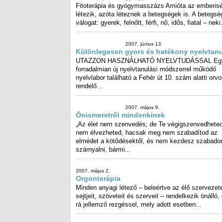
Fitoterápia és gyógymasszázs A
az emberiség létezik, azóta létez
betegségek is. A betegség
válogat: gyerek, felnőtt, férfi, nő,
fiatal – neki...
2007. június 13.
Különlegesen gyors és hat
nyelvtanulás
UTAZZON HASZNÁLHATÓ
NYELVTUDÁSSAL Egy forradalmian új
nyelvtanulási módszerrel működő nyelvlabor található a
Fehér út 10. szám alatti orvosi rendelő...
2007. május 9.
Önismeretről mindenkinek
„Az élet nem szenvedés; de Te
végigszenvedheted, és nem
élvezheted, hacsak meg nem
szabadítod az elmédet a kötődésektől,
és nem kezdesz szabadon szárnyalni,
bármi...
2007. május 2.
Orgonterápia