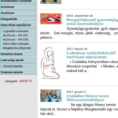
körbeküldős üzenetek
Archívum
Archívum
2019. szeptember 18.
Képgalériák
Mozgásfejlesztő gyermekjó
indul Szentmihályon
Helyi Hírek laphálózat
Gyerekjóga-gyakorlat: gyík napoz
kövön Sok mozgás, mese, játék, vidámsá
Legutóbbi számaink
Archívum - HH XVI.
jellemzi...
Archívum - HH XVII.
2004 előtti számaink
Megjelenési időpontok
2017. február 18.
2 alkalmas szülésfelkészítő
Hirdetési áraink
tanfolyam márciusban
Lakossági aprók
• Családias környezetben várun
létszámú csoporttal • Minden,
Hirdetésfeladás
tudnod kell a...
Szakmai adattár
34938774
Látogatók:
2017. január 17.
Családias fitness terem
Rákosszentmihályon
Ne egy átlagos fitness termet
képzelj el, hiszen a Napfény Mozgásstúdió egy családi
ház alsó...