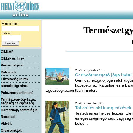
E-mail cím:
Természetgy
Jelszó:
CÍMLAP
Cikkek és hírek
Portaszolgálat
2022. augusztus 17.
Balesetek
Gerincátmozgató jóga indul
Tűzoltósági hírek
Gerincátmozgató jóga indul augu
közepétől az Ikarusban és a B
Rendőrségi hírek
Egészségközpontban minden...
Polgármesteri interjú
Természetgyógyászat,
szépség és egészség
2020. november 30.
Tai chi és chi kung edzések
Horoszkóp, asztrológia
Testedzés és helyes légzés. Éle
és egészségmegőrzés. Lágysá
Receptek
belső...
Videók
Olvasóinktól: