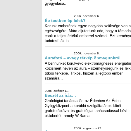
munkahelyét. Fél éve jár...
2007. január 15.
Ép testben ép lélek?
Az előző számunkban megjelent 
folytatása • Milyen lenne az ide
gyógyítás? Amikor az em
megbetegszik és végigjárja az ös
tortúrát gyógyulása...
2006. december 6.
Ép testben ép lélek?
Korunk emberének egyre nagyob
szüksége van az egészségére. Már
eljutottunk oda, hogy a társadalo
csak a teljes értékű emberrel számol
Ezt keményen tudatosítják is...
2006. november 8.
Aurafotó – avagy térkép
önmagunkról
A bennünket körülvevő
elektromágneses energiaburok – közismert nevén az
aura – személyiségünk és lelkünk titkos térképe. Titkos,