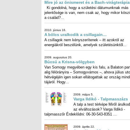
Mire jó az önismeret és a Bach-virágterápi
Ki gondolná, hogy a születési dátumunknak más
jelentősége is van, nem csak az, hogy mikor köszönt fel
a család?...
2010. június 16.
A bölcs uralkodik a csillagain…
A csillagok nem kényszerítenek – itt azokról az
energiákról beszélünk, amelyek születésünktől...
2009. augusztus 20.
Búcsú a Krisna-völgyben
Van Somogy megyében egy kis falu, a Balaton part
alig félórányira – Somogyvámos –, ahova július u
hétvégéjén igen sokan ellátogattak az ország m
tájáról. Hogy...
2009. május 5.
Varga Ildikó - Talpmasszázs
A talp a test térképe Miről árulko
az elváltozások? Varga Ildi
talpmasszőr Érdeklődni: 06-30-543-8351 ...
2009. április 22.