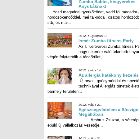
Anyukáknak!
Hozd magaddal gyerkőcödet, vedd föl magadra 
hordozókendőddel, mei tai-oddal, csatos hordozóddal
stb, és már...
2012. augusztus 22.
Ismét Zumba fitness Party
Az I. Kertvárosi Zumba fitness P
nagy sikerére való tekintettel n
végén folytatódik a táncőrület,...
2012. június 14.
Az allergia hatékony kezelé
Új orvosi gyógymóddal és speciá
technikával Allergiás tünetek él
bármely területén...
2012. május 21.
Egészségvédelem a Sósziget
Megállóban
Ambrus Zsuzsa, a sóterápi
épülő új vállalkozás vezetője...
2012. május 21.