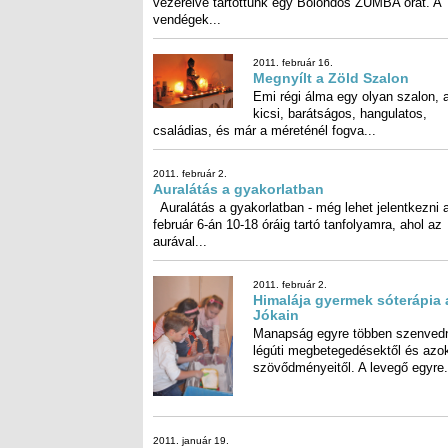
vendégek...
2011. február 16.
Megnyílt a Zöld Szalon
Emi régi álma egy olyan szalon, 
kicsi, barátságos, hangula
családias, és már a méreténél fogva...
2011. február 2.
Auralátás a gyakorlatban
Auralátás a gyakorlatban - még lehet jelentkezni 
február 6-án 10-18 óráig tartó tanfolyamra, ahol a
aurával...
2011. február 2.
Himalája gyermek sóterápia 
Jókain
Manapság egyre többen szenved
légúti megbetegedésektől és a
szövődményeitől. A levegő egyre.
2011. január 19.