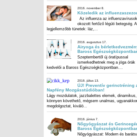
2016. november 8.
Közeledik az influenzaszezo
Az influenza az influenzavírusok 
okozott fertőző légúti betegs
legjellemzőbb tünetek: láz,...
2016. augusztus 17.
Airyoga és bérletkedvezmén
Baross Egészségközpontba
Szeptembertől új óratípussal
ismerkedhetnek meg a jóga órák
kedvelői a Baross Egészségközpontban....
2016. július 13.
ÚJ! Preventív gerinctréning 
Napfény Mozgásstúdióban!
Lágy mozdulatok, jazzbalettes elemek, dinamikus,
könnyen követhető, mégsem unalmas, ugyanakkor jól
megdolgoztat, kiváló...
2016. június 7.
Nőgyógyászat és Gerincegér
Baross Egészségközpontba
Nőgyógyászat: Modern és baráts
körülmények között várunk mi