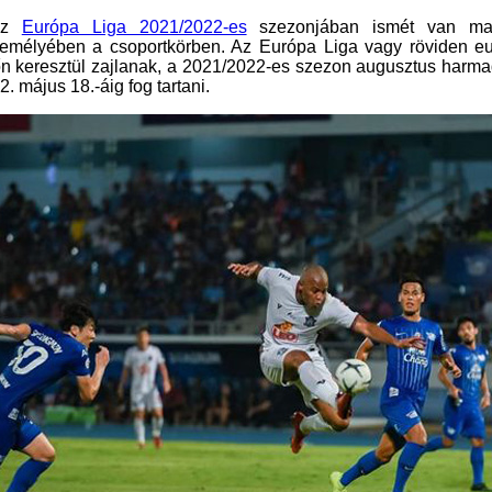
 az
Európa Liga 2021/2022-es
szezonjában ismét van ma
Ferencváros személyében a csoportkörben. Az Európa Liga 
elég hosszú időn keresztül zajlanak, a 2021/2022-es szezon 
. május 18.-áig fog tartani.