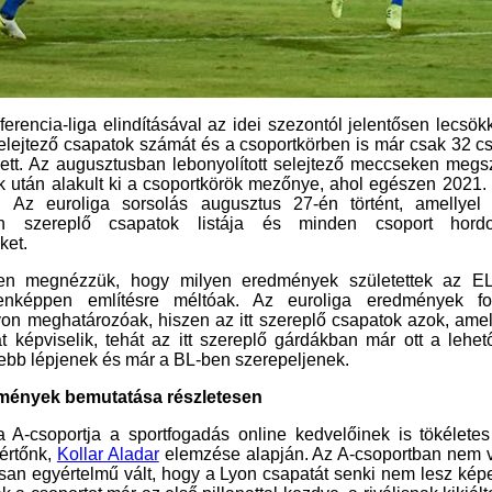
erencia-liga elindításával az idei szezontól jelentősen lecsök
elejtező csapatok számát és a csoportkörben is már csak 32 c
ett. Az augusztusban lebonyolított selejtező meccseken megsz
 után alakult ki a csoportkörök mezőnye, ahol egészen 2021. 
 Az euroliga sorsolás augusztus 27-én történt, amellyel 
ben szereplő csapatok listája és minden csoport hord
ket.
en megnézzük, hogy milyen eredmények születettek az EL-
nképpen említésre méltóak. Az euroliga eredmények foc
on meghatározóak, hiszen az itt szereplő csapatok azok, am
 képviselik, tehát az itt szereplő gárdákban már ott a lehet
jebb lépjenek és már a BL-ben szerepeljenek.
mények bemutatása részletesen
A-csoportja a sportfogadás online kedvelőinek is tökéletes t
értőnk,
Kollar Aladar
elemzése alapján. Az A-csoportban nem v
az nagyon gyorsan egyértelmű vált, hogy a Lyon csapatát senki nem
A franciák uralták a csoportot már az első pillanattal kezdve, a rivális