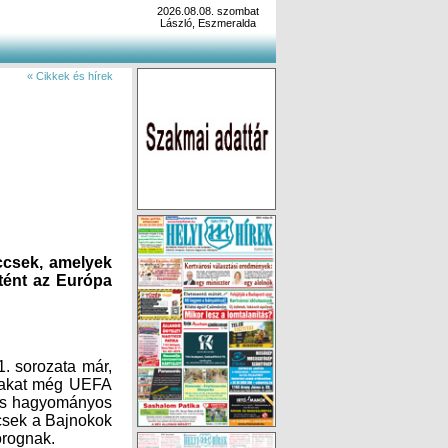
2026.08.08. szombat
László, Eszmeralda
« Cikkek és hírek
ccsek, amelyek
tént az Európa
. sorozata már,
biakat még UEFA
s hagyományos
is a legnépszerűbb fogadási eseményeknek számítanak az EL-meccsek a Bajnokok
orognak.