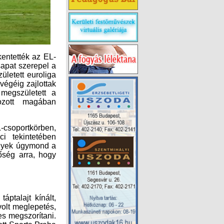
kentették az EL-
sapat szerepel a
ületett euroliga
végéig zajlottak
megszületett a
ozott magában
csoportkörben,
i tekintetében
elyek úgymond a
őség arra, hogy
áptalajt kínált,
olt meglepetés,
 lesz képes megszorítani.
nak kikiáltott Sparta Praha