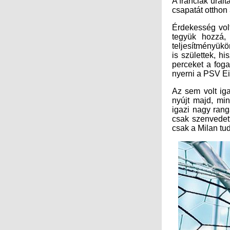
csapatát otthon 
Érdekesség vol
tegyük hozzá,
teljesítményükö
is születtek, h
perceket a fog
nyerni a PSV E
Az sem volt ig
nyújt majd, min
igazi nagy ran
csak szenvedet
csak a Milan tud