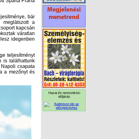
jesítménye, bár
 meglátszott a
csoport kapcsán
okoztak váratlan
 lesz idegenben
e teljesítményt
is találhattunk
 Napoli csapata
ta a mezőnyt és
Hazai és nemzetközi
időjárás