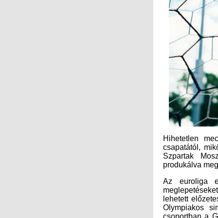
Hihetetlen me
csapatától, mi
Szpartak Mosz
produkálva megv
Az euroliga 
meglepetéseket,
lehetett előzet
Olympiakos si
csoportban a G
senki nem hitt