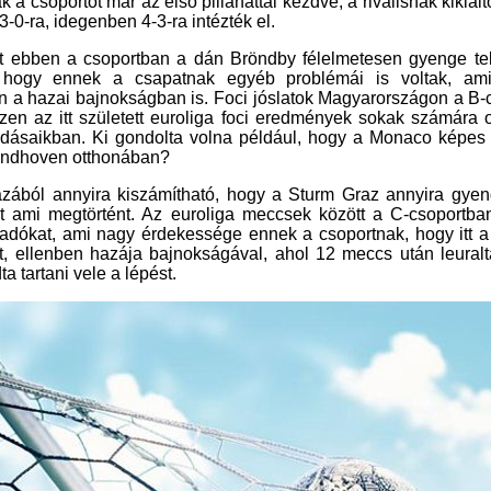
3-0-ra, idegenben 4-3-ra intézték el.
t ebben a csoportban a dán Bröndby félelmetesen gyenge tel
 hogy ennek a csapatnak egyéb problémái is voltak, ami
n a hazai bajnokságban is. Foci jóslatok Magyarországon a B-
iszen az itt született euroliga foci eredmények sokak számára 
adásaikban. Ki gondolta volna például, hogy a Monaco képes
indhoven otthonában?
azából annyira kiszámítható, hogy a Sturm Graz annyira gyeng
t ami megtörtént. Az euroliga meccsek között a C-csoportban 
gadókat, ami nagy érdekessége ennek a csoportnak, hogy itt a
t, ellenben hazája bajnokságával, ahol 12 meccs után leural
ta tartani vele a lépést.