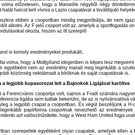
t-halál harcot kell vívnia a Lazio csapatával a továbbjutó helyeké
szkva ebben a csoportban mindig megpróbálja, de nem igazá
t alkotni. Az F-jelű csoport volt az, amelyik a sportfogadás on
rdulásokat okozta, hiszen az itt szereplő
land is komoly eredményeket produkált,
lta volna, hogy a Midtjylland idegenben is képes lesz megverni
n egyébként nem az eredmény marad meg leginkább a szurk
grádi közönség nekitámadt a bíróknak és saját csapatának is.
 a legjobb kupasorozat lett a Bajnokok Ligájával karöltve
t a Ferencváros csoportja volt, sajnos a Fradi számára nagyon
erencia-ligába sem tudtak bekerülni, de az is nyilvánvalóvá vá
leg a legjobb csapat a csoportban. És végül beszéljünk a H-c
a leginkább papírforma csoportnak nevezhető az eredmények 
ndenki azt valószínűsítette, hogy a West Ham United fogja uralni
tban szerepeltek egyébként olyan csapatok, amelyek ellen a
esélye lett volna, hiszen a Genk vagy a Dinamo Zagreb is ha
t a Fradi. Összességében elmondható, hogy az Európa Liga
zezonban is komoly meglepetéseket produkált, de elmondha