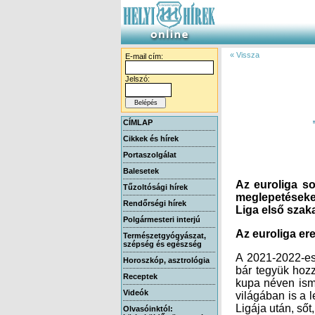
« Vissza
E-mail cím:
Jelszó:
CÍMLAP
Cikkek és hírek
Portaszolgálat
Balesetek
Az euroliga so
meglepetéseket
Tűzoltósági hírek
Rendőrségi hírek
Liga első sza
Polgármesteri interjú
Az euroliga er
Természetgyógyászat,
szépség és egészség
A 2021-2022-es
bár tegyük hoz
Horoszkóp, asztrológia
Receptek
kupa néven isme
Videók
Ligája után, sőt
Olvasóinktól: