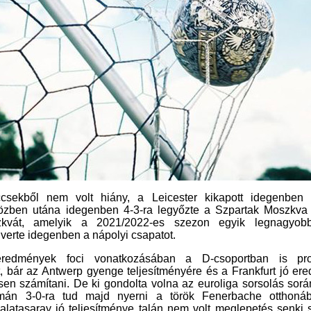
ccsekből nem volt hiány, a Leicester kikapott idegenben
közben utána idegenben 4-3-ra legyőzte a Szpartak Moszkva 
kvát, amelyik a 2021/2022-es szezon egyik legnagyobb
erte idegenben a nápolyi csapatot.
eredmények foci vonatkozásában a D-csoportban is pro
 bár az Antwerp gyenge teljesítményére és a Frankfurt jó ere
esen számítani. De ki gondolta volna az euroliga sorsolás sor
mán 3-0-ra tud majd nyerni a török Fenerbache otthoná
alatasaray jó teljesítménye talán nem volt meglepetés senki 
e volna előzetesen, hogy a Marseille négyből négy döntetlenn