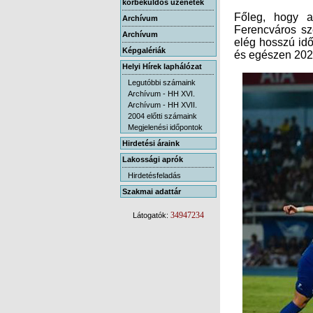
körbeküldős üzenetek
Főleg, hogy
Archívum
Archívum
Képgalériák
és egészen 2022
Helyi Hírek laphálózat
Legutóbbi számaink
Archívum - HH XVI.
Archívum - HH XVII.
2004 előtti számaink
Megjelenési időpontok
Hirdetési áraink
Lakossági aprók
Hirdetésfeladás
Szakmai adattár
34947234
Látogatók: