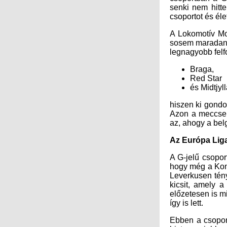
csoportot és éle
A Lokomotív Mo
sosem maradandó
legnagyobb felfo
Braga,
Red Star
és Midtjyl
hiszen ki gondo
Azon a meccse
az, ahogy a bel
Az Európa Liga
A G-jelű csopor
hogy még a Konf
Leverkusen tény
kicsit, amely 
előzetesen is mi
így is lett.
Ebben a csopor
biztosan jobb 
képvisel, min
2021/2022-es s