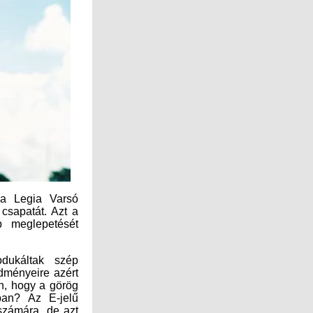
 a Legia Varsó
csapatát. Azt a
 meglepetését
dukáltak szép
dményeire azért
án, hogy a görög
ban? Az E-jelű
számára, de azt
el kezdi majd a