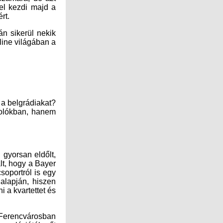
rt.
n sikerül nekik
line világában a
 a belgrádiakat?
olókban, hanem
 gyorsan eldőlt,
lt, hogy a Bayer
soportról is egy
alapján, hiszen
 a kvartettet és
 Ferencvárosban
sonló játékerőt
 csoportköre a
tó az is, hogy