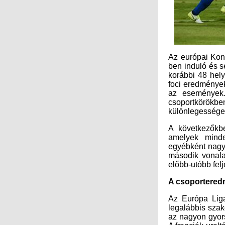
Az európai Konf
ben induló és s
korábbi 48 hely
foci eredmények
az események.
csoportkörök
különlegessége
A következőkb
amelyek minde
egyébként nagy
második vonalat
előbb-utóbb fel
A csoportered
Az Európa Liga 
legalábbis szak