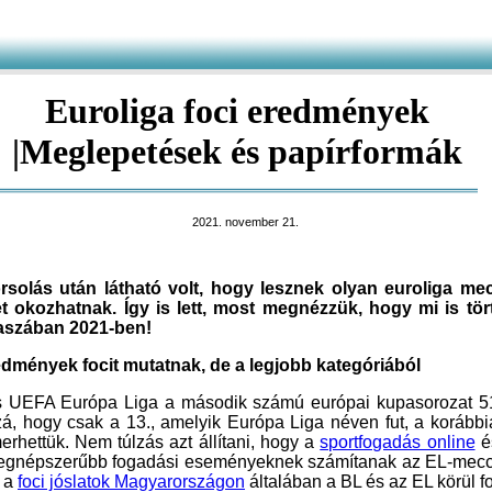
Euroliga foci eredmények
|Meglepetések és papírformák
2021. november 21.
rsolás után látható volt, hogy lesznek olyan euroliga me
 okozhatnak. Így is lett, most megnézzük, hogy mi is tör
kaszában 2021-ben!
edmények focit mutatnak, de a legjobb kategóriából
 UEFA Európa Liga a második számú európai kupasorozat 51
zá, hogy csak a 13., amelyik Európa Liga néven fut, a koráb
rhettük. Nem túlzás azt állítani, hogy a
sportfogadás online
é
világában 
, a
foci jóslatok Magyarországon
általában a BL és az EL körül f