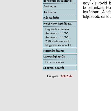
körbeküldős üzenetek
Archívum
Archívum
teljesebb, és tö
Képgalériák
Helyi Hírek laphálózat
Legutóbbi számaink
Archívum - HH XVI.
Archívum - HH XVII.
2004 előtti számaink
Megjelenési időpontok
Hirdetési áraink
Lakossági aprók
Hirdetésfeladás
Szakmai adattár
34942049
Látogatók: