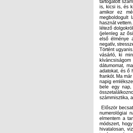
negatív, stressz
Történt ugyani
vásárló, ki min
kíváncsiságom
dátumomat, maj
adatokat, és ő
frankót. Ma már
napig emlékszem
bele egy nap, 
összetalálkozn
számmisztika, ak
Először becsat
numerológiai na
elmentem a tan
módszert, hogy
hivatalosan, vi
tanárommal, am