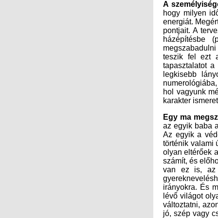
A személyiség
megszabadulni 
karakter ismere
Egy ma megszü