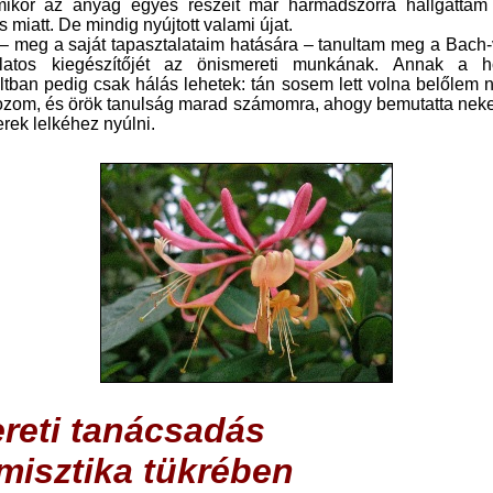
miatt. De mindig nyújtott valami újat.
– meg a saját tapasztalataim hatására – tanultam meg a Bach-vi
latos kiegészítőjét az önismereti munkának. Annak a h
tban pedig csak hálás lehetek: tán sosem lett volna belőlem 
kozom, és örök tanulság marad számomra, ahogy bemutatta ne
ek lelkéhez nyúlni.
reti tanácsadás
misztika tükrében