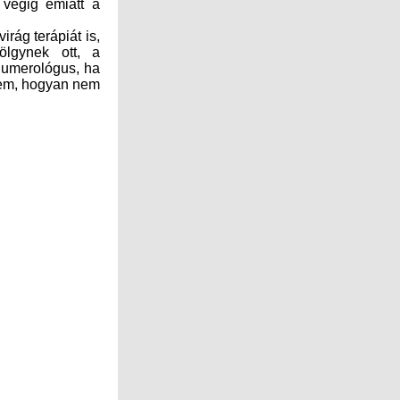
rág terápiát is,
ölgynek ott, a
numerológus, ha
kem, hogyan nem