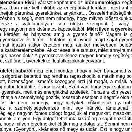
elemzésen kívül
választ kaphatunk az
időnumerológia
segít
hogy milyen időszakban 
energiát. Megérthetjük 
pontjait. A tervezésben
házépítésbe (persze 
egy nagyon nem kívánatos kapcsolatból.
Miért ilyen a gyere
te, szülőnek, gyerekekkel foglalkozóknak egyaránt.
letett babáról
meg lehet mondani, hogy milyen bánásmód val
az egyik baba a szigorúan betartott napirendhez ragaszkodik, a másik
Az egyik a védett, biztonságos, ismerős közegben érzi jól magát, a
történik valami új dolog körülötte, és így tovább. Ezért van, hogy egy c
olyan eltérőek a gyerekek, mert más energiákkal születtek. Persze a k
számít, és előhozhatja a személyiség pozitív, rosszabb esetben a negat
van ez is, az is, de nem mindegy, hogy melyiket működtetjük 
gyerekneveléshez a személyiségelemzés mint egy iránytű, rámu
irányokra. És még egy nagyon fontos dolog: fogadjuk el magunkat, m
lévő világot olyannak, amilyen. Egy dolgot tehetünk: kizárólag a sajá
változtatni, azon, hogy milyen érzelmekkel éljük meg a dolgokat. Se
jó, szép vagy csúnya. (Gyönyörű, kívánatos nő megy az utcán. Ezt is h
Szakállas vicc, de tanulságos!) Mindennek van másik oldala, és amik
élünk meg, dühvel, elkeseredéssel, többet ártunk magunknak, min