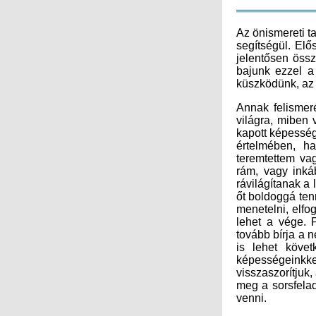
Az önismereti 
küszködünk, az 
Annak felismer
világra, miben 
kapott képessé
venni.