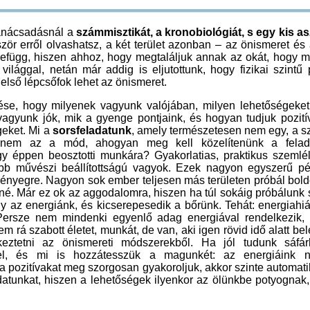
tanácsadásnál a
számmisztikát, a kronobiológiát, s egy kis as
első lépcsőfok lehet az önismeret.
ése, hogy milyenek vagyunk valójában, milyen lehetőségeket
vagyunk jók, mik a gyenge pontjaink, és hogyan tudjuk pozití
geket. Mi a
sorsfeladatunk
, amely természetesen nem egy, a s
értelmében, hanem az a mód, ahogyan meg kell közelítenü
teremtettem vagy éppen beosztotti munkára? Gyakorlatias, prak
rám, vagy inkább művészi beállítottságú vagyok. Ezek nagyon
rávilágítanak a lényegre. Nagyon sok ember teljesen más területe
őt boldoggá tenné. Már ez ok az aggodalomra, hiszen ha túl soká
menetelni, elfogy az energiánk, és kicserepesedik a bőrünk. Teh
lehet a vége. Persze nem mindenki egyenlő adag energiával r
tovább bírja a nem rá szabott életet, munkát, de van, aki igen rövid
is lehet következtetni az önismereti módszerekből. Ha jól 
képességeinkkel, és mi is hozzátesszük a magunkét: az en
visszaszorítjuk, a pozitívakat meg szorgosan gyakoroljuk, akkor sz
meg a sorsfeladatunkat, hiszen a lehetőségek ilyenkor az ölünkb