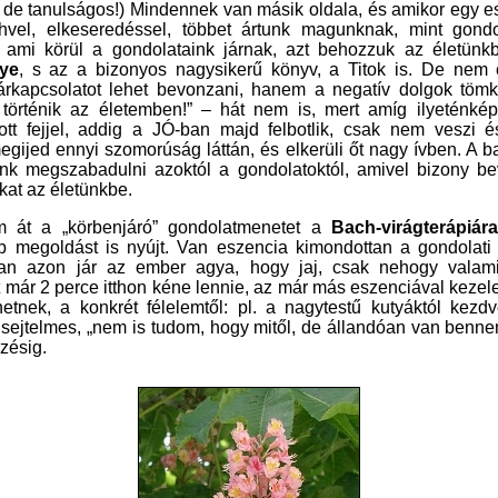
 ami körül a gondolataink járnak, azt behozzuk az életünkb
ye
, s az a bizonyos nagysikerű könyv, a Titok is. De nem
javakat, a jó párkapcsolatot lehet bevonzani, hanem a negatív dolgok 
semmi jó nem történik az életemben!” – hát nem is, mert amíg ilyeté
szegény, lehajtott fejjel, addig a JÓ-ban majd felbotlik, csak nem ve
esetben a JÓ megijed ennyi szomorúság láttán, és elkerüli őt nagy ívben. 
néha nem tudunk megszabadulni azoktól a gondolatoktól, amivel bizo
kat az életünkbe.
m át a „körbenjáró” gondolatmenetet a
Bach-virágterápiára
zésig.