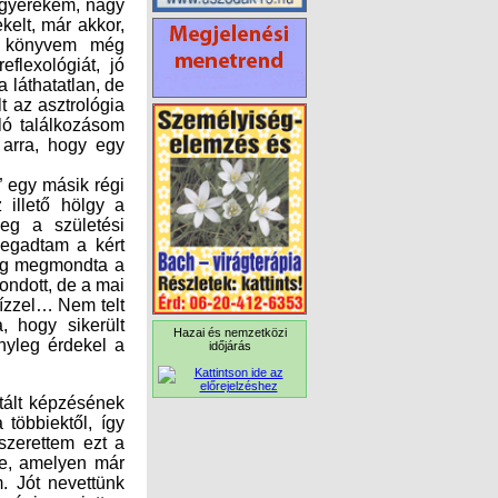
 egy másik régi
z illető hölgy a
eg a születési
egadtam a kért
leg megmondta a
ndott, de a mai
vízzel… Nem telt
, hogy sikerült
nyleg érdekel a
Hazai és nemzetközi
időjárás
tált képzésének
többiektől, így
zerettem ezt a
re, amelyen már
. Jót nevettünk
végig emiatt a