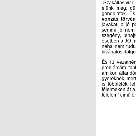
gondolatok. És
vonzás törvén
kívánatos dolgo
És itt vezetné
félelem” című ér