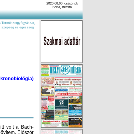
2026.08.06. csütörtök
Berta, Bettina
« Természetgyógyászat,
szépség és egészség
kronobiológia)
itt volt a Bach-
bővítem. Először
egébe nyerhetsz
 is egy rövidebb
i cikkemet, az