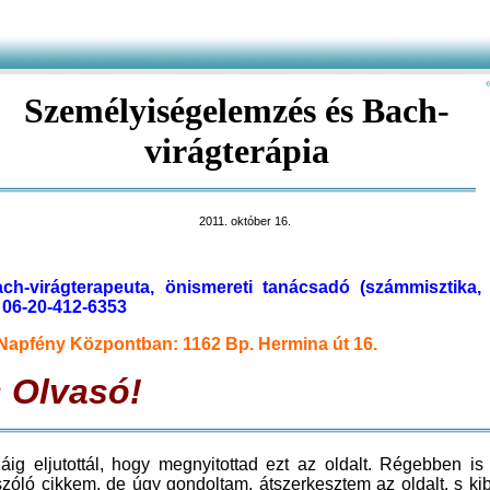
Személyiségelemzés és Bach-
virágterápia
2011. október 16.
ch-virágterapeuta, önismereti tanácsadó (számmisztika, 
 06-20-412-6353
Napfény Központban: 1162 Bp. Hermina út 16.
 Olvasó!
áig eljutottál, hogy megnyitottad ezt az oldalt. Régebben is 
 szóló cikkem, de úgy gondoltam, átszerkesztem az oldalt, s ki
bemutatkozást olvashatsz, majd az önismereti elemzés lény
a ezen túl jutottál, akkor ismerkedj meg a Bach-virágterápiával
végén pedig – ha még van türelmed – meghagytam az eredet