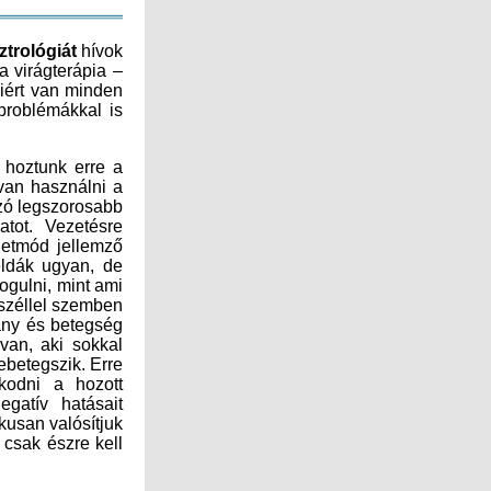
ztrológiát
hívok
segítségül. Először erről olvashatsz, a két terület azonban – az önismeret és a virágterápia –
jelentősen összefügg, hiszen ahhoz, hogy megtaláljuk annak az okát, hogy miért van minden
bajunk ezzel a világgal, netán már addig is eljutottunk, hogy fizikai szintű problémákkal is
 hoztunk erre a
van használni a
zó legszorosabb
nk a feladatot. Vezetésre
tikus szemléletmód jellemző
 egyszerű példák ugyan, de
n próbál boldogulni, mint ami
ig próbálunk széllel szemben
át: energiahiány és betegség
endelkezik, van, aki sokkal
 idő alatt belebetegszik. Erre
tudunk sáfárkodni a hozott
ergiáink negatív hatásait
inte automatikusan valósítjuk
e potyognak, csak észre kell