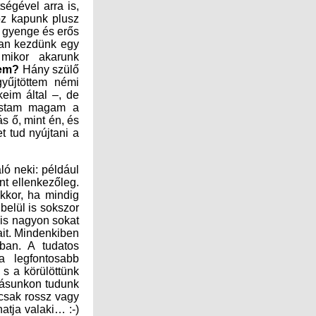
ségével arra is,
mire kell inkább az energiánkat fordítani, mert ahhoz kapunk plusz
párunkat, gyerekünket, anyánkat… Összeférhetőségünk gyenge és erős
 is segít, mert nem mindegy, hogy milyen időszakunkban kezdünk egy
a valutaárfolyam sem utolsó szempont…), vagy mikor akarunk
kem?
Hány szülő
teszik fel ezt a kérdést, és hányszor, amíg a gyerek felnő? Magam is gyűjtöttem némi
tapasztalatot a gyereknevelés terén – fiatalon mint óvónő, majd saját gyerekeim által –, de
legkisebb lányomat igazán akkor értettem meg, amikor mélyebben beleástam magam a
numerológiába, a karakterelemzésbe. Akkor esett le a tantusz, miért annyira más ő, mint én, és
hol vagyunk mégis hasonlóak? A gyerekneveléshez nagyon komoly segítséget tud nyújtani a
ó neki: például
 meg pont ellenkezőleg.
 másik akkor, ha mindig
saládon belül is sokszor
örnyezet is nagyon sokat
ív oldalait. Mindenkiben
gyakrabban. A tudatos
tathat a legfontosabb
ásokat, s a körülöttünk
t hozzáállásunkon tudunk
mmi nem csak rossz vagy
ogy unhatja valaki… :-)
or egy eseményt rosszul
t gondolnánk! Apropó: