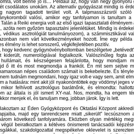
es élmény is lehet sorsszerű, végkifejletében pozitív.
s, hogy kedvenc gyógynövényboltomban beszélgetve „betévedt”
t kiderült, numerológiával foglalkozik. Valószínűleg fogta a
 hullámait, és készségesen felajánlotta, hogy mondjam m
d ő itt és most megmondja a frankót. Én mit sem sejtve m
 hamarosan népes családom számait is bekebelezte. És tény
 nem tudnám megmondani, hogy igaz volt-e vagy sem, amit elmo
 a hatására: mint akit jól nyakonöntöttek egy vödörnyi jeges 
mikor felhívott asztrológus barátnőnk, és elmondta: hallotta
om az általa is jól ismert XY-nal. Nos, mondta, ha engem té
kor menjek el, és tanuljam meg, jobban járok. Így is lett.
lakoztam az Éden Gyógyközpont és Oktatási Központ akkredi
pjaiba, majd egy tanrendcsere miatt „sikerült” lecsúsznom a 
árom következő tanfolyamára. Eközben olyan mértékig megs
 végül beiratkoztam a kétéves önismereti tanácsadói képzés
zsgákkal, szakdolgozattal megspékelve oklevelet is szereztem
ikor az anyag egyes részeit már harmadszorra hallgattam 