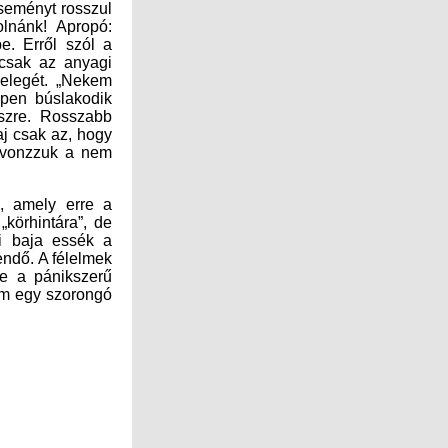
e. Erről szól a
 csak az anyagi
tömkelegét. „Nekem
nképpen búslakodik
szi észre. Rosszabb
A baj csak az, hogy
ny bevonzzuk a nem
, amely erre a
problémára több megoldást is nyújt. Van eszencia kimondottan a gondolati „körhintára”, de
amikor állandóan azon jár az ember agya, hogy jaj, csak nehogy valami baja essék a
gyereknek, mert már 2 perce itthon kéne lennie, az már más eszenciával kezelendő. A félelmek
is többfélék lehetnek, a konkrét félelemtől: pl. a nagytestű kutyáktól kezdve a pánikszerű
félelmeken át a sejtelmes, „nem is tudom, hogy mitől, de állandóan van bennem egy szorongó