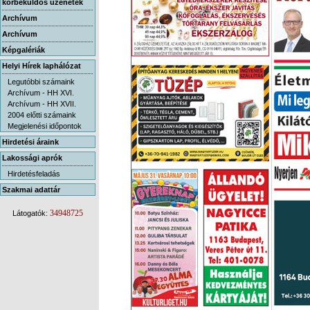
körbeküldős üzenetek
Archívum
Archívum
Képgalériák
Helyi Hírek laphálózat
Legutóbbi számaink
Archívum - HH XVI.
Archívum - HH XVII.
2004 előtti számaink
Megjelenési időpontok
Hirdetési áraink
Lakossági aprók
Hirdetésfeladás
Szakmai adattár
34948725
Látogatók: