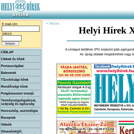
« Vissza
E-mail cím:
Helyi Hírek X
Jelszó:
A címlapot letöltheti JPG képként jobb egérgom
CÍMLAP
Az újság oldalait megtekintheti vagy 
Cikkek és hírek
Portaszolgálat
Balesetek
Tűzoltósági hírek
Rendőrségi hírek
Polgármesteri interjú
Természetgyógyászat,
szépség és egészség
Horoszkóp, asztrológia
Receptek
Videók
Olvasóinktól: